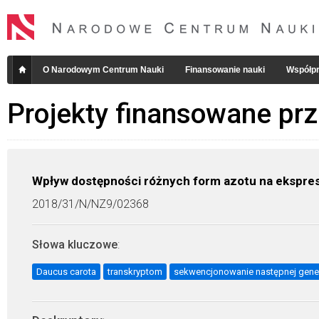
O Narodowym Centrum Nauki
Finansowanie nauki
Współpr
Projekty finansowane pr
Wpływ dostępności różnych form azotu na ekspre
2018/31/N/NZ9/02368
Słowa kluczowe
:
Daucus carota
transkryptom
sekwencjonowanie następnej gener