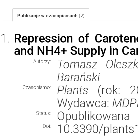
Publikacje w czasopismach
(2)
Repression of Caroten
and NH4+ Supply in Carr
Tomasz Oleszki
Autorzy:
Barański
Plants
(rok: 20
Czasopismo:
Wydawca:
MDP
Opublikowana
Status:
10.3390/plants
Doi: