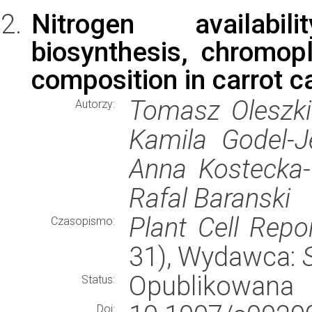
Nitrogen availabi
biosynthesis, chromopl
composition in carrot c
Tomasz Oleszki
Autorzy:
Kamila Godel-J
Anna Kostecka-
Rafal Baranski
Plant Cell Repo
Czasopismo:
31), Wydawca:
Opublikowana
Status:
Doi: