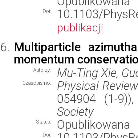
Opublikowana
10.1103/Phy
Doi:
publikacji
Multiparticle azimuth
momentum conservation
Mu-Ting Xie, G
Autorzy:
Physical Revie
Czasopismo:
054904 (1-9)
Society
Opublikowana
Status:
10.1103/Phy
Doi: