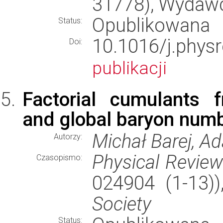
31778), Wydaw
Opublikowana
Status:
10.1016/j.ph
Doi:
publikacji
Factorial cumulants f
and global baryon numb
Michał Barej, 
Autorzy:
Physical Revie
Czasopismo:
024904 (1-13)
Society
Status: