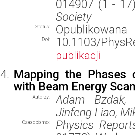
014907 (1 - 17
Society
Opublikowana
Status:
10.1103/Phy
Doi:
publikacji
Mapping the Phases 
with Beam Energy Sca
Adam Bzdak, S
Autorzy:
Jinfeng Liao, Mi
Physics Report
Czasopismo: