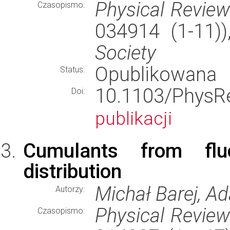
Physical Revie
Czasopismo:
034914 (1-11)
Society
Opublikowana
Status:
10.1103/Phy
Doi:
publikacji
Cumulants from fluc
distribution
Michał Barej, 
Autorzy:
Physical Revie
Czasopismo: