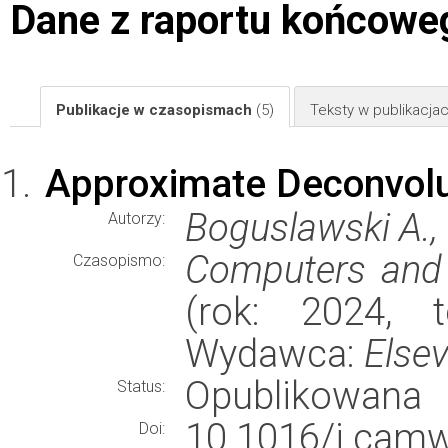
Dane z raportu końcowe
Publikacje w czasopismach
(5)
Teksty w publikacj
Approximate Deconvolut
Boguslawski A., 
Autorzy:
Computers and 
Czasopismo:
(rok: 2024, t
Wydawca:
Elsev
Opublikowana
Status:
10.1016/j.ca
Doi: