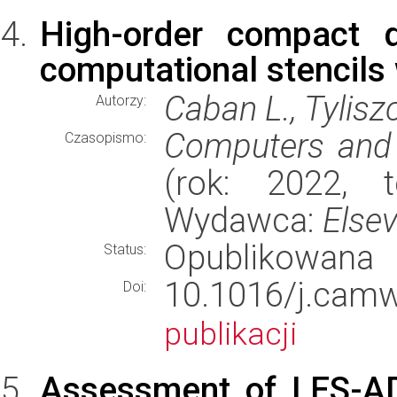
High-order compact 
computational stencils 
Caban L., Tylisz
Autorzy:
Computers and 
Czasopismo:
(rok: 2022, t
Wydawca:
Elsev
Opublikowana
Status:
10.1016/j.ca
Doi:
publikacji
Assessment of LES-AD