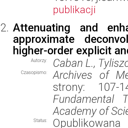
publikacji
Attenuating and enh
approximate deconv
higher-order explicit a
Caban L., Tylisz
Autorzy:
Archives of M
Czasopismo:
strony: 107
Fundamental Te
Academy of Sci
Opublikowana
Status: