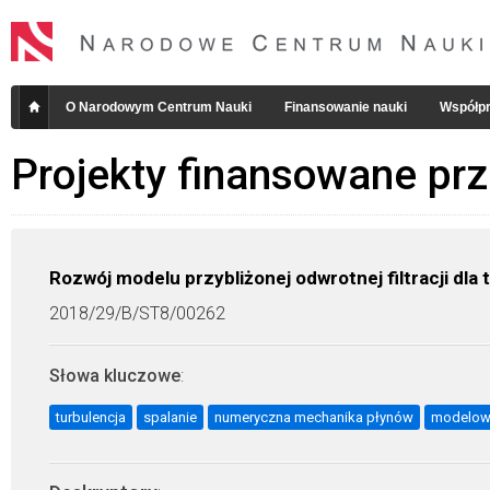
O Narodowym Centrum Nauki
Finansowanie nauki
Współpr
Projekty finansowane pr
Rozwój modelu przybliżonej odwrotnej filtracji dla
2018/29/B/ST8/00262
Słowa kluczowe
:
turbulencja
spalanie
numeryczna mechanika płynów
modelowan