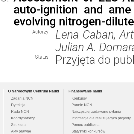
auto-ignition and ame
evolving nitrogen-dilut
Lena Caban, Artu
Autorzy:
Julian A. Domar
Przyjęta do publ
Status:
O Narodowym Centrum Nauki
Finansowanie nauki
Zadania NCN
Konkursy
Dyrekcja
Panele NCN
Rada NCN
Najczęściej zadawane pytania
Koordynatorzy
Informacje dla realizujących projekty
Struktura
Pomoc publiczna
Akty prawne
Statystyki konkursów