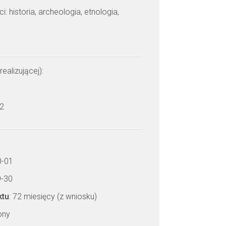
: historia, archeologia, etnologia,
realizującej):
 2
0-01
9-30
ktu
: 72 miesięcy (z wniosku)
zony