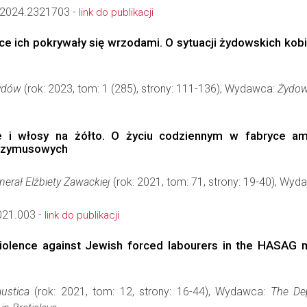
2024.2321703 -
link do publikacji
 ręce ich pokrywały się wrzodami. O sytuacji żydowskich ko
Żydów
(rok: 2023, tom: 1 (285), strony: 111-136), Wydawca:
Żydows
e i włosy na żółto. O życiu codziennym w fabryce am
przymusowych
nerał Elżbiety Zawackiej
(rok: 2021, tom: 71, strony: 19-40), Wy
21.003 -
link do publikacji
violence against Jewish forced labourers in the HASAG 
ustica
(rok: 2021, tom: 12, strony: 16-44), Wydawca:
The Dep