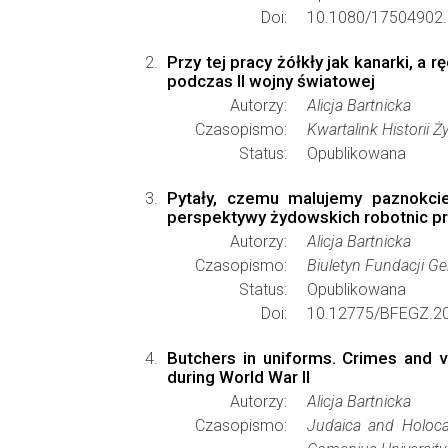
Doi:
10.1080/17504902.
Przy tej pracy żółkły jak kanarki, a
podczas II wojny światowej
Autorzy:
Alicja Bartnicka
Czasopismo:
Kwartalink Historii 
Status:
Opublikowana
Pytały, czemu malujemy paznokci
perspektywy żydowskich robotnic 
Autorzy:
Alicja Bartnicka
Czasopismo:
Biuletyn Fundacji Ge
Status:
Opublikowana
Doi:
10.12775/BFEGZ.20
Butchers in uniforms. Crimes and 
during World War II
Autorzy:
Alicja Bartnicka
Czasopismo:
Judaica and Holoca