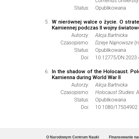
Comenius University 
Status:
Opublikowana
W nierównej walce o życie. O stra
Kamiennej podczas II wojny światowe
Autorzy:
Alicja Bartnicka
Czasopismo:
Dzieje Najnowsze
(r
Status:
Opublikowana
Doi:
10.12775/DN.2023.
In the shadow of the Holocaust. Po
Kamienna during World War II
Autorzy:
Alicja Bartnicka
Czasopismo:
Holocaust Studies: A
Status:
Opublikowana
Doi:
10.1080/17504902.
O Narodowym Centrum Nauki
Finansowanie na