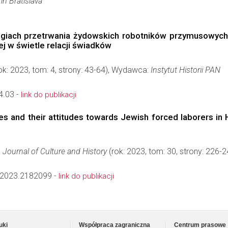
in Bratislava
tegiach przetrwania żydowskich robotników przymusowych
j w świetle relacji świadków
ok: 2023, tom: 4, strony: 43-64), Wydawca:
Instytut Historii PAN
4.03 -
link do publikacji
les and their attitudes towards Jewish forced laborers i
 Journal of Culture and History
(rok: 2023, tom: 30, strony: 226
2023.2182099 -
link do publikacji
uki
Współpraca zagraniczna
Centrum prasowe