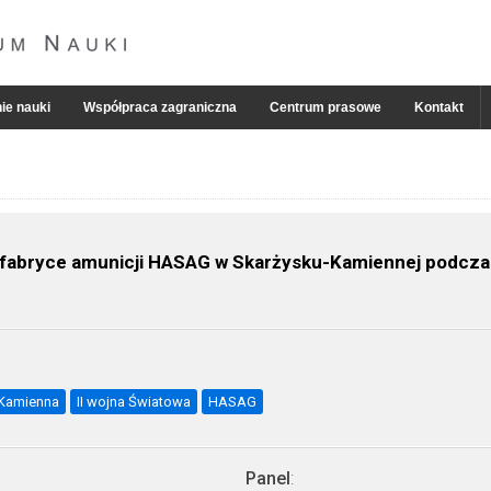
ie nauki
Współpraca zagraniczna
Centrum prasowe
Kontakt
fabryce amunicji HASAG w Skarżysku-Kamiennej podczas 
-Kamienna
II wojna Światowa
HASAG
Panel
: