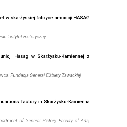
biet w skarżyskiej fabryce amunicji HASAG
ki Instytut Historyczny
unicji Hasag w Skarżysku-Kamiennej z
dawca:
Fundacja Generał Elżbiety Zawackiej
munitions factory in Skarżysko-Kamienna
artment of General History, Faculty of Arts,