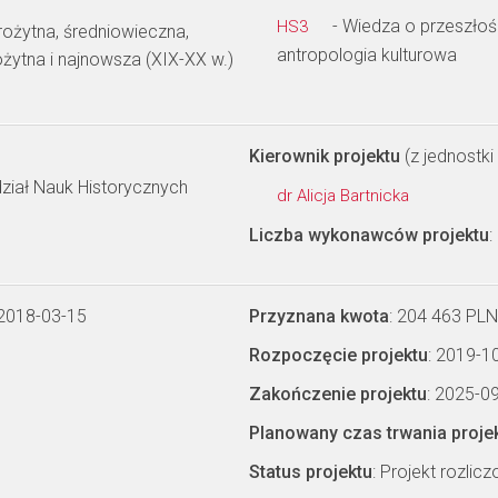
- Wiedza o przeszłości
HS3
rożytna, średniowieczna,
antropologia kulturowa
żytna i najnowsza (XIX-XX w.)
Kierownik projektu
(z jednostki 
dział Nauk Historycznych
dr Alicja Bartnicka
Liczba wykonawców projektu
:
 2018-03-15
Przyznana kwota
: 204 463 PLN
Rozpoczęcie projektu
: 2019-1
Zakończenie projektu
: 2025-0
Planowany czas trwania proje
Status projektu
: Projekt rozlic