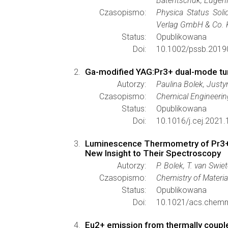
Batentschuk, Eugeni
Czasopismo:
Physica Status Soli
Verlag GmbH & Co.
Status:
Opublikowana
Doi:
10.1002/pssb.2019
Ga-modified YAG:Pr3+ dual-mode t
Autorzy:
Paulina Bolek, Justyn
Czasopismo:
Chemical Engineerin
Status:
Opublikowana
Doi:
10.1016/j.cej.2021
Luminescence Thermometry of Pr3
New Insight to Their Spectroscopy
Autorzy:
P. Bolek, T. van Swiet
Czasopismo:
Chemistry of Materia
Status:
Opublikowana
Doi:
10.1021/acs.chemm
Eu2+ emission from thermally couple