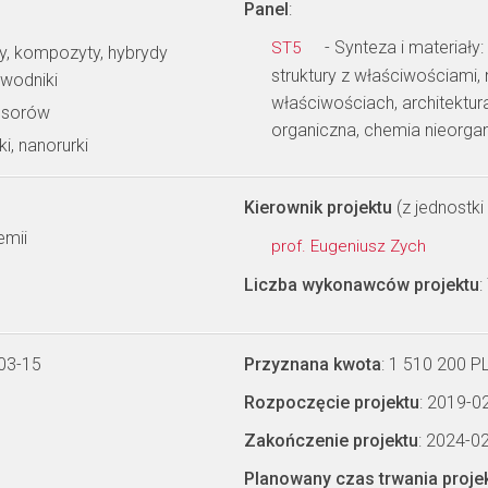
Panel
:
- Synteza i materiały
ST5
py, kompozyty, hybrydy
struktury z właściwościami
ewodniki
właściwościach, architektu
ensorów
organiczna, chemia nieorga
i, nanorurki
Kierownik projektu
(z jednostki 
emii
prof. Eugeniusz Zych
Liczba wykonawców projektu
:
03-15
Przyznana kwota
: 1 510 200 P
Rozpoczęcie projektu
: 2019-0
Zakończenie projektu
: 2024-0
Planowany czas trwania proje