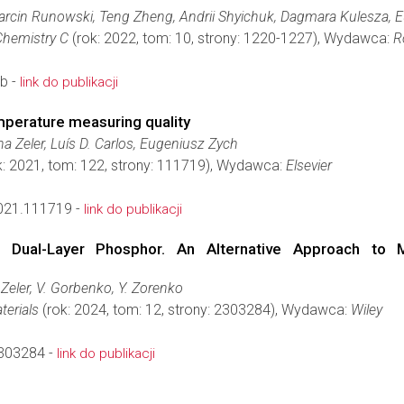
arcin Runowski, Teng Zheng, Andrii Shyichuk, Dagmara Kulesza, E
 Chemistry C
(rok: 2022, tom: 10, strony: 1220-1227), Wydawca:
R
b -
link do publikacji
mperature measuring quality
na Zeler, Luís D. Carlos, Eugeniusz Zych
k: 2021, tom: 122, strony: 111719), Wydawca:
Elsevier
021.111719 -
link do publikacji
ne Dual-Layer Phosphor. An Alternative Approach to
 Zeler, V. Gorbenko, Y. Zorenko
terials
(rok: 2024, tom: 12, strony: 2303284), Wydawca:
Wiley
303284 -
link do publikacji