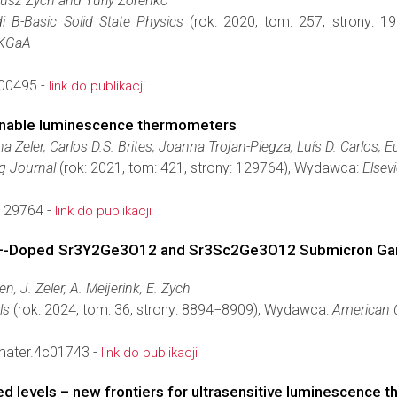
usz Zych and Yuriy Zorenko
di B-Basic Solid State Physics
(rok: 2020, tom: 257, strony: 
 KGaA
00495 -
link do publikacji
unable luminescence thermometers
a Zeler, Carlos D.S. Brites, Joanna Trojan-Piegza, Luís D. Carlos,
g Journal
(rok: 2021, tom: 421, strony: 129764), Wydawca:
Elsevi
.129764 -
link do publikacji
+-Doped Sr3Y2Ge3O12 and Sr3Sc2Ge3O12 Submicron Garn
en, J. Zeler, A. Meijerink, E. Zych
ls
(rok: 2024, tom: 36, strony: 8894−8909), Wydawca:
American 
ater.4c01743 -
link do publikacji
d levels – new frontiers for ultrasensitive luminescence 