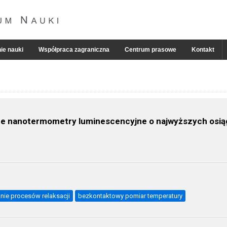
ie nauki
Współpraca zagraniczna
Centrum prasowe
Kontakt
ne nanotermometry luminescencyjne o najwyższych osią
ie procesów relaksacji
bezkontaktowy pomiar temperatury