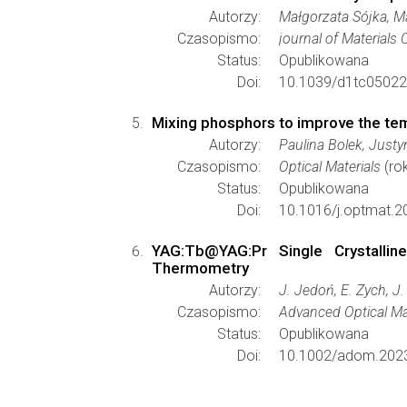
Autorzy:
Małgorzata Sójka, M
Czasopismo:
journal of Materials
Status:
Opublikowana
Doi:
10.1039/d1tc05022
Mixing phosphors to improve the te
Autorzy:
Paulina Bolek, Justy
Czasopismo:
Optical Materials
(ro
Status:
Opublikowana
Doi:
10.1016/j.optmat.2
YAG:Tb@YAG:Pr Single Crystalli
Thermometry
Autorzy:
J. Jedoń, E. Zych, J.
Czasopismo:
Advanced Optical Ma
Status:
Opublikowana
Doi:
10.1002/adom.202