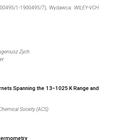
1900495/1-1900495/7), Wydawca:
WILEY-VCH
 Eugeniusz Zych
er
ets Spanning the 13−1025 K Range and
Chemical Society (ACS)
thermometry