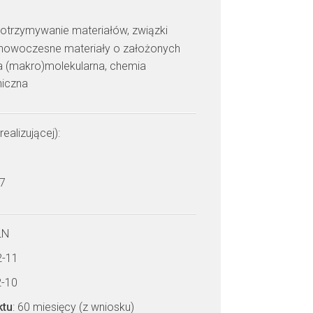
: otrzymywanie materiałów, związki
, nowoczesne materiały o założonych
ra (makro)molekularna, chemia
niczna
realizującej):
 7
LN
2-11
2-10
ktu
: 60 miesięcy (z wniosku)