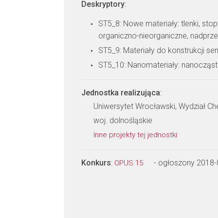
Deskryptory
:
ST5_8: Nowe materiały: tlenki, sto
organiczno-nieorganiczne, nadprz
ST5_9: Materiały do konstrukcji s
ST5_10: Nanomateriały: nanocząstk
Jednostka realizująca
:
Uniwersytet Wrocławski, Wydział Ch
woj. dolnośląskie
Inne projekty tej jednostki
Konkurs
:
- ogłoszony 2018-
OPUS 15