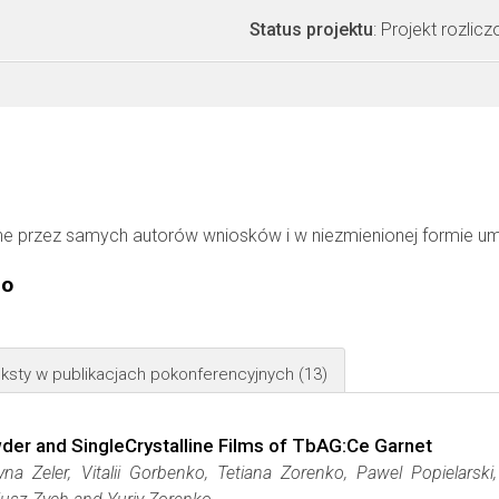
Status projektu
: Projekt rozlic
ne przez samych autorów wniosków i w niezmienionej formie u
go
ksty w publikacjach pokonferencyjnych
(13)
er and SingleCrystalline Films of TbAG:Ce Garnet
yna Zeler, Vitalii Gorbenko, Tetiana Zorenko, Pawel Popielarski