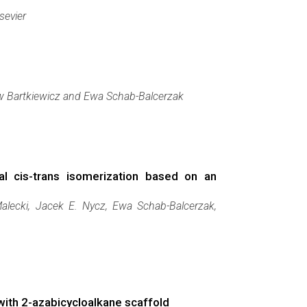
sevier
aw Bartkiewicz and Ewa Schab-Balcerzak
al cis-trans isomerization based on an
alecki, Jacek E. Nycz, Ewa Schab-Balcerzak,
ith 2-azabicycloalkane scaffold