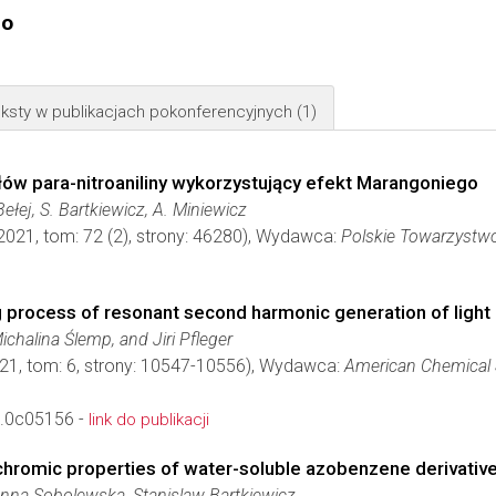
go
ksty w publikacjach pokonferencyjnych
(1)
ów para-nitroaniliny wykorzystujący efekt Marangoniego
ełej, S. Bartkiewicz, A. Miniewicz
2021, tom: 72 (2), strony: 46280), Wydawca:
Polskie Towarzystw
g process of resonant second harmonic generation of light
ichalina Ślemp, and Jiri Pfleger
021, tom: 6, strony: 10547-10556), Wydawca:
American Chemical 
.0c05156 -
link do publikacji
chromic properties of water-soluble azobenzene derivativ
nna Sobolewska, Stanislaw Bartkiewicz