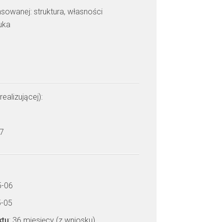
sowanej: struktura, własności
uka
realizującej):
 7
5-06
5-05
ktu
: 36 miesięcy (z wniosku)