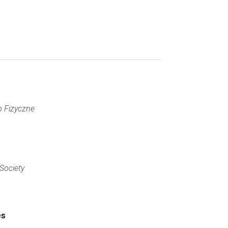
o Fizyczne
Society
es