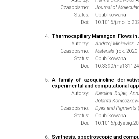
Czasopismo:
Journal of Molecular
Status:
Opublikowana
Doi:
10.1016/j.molliq.2
Thermocapillary Marangoni Flows i
Autorzy:
Andrzej Miniewicz ,
Czasopismo:
Materials
(rok: 2020,
Status:
Opublikowana
Doi:
10.3390/ma131124
A family of azoquinoline derivati
experimental and computational ap
Autorzy:
Karolina Bujak, Ann
Jolanta Konieczkow
Czasopismo:
Dyes and Pigments
(
Status:
Opublikowana
Doi:
10.1016/j.dyepig.2
Synthesis, spectroscopic and comput