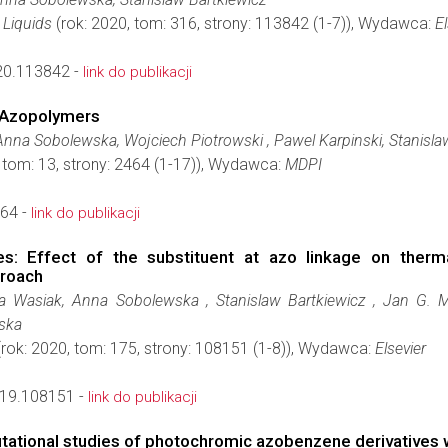
 Liquids
(rok: 2020, tom: 316, strony: 113842 (1-7)), Wydawca:
El
020.113842 -
link do publikacji
n Azopolymers
 Anna Sobolewska, Wojciech Piotrowski , Pawel Karpinski, Stanisl
 tom: 13, strony: 2464 (1-17)), Wydawca:
MDPI
64 -
link do publikacji
ves: Effect of the substituent at azo linkage on therm
proach
a Wasiak, Anna Sobolewska , Stanislaw Bartkiewicz , Jan G. M
ska
rok: 2020, tom: 175, strony: 108151 (1-8)), Wydawca:
Elsevier
019.108151 -
link do publikacji
ational studies of photochromic azobenzene derivatives w