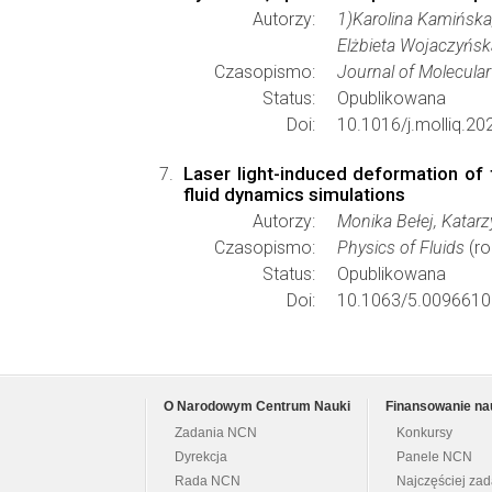
Autorzy:
1)Karolina Kamińska
Elżbieta Wojaczyńska
Czasopismo:
Journal of Molecular
Status:
Opublikowana
Doi:
10.1016/j.molliq.2
Laser light-induced deformation of
fluid dynamics simulations
Autorzy:
Monika Bełej, Katar
Czasopismo:
Physics of Fluids
(ro
Status:
Opublikowana
Doi:
10.1063/5.0096610
O Narodowym Centrum Nauki
Finansowanie na
Zadania NCN
Konkursy
Dyrekcja
Panele NCN
Rada NCN
Najczęściej za