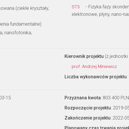
- Fizyka fazy skonden
ST3
owana (ciekłe kryształy,
elektronowe, płyny, nano-na
enia fundamentalne)
a, nanofotonika,
Kierownik projektu
(z jednostki 
prof. Andrzej Miniewicz
Liczba wykonawców projektu
:
03-15
Przyznana kwota
: 803 400 PLN
Rozpoczęcie projektu
: 2019-0
Zakończenie projektu
: 2022-0
Planowany czas trwania proje