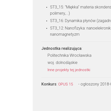
ST3_15: "Miękka" materia skondens
polimery,...)
ST3_16: Dynamika płynów (zagadni
ST3_12: Nanofizyka: nanoelekronik
nanomagnetyzm
Jednostka realizująca
:
Politechnika Wrocławska
woj. dolnośląskie
Inne projekty tej jednostki
Konkurs
:
- ogłoszony 2018-
OPUS 15