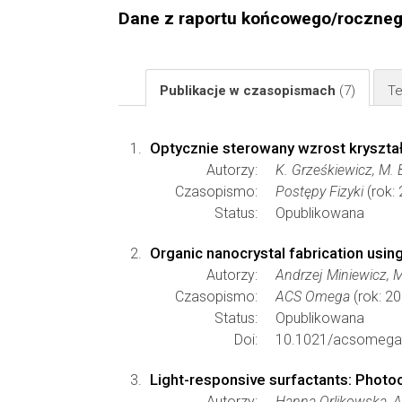
Dane z raportu końcowego/roczne
Publikacje w czasopismach
(7)
Te
Optycznie sterowany wzrost kryształ
Autorzy:
K. Grześkiewicz, M. B
Czasopismo:
Postępy Fizyki
(rok: 
Status:
Opublikowana
Organic nanocrystal fabrication usin
Autorzy:
Andrzej Miniewicz, M
Czasopismo:
ACS Omega
(rok: 2
Status:
Opublikowana
Doi:
10.1021/acsomega
Light-responsive surfactants: Photo
Autorzy:
Hanna Orlikowska, A