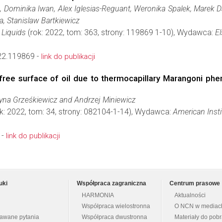
, Dominika Iwan, Alex Iglesias-Reguant, Weronika Spalek, Marek 
, Stanislaw Bartkiewicz
 Liquids
(rok: 2022, tom: 363, strony: 119869 1-10), Wydawca:
El
022.119869 -
link do publikacji
 free surface of oil due to thermocapillary Marangoni p
zyna Grześkiewicz and Andrzej Miniewicz
k: 2022, tom: 34, strony: 082104-1-14), Wydawca:
American Insti
 -
link do publikacji
uki
Współpraca zagraniczna
Centrum prasowe
HARMONIA
Aktualności
Współpraca wielostronna
O NCN w mediac
dawane pytania
Współpraca dwustronna
Materiały do pob