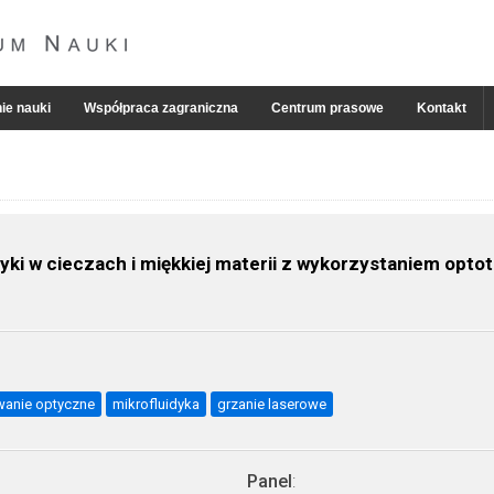
ie nauki
Współpraca zagraniczna
Centrum prasowe
Kontakt
dyki w cieczach i miękkiej materii z wykorzystaniem op
anie optyczne
mikrofluidyka
grzanie laserowe
Panel
: