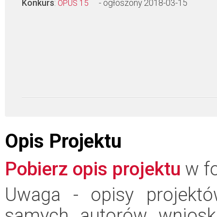
Konkurs
:
- ogłoszony 2018-03-15
OPUS 15
Opis Projektu
Pobierz opis projektu
w fo
Uwaga - opisy projektó
samych autorów wniosk