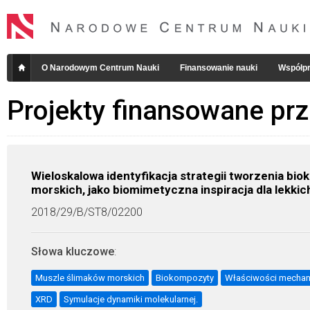
O Narodowym Centrum Nauki
Finansowanie nauki
Współpr
Projekty finansowane pr
Wieloskalowa identyfikacja strategii tworzenia b
morskich, jako biomimetyczna inspiracja dla lekki
2018/29/B/ST8/02200
Słowa kluczowe
:
Muszle ślimaków morskich
Biokompozyty
Właściwości mechan
XRD
Symulacje dynamiki molekularnej.