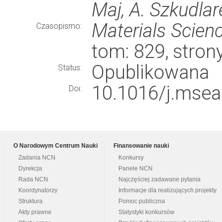
Maj, A. Szkudlar
Materials Scien
Czasopismo:
tom: 829, stro
Opublikowana
Status:
10.1016/j.msea
Doi:
O Narodowym Centrum Nauki
Finansowanie nauki
Zadania NCN
Konkursy
Dyrekcja
Panele NCN
Rada NCN
Najczęściej zadawane pytania
Koordynatorzy
Informacje dla realizujących projekty
Struktura
Pomoc publiczna
Akty prawne
Statystyki konkursów