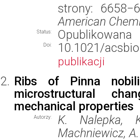
strony: 6658−
American Chemi
Opublikowana
Status:
10.1021/acsbi
Doi:
publikacji
Ribs of Pinna nobil
microstructural ch
mechanical properties
K. Nalepka, 
Autorzy:
Machniewicz, A. 