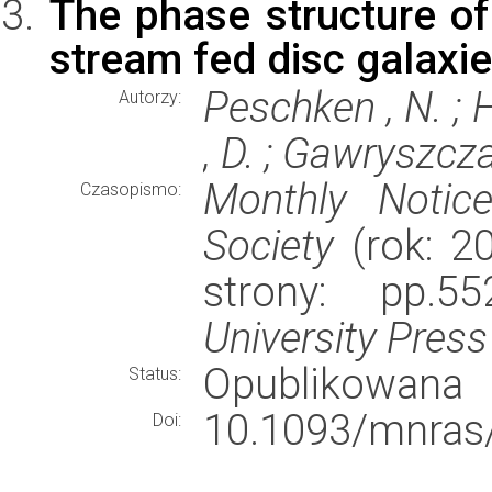
The phase structure of
stream fed disc galaxi
Peschken , N. ; H
Autorzy:
, D. ; Gawryszcza
Monthly Notic
Czasopismo:
Society
(rok: 20
strony: pp.5
University Press
Opublikowana
Status:
10.1093/mnras
Doi: