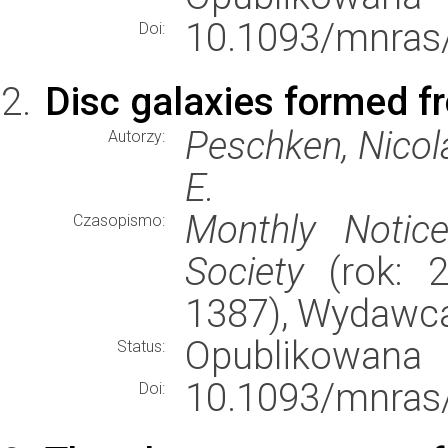
10.1093/mnras
Doi:
Disc galaxies formed fr
Peschken, Nicola
Autorzy:
E.
Monthly Notic
Czasopismo:
Society
(rok: 2
1387), Wydawc
Opublikowana
Status:
10.1093/mnras
Doi: