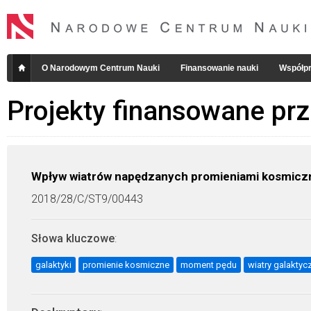
O Narodowym Centrum Nauki
Finansowanie nauki
Współpr
Projekty finansowane pr
Wpływ wiatrów napędzanych promieniami kosmiczny
2018/28/C/ST9/00443
Słowa kluczowe
:
galaktyki
promienie kosmiczne
moment pędu
wiatry galaktyc