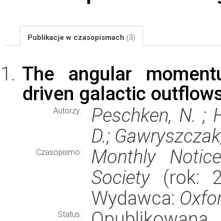
Publikacje w czasopismach
(3)
The angular momentu
driven galactic outflow
Peschken, N. ; H
Autorzy:
D.; Gawryszczak,
Monthly Notic
Czasopismo:
Society
(rok: 2
Wydawca:
Oxfor
Opublikowana
Status: