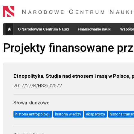
O Narodowym Centrum Nauki
Finansowanie nauki
Współpr
Projekty finansowane pr
Etnopolityka. Studia nad etnosem i rasą w Polsce,
2017/27/B/HS3/02572
Słowa kluczowe
:
historia antropologii
historia wiedzy
ekspertyza
historia tran