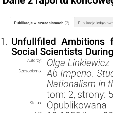
Dane z raportu końcowe
Publikacje w czasopismach
(2)
Publikacje książkow
Unfullfiled Ambitions 
Social Scientists Duri
Olga Linkiewicz
Autorzy:
Ab Imperio. Stu
Czasopismo:
Nationalism in 
tom: 2, strony:
Opublikowana
Status: