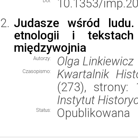
10.1353/imp.2
Doi:
Judasze wśród ludu. 
etnologii i tekstac
międzywojnia
Olga Linkiewicz
Autorzy:
Kwartalnik Hist
Czasopismo:
(273), strony
Instytut History
Opublikowana
Status: