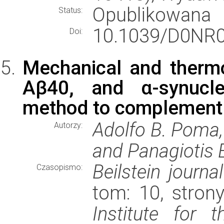
Opublikowana
Status:
10.1039/D0NR
Doi:
Mechanical and therm
Aβ40, and α-synuclei
method to complement 
Adolfo B. Poma,
Autorzy:
and Panagiotis 
Beilstein journ
Czasopismo:
tom: 10, stron
Institute for