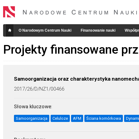
O Narodowym Centrum Nauki
Finansowanie nauki
Współpr
Projekty finansowane pr
Samoorganizacja oraz charakterystyka nanomecha
2017/26/D/NZ1/00466
Słowa kluczowe
:
Samoorganizacja
Celuloze
AFM
Ściana komórkowa
Dynami