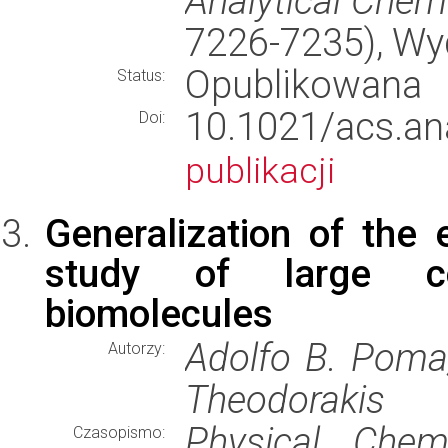
Analytical Chem
7226-7235), W
Opublikowana
Status:
10.1021/acs.
Doi:
publikacji
Generalization of the 
study of large co
biomolecules
Adolfo B. Poma,
Autorzy:
Theodorakis
Physical Chem
Czasopismo: