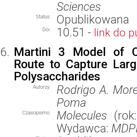
Sciences
Opublikowana
Status:
10.51 -
link do p
Doi:
Martini 3 Model of Ce
Route to Capture Lar
Polysaccharides
Rodrigo A. Morei
Autorzy:
Poma
Molecules
(rok:
Czasopismo:
Wydawca:
MDP