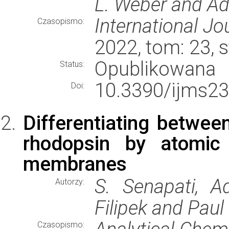
L. Weber and Ad
International Jo
Czasopismo:
2022, tom: 23, 
Opublikowana
Status:
10.3390/ijms2
Doi:
Differentiating between
rhodopsin by atomic 
membranes
S. Senapati, A
Autorzy:
Filipek and Paul
Czasopismo: