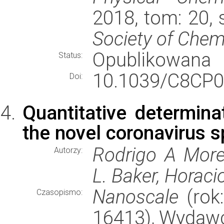
2018, tom: 20,
Society of Chem
Opublikowana
Status:
10.1039/C8CP0
Doi:
Quantitative determinat
the novel coronavirus s
Rodrigo A More
Autorzy:
L. Baker, Horac
Nanoscale
(rok:
Czasopismo:
16413), Wydaw