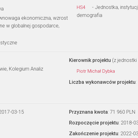
- Jednostka, instytuc
HS4
wa
demografia
ównowaga ekonomiczna, wzrost
ne w globalnej gospodarce,
ystyczne
Kierownik projektu
(z jednostki 
ie, Kolegium Analiz
Piotr Michał Dybka
Liczba wykonawców projektu
:
 2017-03-15
Przyznana kwota
: 71 960 PLN
Rozpoczęcie projektu
: 2018-0
Zakończenie projektu
: 2022-0