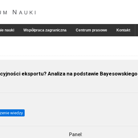
ie nauki
Współpraca zagraniczna
Centrum prasowe
Kontakt
ncyjności eksportu? Analiza na podstawie Bayesowskiego 
zenie wiedzy
Panel
: