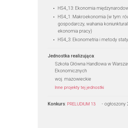
HS4_13: Ekonomia międzynarodo
HS4_1: Makroekonomia (w tym: r
gospodarczy, wahania koniunktural
ekonomia pracy)
HS4_3: Ekonometria i metody stat
Jednostka realizująca
:
Szkoła Główna Handlowa w Warszaw
Ekonomicznych
woj. mazowieckie
Inne projekty tej jednostki
Konkurs
:
- ogłoszony
PRELUDIUM 13