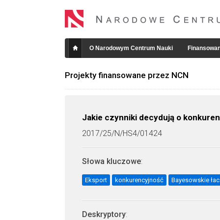
O Narodowym Centrum Nauki
Finansowan
Projekty finansowane przez NCN
Jakie czynniki decydują o konkure
2017/25/N/HS4/01424
Słowa kluczowe
:
Eksport
konkurencyjność
Bayesowskie łac
Deskryptory
: