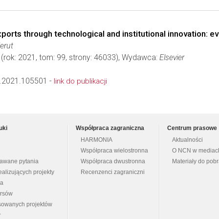
ports through technological and institutional innovation:
ierut
(rok: 2021, tom: 99, strony: 46033), Wydawca:
Elsevier
.2021.105501 -
link do publikacji
uki
Współpraca zagraniczna
Centrum prasowe
HARMONIA
Aktualności
Współpraca wielostronna
O NCN w mediac
dawane pytania
Współpraca dwustronna
Materiały do pob
ealizujących projekty
Recenzenci zagraniczni
na
ursów
nsowanych projektów
y