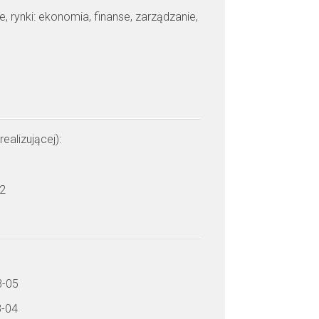
je, rynki: ekonomia, finanse, zarządzanie,
realizującej):
 2
3-05
3-04