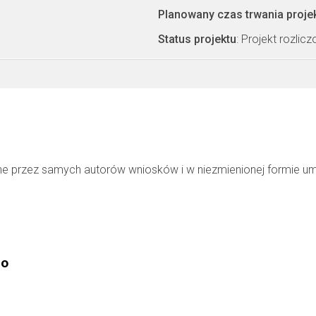
Planowany czas trwania proje
Status projektu
: Projekt rozlic
ne przez samych autorów wniosków i w niezmienionej formie u
go