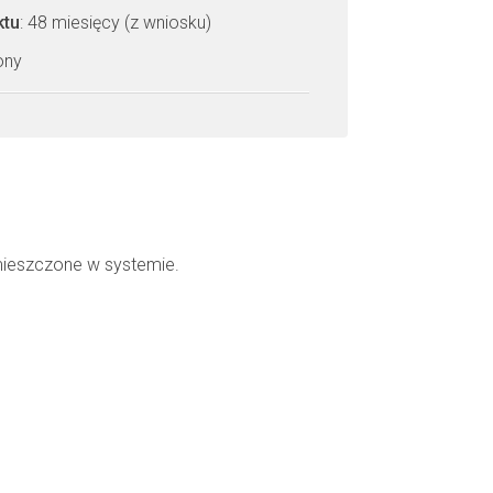
ktu
: 48 miesięcy (z wniosku)
zony
mieszczone w systemie.