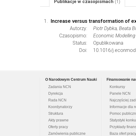
Publikacje w czasopismach
(1)
Increase versus transformation of ex
Autorzy:
Piotr Dybka, Beata B
Czasopismo:
Economic Modelling
Status:
Opublikowana
Doi:
10.1016/j.econmod
O Narodowym Centrum Nauki
Finansowanie na
Zadania NCN
Konkursy
Dyrekcja
Panele NCN
Rada NCN
Najczęściej za
Koordynatorzy
Informacje dla r
Struktura
Pomoc publicz
Akty prawne
Statystyki konk
Oferty pracy
Przykłady fina
Zamówienia publiczne
Baza ofert prac