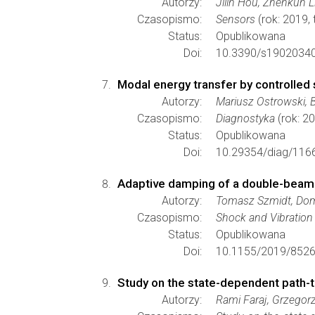
Autorzy:
Jilin Hou, Zhenkun 
Czasopismo:
Sensors
(rok: 2019, 
Status:
Opublikowana
Doi:
10.3390/s19020340
Modal energy transfer by controlled 
Autorzy:
Mariusz Ostrowski, 
Czasopismo:
Diagnostyka
(rok: 2
Status:
Opublikowana
Doi:
10.29354/diag/116
Adaptive damping of a double-beam
Autorzy:
Tomasz Szmidt, Domi
Czasopismo:
Shock and Vibration
Status:
Opublikowana
Doi:
10.1155/2019/8526
Study on the state-dependent path-
Autorzy:
Rami Faraj, Grzegor