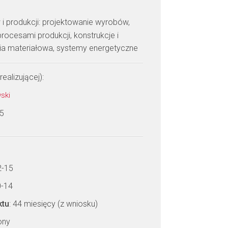
 i produkcji: projektowanie wyrobów,
rocesami produkcji, konstrukcje i
ria materiałowa, systemy energetyczne
realizującej):
wski
 5
2-15
0-14
ktu
: 44 miesięcy (z wniosku)
zony