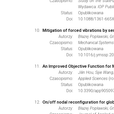
Czasopismo:
Study on the state-
Wydawca:
IOP Publ
Status:
Opublikowana
Doi:
10.1088/1361-665X
Mitigation of forced vibrations by s
Autorzy:
Błażej Popławski, G
Czasopismo:
Mechanical Systems 
Status:
Opublikowana
Doi:
10.1016/j.ymssp.2
An Improved Objective Function for 
Autorzy:
Jilin Hou, Sijie Wan
Czasopismo:
Applied Sciences
(ro
Status:
Opublikowana
Doi:
10.3390/app90509
On/off nodal reconfiguration for glo
Autorzy:
Błażej Popławski, G