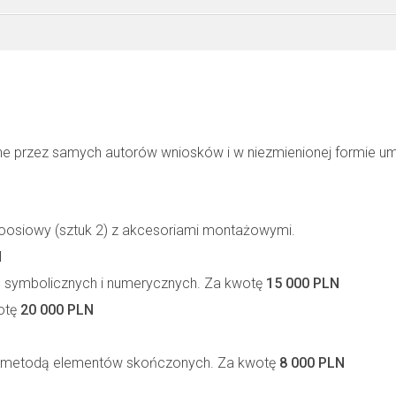
ne przez samych autorów wniosków i w niezmienionej formie u
dnoosiowy (sztuk 2) z akcesoriami montażowymi.
N
 symbolicznych i numerycznych. Za kwotę
15 000 PLN
wotę
20 000 PLN
ji metodą elementów skończonych. Za kwotę
8 000 PLN