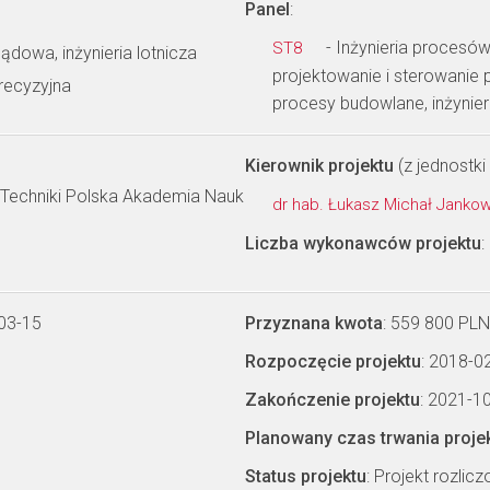
Panel
:
- Inżynieria procesów
ST8
lądowa, inżynieria lotnicza
projektowanie i sterowanie p
recyzyjna
procesy budowlane, inżynie
Kierownik projektu
(z jednostki 
Techniki Polska Akademia Nauk
dr hab. Łukasz Michał Janko
Liczba wykonawców projektu
:
03-15
Przyznana kwota
: 559 800 PLN
Rozpoczęcie projektu
: 2018-0
Zakończenie projektu
: 2021-1
Planowany czas trwania proje
Status projektu
: Projekt rozlic