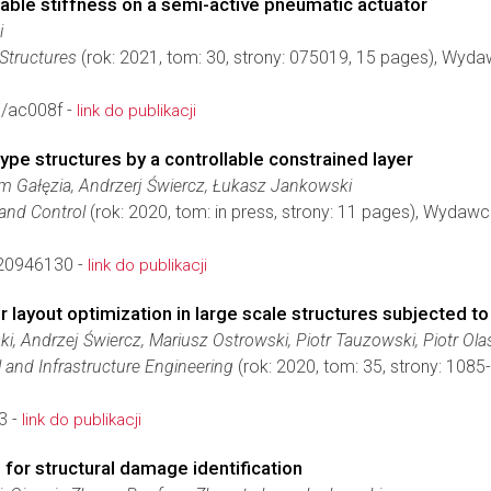
hable stiffness on a semi-active pneumatic actuator
i
Structures
(rok: 2021, tom: 30, strony: 075019, 15 pages), Wyd
/ac008f -
link do publikacji
type structures by a controllable constrained layer
m Gałęzia, Andrzerj Świercz, Łukasz Jankowski
 and Control
(rok: 2020, tom: in press, strony: 11 pages), Wydaw
20946130 -
link do publikacji
r layout optimization in large scale structures subjected t
i, Andrzej Świercz, Mariusz Ostrowski, Piotr Tauzowski, Piotr O
 and Infrastructure Engineering
(rok: 2020, tom: 35, strony: 10
3 -
link do publikacji
for structural damage identification