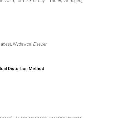
k: 2020, tom: 29, strony: 115008, 25 pages),
6 pages), Wydawca:
Elsevier
tual Distortion Method