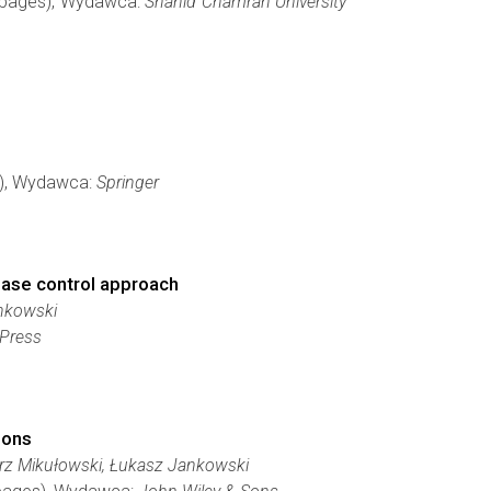
 9 pages), Wydawca:
Shahid Chamran University
es), Wydawca:
Springer
ease control approach
ankowski
Press
ions
orz Mikułowski, Łukasz Jankowski