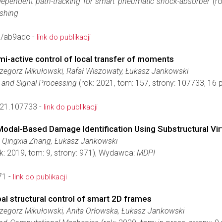
dependent path-tracking for smart pneumatic shock-absorber
(ro
ishing
/ab9adc -
link do publikacji
emi-active control of local transfer of moments
rzegorz Mikułowski, Rafał Wiszowaty, Łukasz Jankowski
and Signal Processing
(rok: 2021, tom: 157, strony: 107733, 1
021.107733 -
link do publikacji
Modal-Based Damage Identification Using Substructural Vir
g, Qingxia Zhang, Łukasz Jankowski
k: 2019, tom: 9, strony: 971), Wydawca:
MDPI
71 -
link do publikacji
bal structural control of smart 2D frames
rzegorz Mikułowski, Anita Orłowska, Łukasz Jankowski