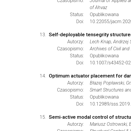
Czasopismo:
Journal of Applied 
of Ahvaz
Status:
Opublikowana
Doi:
10.22055/jacm.202
Self-deployable tensegrity structure
Autorzy:
Lech Knap, Andrzej 
Czasopismo:
Archives of Civil an
Status:
Opublikowana
Doi:
10.1007/s43452-02
Optimum actuator placement for dam
Autorzy:
Błazej Popławski, G
Czasopismo:
Smart Structures a
Status:
Opublikowana
Doi:
10.12989/sss.2019.
Semi‐active modal control of structu
Autorzy:
Mariusz Ostrowski, 