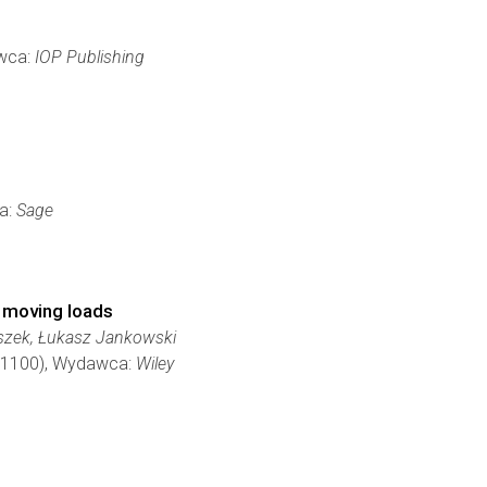
awca:
IOP Publishing
ca:
Sage
o moving loads
laszek, Łukasz Jankowski
85-1100), Wydawca:
Wiley