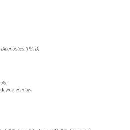
l Diagnostics (PSTD)
wska
Wydawca:
Hindawi