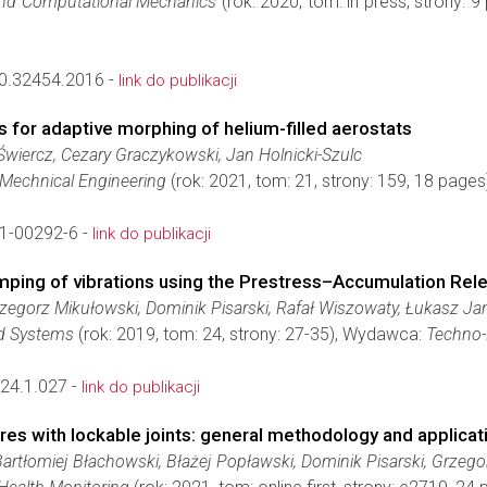
and Computational Mechanics
(rok: 2020, tom: in press, strony:
0.32454.2016 -
link do publikacji
s for adaptive morphing of helium-filled aerostats
Świercz, Cezary Graczykowski, Jan Holnicki-Szulc
d Mechnical Engineering
(rok: 2021, tom: 21, strony: 159, 18 pag
1-00292-6 -
link do publikacji
ping of vibrations using the Prestress–Accumulation Rel
rzegorz Mikułowski, Dominik Pisarski, Rafał Wiszowaty, Łukasz J
nd Systems
(rok: 2019, tom: 24, strony: 27-35), Wydawca:
Techno-
24.1.027 -
link do publikacji
res with lockable joints: general methodology and applicat
Bartłomiej Błachowski, Błażej Popławski, Dominik Pisarski, Grzeg