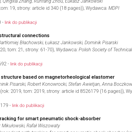
Li, Qingxia Zhang, Runfang Zhou, Łukasz Jankowski
tom: 19, strony: article id 340 (18 pages)), Wydawca:
MDPI
 -
link do publikacji
structural connections
Bartłomiej Błachowski, Łukasz Jankowski, Dominik Pisarski
020, tom: 21, strony: 61-70), Wydawca:
Polish Society of Technica
692 -
link do publikacji
 structure based on magnetorheological elastomer
nik Pisarski, Robert Konowrocki, Stefan Awietjan, Anna Boczko
(rok: 2019, tom: 2019, strony: article id 8526179 (16 pages)), 
179 -
link do publikacji
tracking for smart pneumatic shock-absorber
z Mikułowski, Rafał Wiszowaty