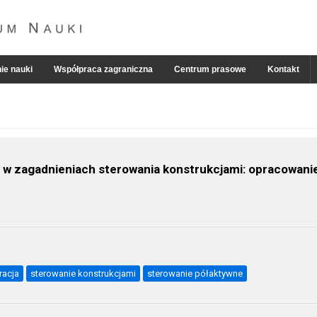
ie nauki
Współpraca zagraniczna
Centrum prasowe
Kontakt
 w zagadnieniach sterowania konstrukcjami: opracowani
racja
sterowanie konstrukcjami
sterowanie półaktywne