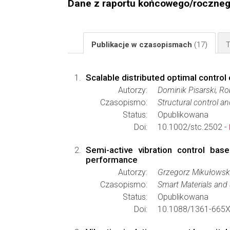
Dane z raportu końcowego/roczne
Publikacje w czasopismach
(17)
T
Scalable distributed optimal control 
Autorzy:
Dominik Pisarski, R
Czasopismo:
Structural control a
Status:
Opublikowana
Doi:
10.1002/stc.2502 -
Semi-active vibration control bas
performance
Autorzy:
Grzegorz Mikułowski
Czasopismo:
Smart Materials and 
Status:
Opublikowana
Doi:
10.1088/1361-665X