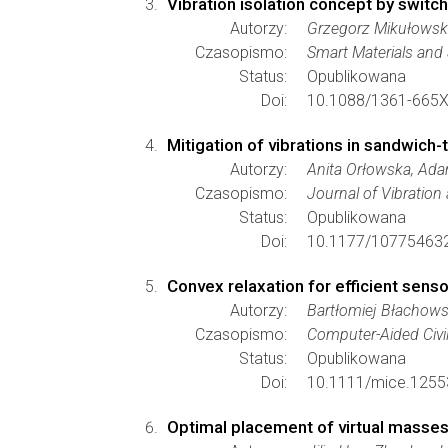
Vibration isolation concept by switc
Autorzy:
Grzegorz Mikułowsk
Czasopismo:
Smart Materials and 
Status:
Opublikowana
Doi:
10.1088/1361-665X
Mitigation of vibrations in sandwich-
Autorzy:
Anita Orłowska, Ada
Czasopismo:
Journal of Vibration
Status:
Opublikowana
Doi:
10.1177/10775463
Convex relaxation for efficient senso
Autorzy:
Bartłomiej Błachowsk
Czasopismo:
Computer-Aided Civil
Status:
Opublikowana
Doi:
10.1111/mice.1255
Optimal placement of virtual masses 