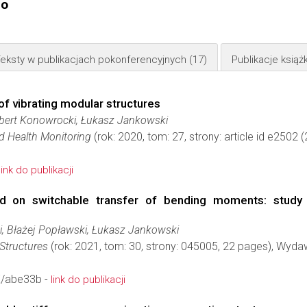
go
eksty w publikacjach pokonferencyjnych
(17)
Publikacje ksią
of vibrating modular structures
obert Konowrocki, Łukasz Jankowski
nd Health Monitoring
(rok: 2020, tom: 27, strony: article id e250
link do publikacji
ed on switchable transfer of bending moments: study 
, Błażej Popławski, Łukasz Jankowski
Structures
(rok: 2021, tom: 30, strony: 045005, 22 pages), Wyd
/abe33b -
link do publikacji