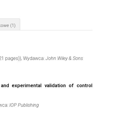
żkowe
(1)
2 (21 pages)), Wydawca:
John Wiley & Sons
and experimental validation of control
awca:
IOP Publishing