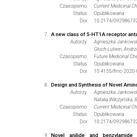
Czasopismo:
Current Medicinal C
Status:
Opublikowana
Doi:
10.2174/09298673
A new class of 5-HT1A receptor anta
Autorzy:
Agnieszka Jankowska
Głuch-Lutwin, Andrze
Czasopismo:
Future Medicinal Ch
Status:
Opublikowana
Doi:
10.4155/fmc-2020-
Design and Synthesis of Novel Ami
Autorzy:
Agnieszka Jankowska
Natalia Wilczyńska, 
Czasopismo:
Current Medicinal C
Status:
Opublikowana
Doi:
10.2174/09298673
Novel anilide and benzylamide 