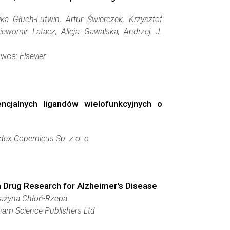
a Głuch-Lutwin, Artur Świerczek, Krzysztof
ewomir Latacz, Alicja Gawalska, Andrzej J.
dawca:
Elsevier
cjalnych ligandów wielofunkcyjnych o
dex Copernicus Sp. z o. o.
in Drug Research for Alzheimer's Disease
Grażyna Chłoń-Rzepa
am Science Publishers Ltd