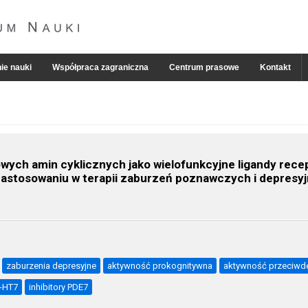
ie nauki
Współpraca zagraniczna
Centrum prasowe
Kontakt
ych amin cyklicznych jako wielofunkcyjne ligandy recep
zastosowaniu w terapii zaburzeń poznawczych i depresy
zaburzenia depresyjne
aktywność prokognitywna
aktywność przeciwd
5-HT7
inhibitory PDE7