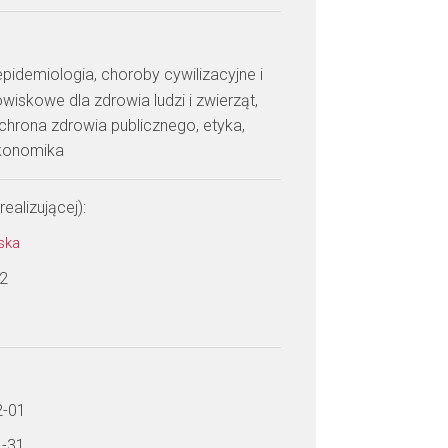
epidemiologia, choroby cywilizacyjne i
iskowe dla zdrowia ludzi i zwierząt,
chrona zdrowia publicznego, etyka,
konomika
realizującej):
wska
 2
2-01
1-31