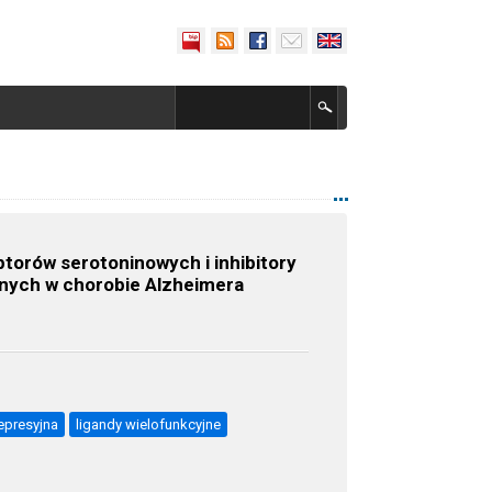
torów serotoninowych i inhibitory
jnych w chorobie Alzheimera
epresyjna
ligandy wielofunkcyjne