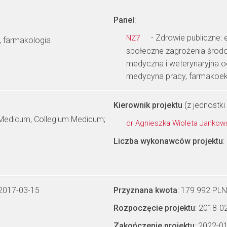
Panel
:
- Zdrowie publiczne: 
NZ7
, farmakologia
społeczne zagrożenia środow
medyczna i weterynaryjna o
medycyna pracy, farmakoe
Kierownik projektu
(z jednostki 
m Medicum, Collegium Medicum;
dr Agnieszka Wioleta Janko
Liczba wykonawców projektu
:
 2017-03-15
Przyznana kwota
: 179 992 PLN
Rozpoczęcie projektu
: 2018-0
Zakończenie projektu
: 2022-0