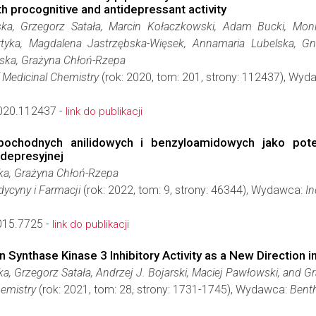
h procognitive and antidepressant activity
a, Grzegorz Satała, Marcin Kołaczkowski, Adam Bucki, Monik
tyka, Magdalena Jastrzębska-Więsek, Annamaria Lubelska, Gni
Wyska, Grażyna Chłoń-Rzepa
 Medicinal Chemistry
(rok: 2020, tom: 201, strony: 112437), Wy
020.112437 -
link do publikacji
pochodnych anilidowych i benzyloamidowych jako poten
wdepresyjnej
a, Grażyna Chłoń-Rzepa
dycyny i Farmacji
(rok: 2022, tom: 9, strony: 46344), Wydawca:
In
015.7725 -
link do publikacji
n Synthase Kinase 3 Inhibitory Activity as a New Direction 
, Grzegorz Satała, Andrzej J. Bojarski, Maciej Pawłowski, and 
hemistry
(rok: 2021, tom: 28, strony: 1731-1745), Wydawca:
Benth