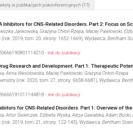
eksty w publikacjach pokonferencyjnych
(17)
 Inhibitors for CNS-Related Disorders. Part 2: Focus on S
nieszka Jankowska, Grażyna Chłoń-Rzepa, Maciej Pawłowski, Elżb
s
(rok: 2019, tom: 20, strony: 1652-1669), Wydawca:
Bentham Sci
20666190801114210 -
link do publikacji
 Drug Research and Development. Part 1: Therapeutic Potent
a, Anna Wesołowska, Maciej Pawłowski, Grażyna Chłoń-Rzepa
hemistry
(rok: 2020, tom: 27, strony: 6658-6681), Wydawca:
Benth
26666191011144818 -
link do publikacji
ibitors for CNS-Related Disorders. Part 1: Overview of th
, Artur Świerczek, Elżbieta Wyska, Alicja Gawalska, Adam Bucki
s
(rok: 2019, tom: 21, strony: 122-143), Wydawca:
Bentham Scienc