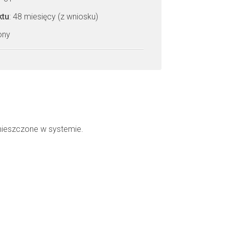
ktu
: 48 miesięcy (z wniosku)
zony
mieszczone w systemie.