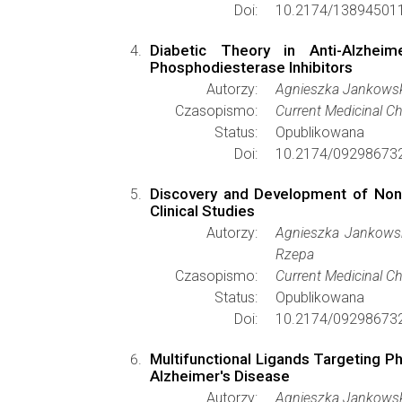
Doi:
10.2174/13894501
Diabetic Theory in Anti-Alzhei
Phosphodiesterase Inhibitors
Autorzy:
Agnieszka Jankowsk
Czasopismo:
Current Medicinal C
Status:
Opublikowana
Doi:
10.2174/09298673
Discovery and Development of Non-
Clinical Studies
Autorzy:
Agnieszka Jankowska
Rzepa
Czasopismo:
Current Medicinal C
Status:
Opublikowana
Doi:
10.2174/09298673
Multifunctional Ligands Targeting 
Alzheimer's Disease
Autorzy:
Agnieszka Jankowsk