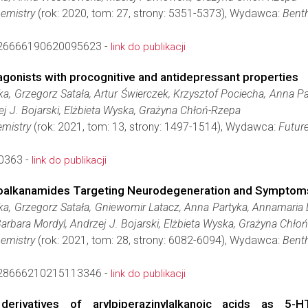
hemistry
(rok: 2020, tom: 27, strony: 5351-5373), Wydawca:
Benth
26666190620095623 -
link do publikacji
gonists with procognitive and antidepressant properties
, Grzegorz Satała, Artur Świerczek, Krzysztof Pociecha, Anna P
j J. Bojarski, Elżbieta Wyska, Grażyna Chłoń-Rzepa
emistry
(rok: 2021, tom: 13, strony: 1497-1514), Wydawca:
Future
0363 -
link do publikacji
noalkanamides Targeting Neurodegeneration and Symptoms
, Grzegorz Satała, Gniewomir Latacz, Anna Partyka, Annamaria Lu
Barbara Mordyl, Andrzej J. Bojarski, Elżbieta Wyska, Grażyna Chło
hemistry
(rok: 2021, tom: 28, strony: 6082-6094), Wydawca:
Benth
28666210215113346 -
link do publikacji
derivatives of arylpiperazinylalkanoic acids as 5-