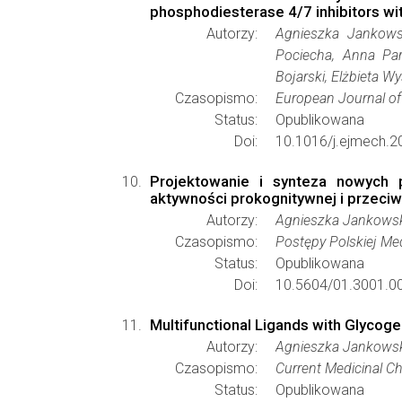
phosphodiesterase 4/7 inhibitors wit
Autorzy:
Agnieszka Jankowsk
Pociecha, Anna Par
Bojarski, Elżbieta 
Czasopismo:
European Journal of
Status:
Opublikowana
Doi:
10.1016/j.ejmech.2
Projektowanie i synteza nowych 
aktywności prokognitywnej i przeci
Autorzy:
Agnieszka Jankowsk
Czasopismo:
Postępy Polskiej Me
Status:
Opublikowana
Doi:
10.5604/01.3001.0
Multifunctional Ligands with Glycoge
Autorzy:
Agnieszka Jankowska
Czasopismo:
Current Medicinal C
Status:
Opublikowana