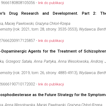
19666180808105056 -
link do publikacji
mer's Drug Research and Development. Part 2: The
a, Maciej Pawłowski, Grażyna Chłoń-Rzepa
hemistry
(rok: 2021, tom: 28, strony: 3535-3553), Wydawca:
Benth
27666200917125857 -
link do publikacji
Dopaminergic Agents for the Treatment of Schizophrenia
, Grzegorz Satała, Anna Partyka, Anna Wesołowska, Andrzej J.
hemistry
(rok: 2019, tom: 26, strony: 4885-4913), Wydawca:
Benth
26666190710172002 -
link do publikacji
Phosphodiesterase as the Future Strategy for the Sympto
a, Anna Wesołowska, Maciej Pawłowski, Grażyna Chłoń-Rzepa