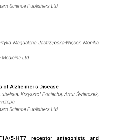
am Science Publishers Ltd
artyka, Magdalena Jastrzębska-Więsek, Monika
 Medicine Ltd
 of Alzheimer's Disease
belska, Krzysztof Pociecha, Artur Świerczek,
ń-Rzepa
am Science Publishers Ltd
HT1A/5-HT7 receptor antagonists and