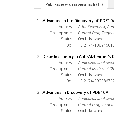
Publikacje w czasopismach
(11)
T
Advances in the Discovery of PDE10A
Autorzy:
Artur Świerczek, Ag
Czasopismo:
Current Drug Target
Status:
Opublikowana
Doi:
10.2174/13894501
Diabetic Theory in Anti-Alzheimer's
Autorzy:
Agnieszka Jankowsk
Czasopismo:
Current Medicinal C
Status:
Opublikowana
Doi:
10.2174/09298673
Advances in Discovery of PDE10A Inh
Autorzy:
Agnieszka Jankowska
Czasopismo:
Current Drug Target
Status:
Opublikowana