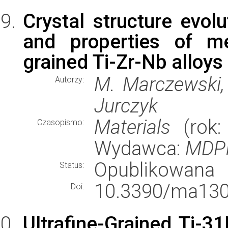
Crystal structure evolu
and properties of mec
grained Ti-Zr-Nb alloys
M. Marczewski, 
Autorzy:
Jurczyk
Materials
(rok: 
Czasopismo:
Wydawca:
MDP
Opublikowana
Status:
10.3390/ma130
Doi:
Ultrafine-Grained Ti-