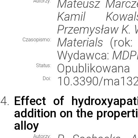
Mateusz Marcze
Autorzy:
Kamil Kowals
Przemysław K. W
Materials
(rok: 
Czasopismo:
Wydawca:
MDP
Opublikowana
Status:
10.3390/ma132
Doi:
Effect of hydroxyapa
addition on the propert
alloy
Autorzy: