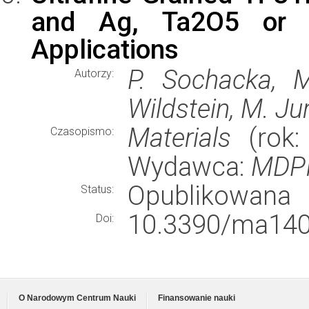
and Ag, Ta2O5 or C
Applications
P. Sochacka, M
Autorzy:
Wildstein, M. Ju
Materials
(rok: 
Czasopismo:
Wydawca:
MDP
Opublikowana
Status:
10.3390/ma140
Doi:
O Narodowym Centrum Nauki
Finansowanie nauki