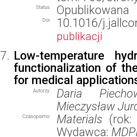
Opublikowana
Status:
10.1016/j.ja
Doi:
publikacji
Low-temperature hydr
functionalization of th
for medical application
Daria Piechow
Autorzy:
Mieczysław Jur
Materials
(rok: 
Czasopismo:
Wydawca:
MDP