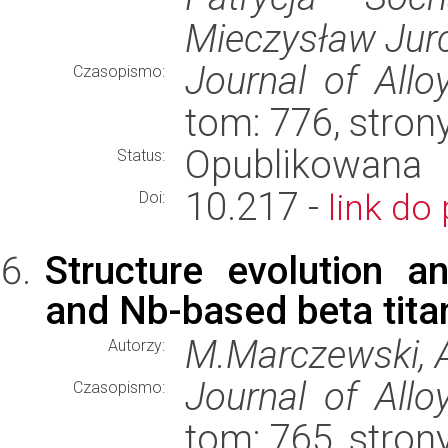
Mieczysław Jur
Journal of Al
Czasopismo:
tom: 776, stron
Opublikowana
Status:
10.217 -
link do 
Doi:
Structure evolution an
and Nb-based beta tita
M.Marczewski, A
Autorzy:
Journal of Al
Czasopismo:
tom: 765, stron