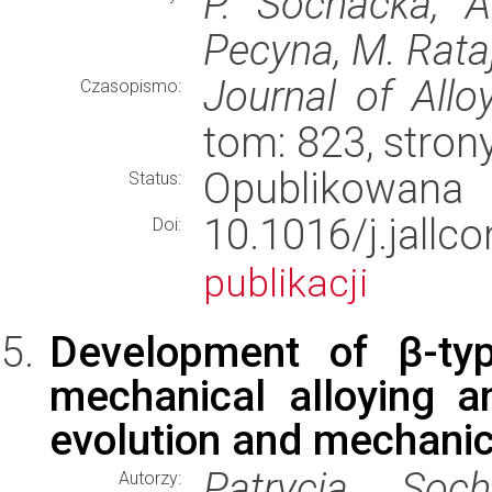
P. Sochacka, A
Pecyna, M. Rata
Journal of Al
Czasopismo:
tom: 823, stro
Opublikowana
Status:
10.1016/j.ja
Doi:
publikacji
Development of β-ty
mechanical alloying 
evolution and mechanica
Patrycja Soch
Autorzy: