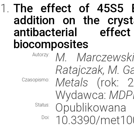
The effect of 45S5 
addition on the cryst
antibacterial ef
biocomposites
M. Marczewski
Autorzy:
Ratajczak, M. Ga
Metals
(rok: 2
Czasopismo:
Wydawca:
MDP
Opublikowana
Status:
10.3390/met10
Doi: