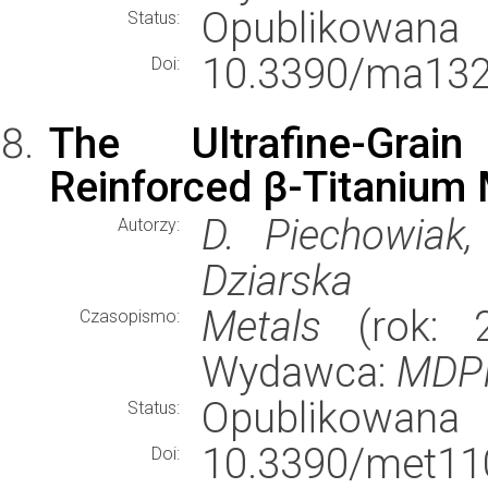
Opublikowana
Status:
10.3390/ma132
Doi:
The Ultrafine-Grain 
Reinforced β-Titanium
D. Piechowiak,
Autorzy:
Dziarska
Metals
(rok: 2
Czasopismo:
Wydawca:
MDP
Opublikowana
Status:
10.3390/met11
Doi: