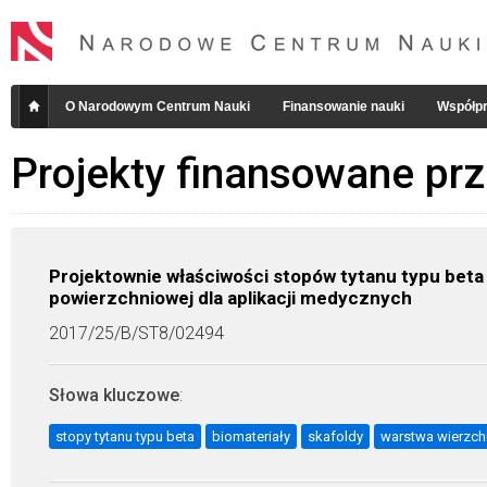
O Narodowym Centrum Nauki
Finansowanie nauki
Współpr
Projekty finansowane pr
Projektownie właściwości stopów tytanu typu beta
powierzchniowej dla aplikacji medycznych
2017/25/B/ST8/02494
Słowa kluczowe
:
stopy tytanu typu beta
biomateriały
skafoldy
warstwa wierzch