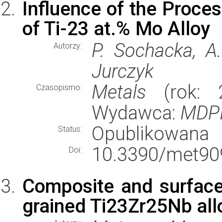
Influence of the Proce
of Ti-23 at.% Mo Alloy
P. Sochacka, A.
Autorzy:
Jurczyk
Metals
(rok: 2
Czasopismo:
Wydawca:
MDP
Opublikowana
Status:
10.3390/met90
Doi:
Composite and surface f
grained Ti23Zr25Nb allo