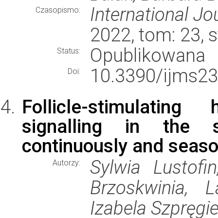
International Jo
Czasopismo:
2022, tom: 23, 
Opublikowana
Status:
10.3390/ijms2
Doi:
Follicle-stimulatin
signalling in the s
continuously and seaso
Sylwia Lustofi
Autorzy:
Brzoskwinia, L
Izabela Szpręgie