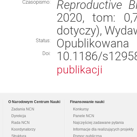
Reproductive B
Czasopismo:
2020, tom: 0,
dotyczy), Wyda
Opublikowana
Status:
10.1186/s12
Doi:
publikacji
O Narodowym Centrum Nauki
Finansowanie nauki
Zadania NCN
Konkursy
Dyrekcja
Panele NCN
Rada NCN
Najczęściej zadawane pytania
Koordynatorzy
Informacje dla realizujących projekty
Struktura
Pomoc publiczna