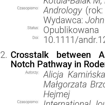
Kotula-Balak M, 
Andrology
(rok:
Czasopismo:
Wydawca:
John 
Opublikowana
Status:
10.1111/andr.1
Doi:
Crosstalk between A
Notch Pathway in Roden
Alicja Kamińska
Autorzy:
Małgorzata Brzo
Hejmej
International Jo
Czasopismo: