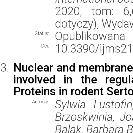
2020, tom: 6,
dotyczy), Wyda
Opublikowana
Status:
10.3390/ijms2
Doi:
Nuclear and membrane r
involved in the regul
Proteins in rodent Serto
Sylwia Lustofi
Autorzy:
Brzoskwinia, Jo
Balak, Barbara B