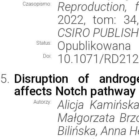
Reproduction, f
Czasopismo:
2022, tom: 34
CSIRO PUBLISH
Opublikowana
Status:
10.1071/RD212
Doi:
Disruption of androg
affects Notch pathway i
Alicja Kamińska
Autorzy:
Małgorzata Brzo
Bilińska, Anna H