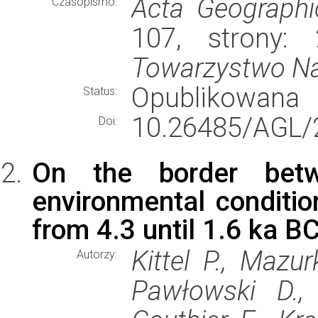
Acta Geographi
Czasopismo:
107, strony:
Towarzystwo N
Opublikowana
Status:
10.26485/AGL/
Doi:
On the border bet
environmental conditio
from 4.3 until 1.6 ka B
Kittel P., Mazu
Autorzy:
Pawłowski D., 