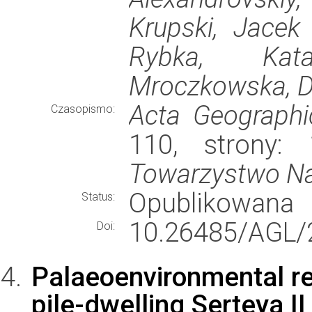
Krupski, Jacek
Rybka, Kat
Mroczkowska, D
Acta Geographi
Czasopismo:
110, strony:
Towarzystwo N
Opublikowana
Status:
10.26485/AGL/
Doi:
Palaeoenvironmental rec
pile-dwelling Serteya II