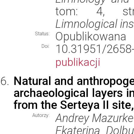
tom: 4, str
Limnological ins
Opublikowana
Status:
10.31951/2658
Doi:
publikacji
Natural and anthropoge
archaeological layers i
from the Serteya II sit
Andrey Mazurkevi
Autorzy:
Ekaterina Dolb