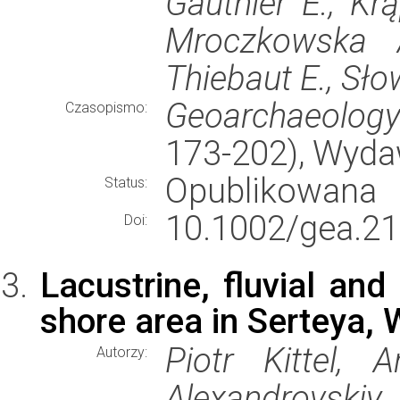
Gauthier E., Kr
Mroczkowska 
Thiebaut E., Sło
Geoarchaeolog
Czasopismo:
173-202), Wyd
Opublikowana
Status:
10.1002/gea.21
Doi:
Lacustrine, fluvial and
shore area in Serteya,
Piotr Kittel, 
Autorzy:
Alexandrovskiy