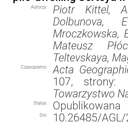
Piotr Kittel, 
Autorzy:
Dolbunova, E
Mroczkowska, El
Mateusz Płóci
Teltevskaya, M
Acta Geographi
Czasopismo:
107, strony:
Towarzystwo N
Opublikowana
Status:
10.26485/AGL/
Doi: