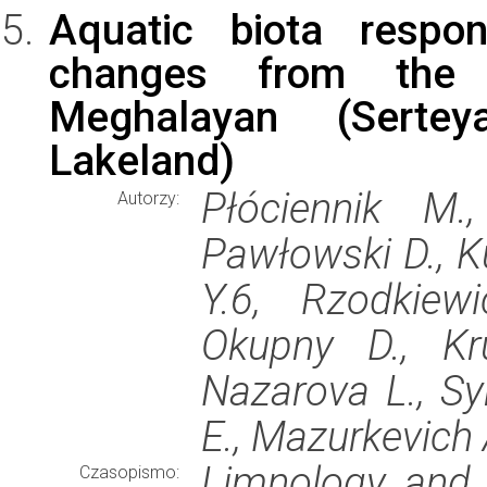
Aquatic biota respo
changes from the 
Meghalayan (Serte
Lakeland)
Płóciennik M.
Autorzy:
Pawłowski D., K
Y.6, Rzodkiew
Okupny D., Kru
Nazarova L., Sy
E., Mazurkevich 
Limnology and 
Czasopismo: