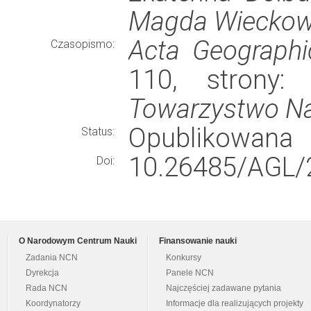
Magda Wieckows
Acta Geographi
Czasopismo:
110, strony
Towarzystwo N
Opublikowana
Status:
10.26485/AGL/
Doi:
O Narodowym Centrum Nauki
Finansowanie nauki
Zadania NCN
Konkursy
Dyrekcja
Panele NCN
Rada NCN
Najczęściej zadawane pytania
Koordynatorzy
Informacje dla realizujących projekty