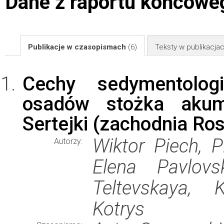
Dane z raportu końcowe
Publikacje w czasopismach
(6)
Teksty w publikacj
Cechy sedymentolog
osadów stożka akumu
Sertejki (zachodnia Ros
Wiktor Piech, P
Autorzy:
Elena Pavlovs
Teltevskaya, 
Kotrys