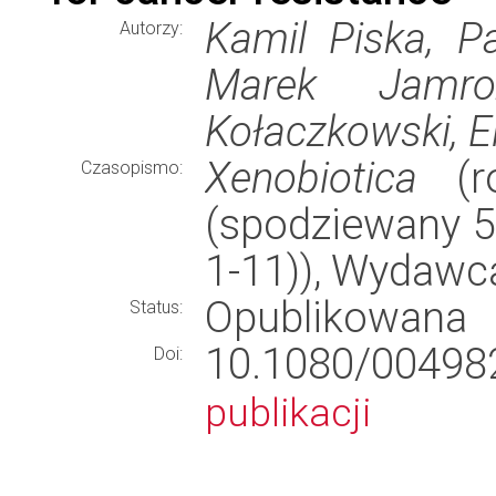
Kamil Piska, P
Autorzy:
Marek Jamro
Kołaczkowski, E
Xenobiotica
(ro
Czasopismo:
(spodziewany 54
1-11)), Wydawc
Opublikowana
Status:
10.1080/0049
Doi:
publikacji