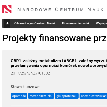
O Narodowym Centrum Nauki
Finansowanie nauki
Współpr
Projekty finansowane pr
CBR1-zależny metabolizm i ABCB1-zależny wyrzu
przełamywania oporności komórek nowotworowyc
2017/25/N/NZ7/01382
Słowa kluczowe
:
oporność
metabolizm leku
glikoproteina P
chemouwrażliwian