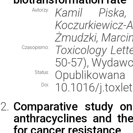
Kamil Piska,
Autorzy:
Koczurkiewicz
Żmudzki, Marcin
Toxicology Lett
Czasopismo:
50-57), Wydaw
Opublikowana
Status:
10.1016/j.toxle
Doi:
Comparative study on
anthracyclines and th
for cancer resistance