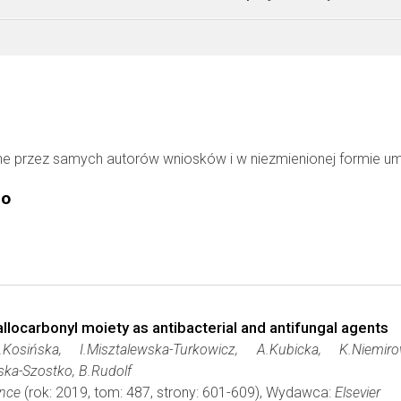
ne przez samych autorów wniosków i w niezmienionej formie u
go
locarbonyl moiety as antibacterial and antifungal agents
.Kosińska, I.Misztalewska-Turkowicz, A.Kubicka, K.Niemiro
ska-Szostko, B.Rudolf
ence
(rok: 2019, tom: 487, strony: 601-609), Wydawca:
Elsevier