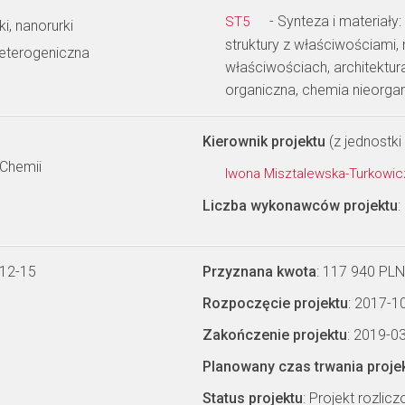
- Synteza i materiały
ST5
i, nanorurki
struktury z właściwościami
heterogeniczna
właściwościach, architektu
organiczna, chemia nieorga
Kierownik projektu
(z jednostki 
 Chemii
Iwona Misztalewska-Turkowi
Liczba wykonawców projektu
:
-12-15
Przyznana kwota
: 117 940 PLN
Rozpoczęcie projektu
: 2017-1
Zakończenie projektu
: 2019-0
Planowany czas trwania proje
Status projektu
: Projekt rozlic