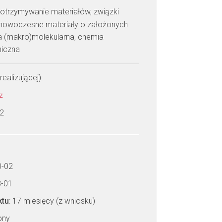
: otrzymywanie materiałów, związki
, nowoczesne materiały o założonych
ra (makro)molekularna, chemia
niczna
realizującej):
cz
 2
0-02
3-01
ktu
: 17 miesięcy (z wniosku)
zony