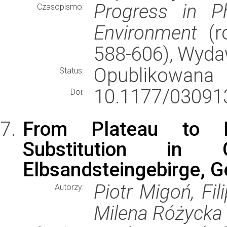
Progress in P
Czasopismo:
Environment
(ro
588-606), Wyd
Opublikowana
Status:
10.1177/03091
Doi:
From Plateau to Pl
Substitution in Ge
Elbsandsteingebirge, 
Piotr Migoń, Fi
Autorzy:
Milena Różycka