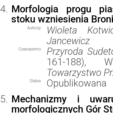
Morfologia progu p
stoku wzniesienia Bron
Wioleta Kotwi
Autorzy:
Jancewicz
Przyroda Sude
Czasopismo:
161-188), 
Towarzystwo Pr
Opublikowana
Status:
Mechanizmy i uwar
morfologicznych Gór S