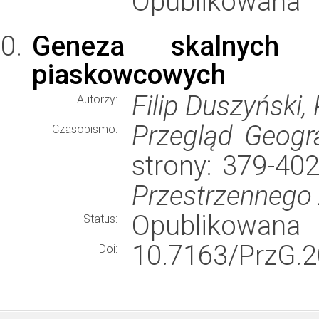
Opublikowana
Geneza skalnych 
piaskowcowych
Filip Duszyński,
Autorzy:
Przegląd Geogr
Czasopismo:
strony: 379-40
Przestrzennego
Opublikowana
Status:
10.7163/PrzG.2
Doi: