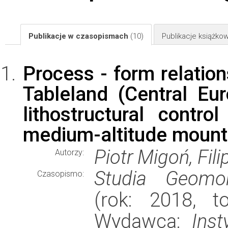
Publikacje w czasopismach
(10)
Publikacje książk
Process - form relatio
Tableland (Central Eu
lithostructural cont
medium-altitude mount
Piotr Migoń, Fil
Autorzy:
Studia Geomor
Czasopismo:
(rok: 2018, t
Wydawca:
Inst