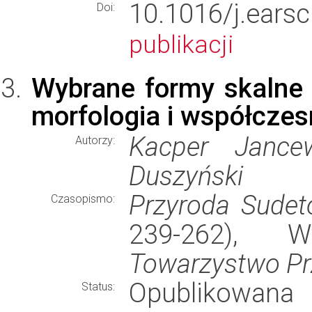
10.1016/j.ear
Doi:
publikacji
Wybrane formy skalne 
morfologia i współczes
Kacper Jancew
Autorzy:
Duszyński
Przyroda Sude
Czasopismo:
239-262), 
Towarzystwo Pr
Opublikowana
Status: