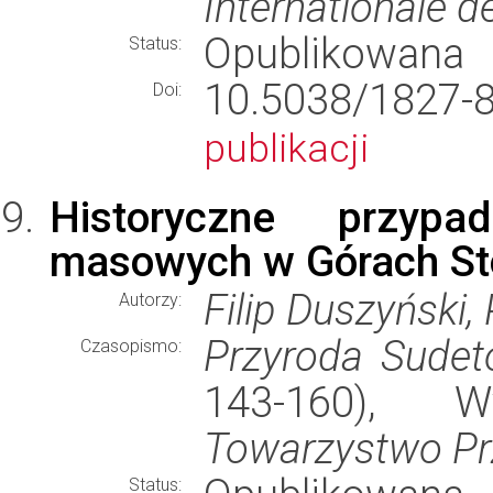
Internationale d
Opublikowana
Status:
10.5038/1827
Doi:
publikacji
Historyczne przypa
masowych w Górach St
Filip Duszyński,
Autorzy:
Przyroda Sude
Czasopismo:
143-160), 
Towarzystwo Pr
Status: