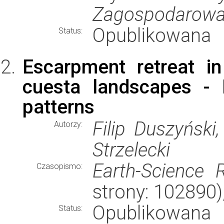
Zagospodarowa
Opublikowana
Status:
Escarpment retreat i
cuesta landscapes -
patterns
Filip Duszyński
Autorzy:
Strzelecki
Earth-Science 
Czasopismo:
strony: 102890
Opublikowana
Status: