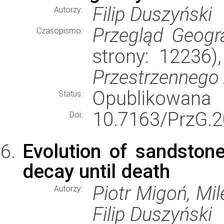
Filip Duszyński
Autorzy:
Przegląd Geogr
Czasopismo:
strony: 12236
Przestrzennego
Opublikowana
Status:
10.7163/PrzG.2
Doi:
Evolution of sandston
decay until death
Piotr Migoń, Mi
Autorzy:
Filip Duszyński