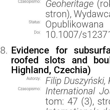
Geoheritage
(ro
Czasopismo:
stron), Wydawc
Opublikowana
Status:
10.1007/s12371
Doi:
Evidence for subsurf
roofed slots and bou
Highland, Czechia)
Filip Duszyński,
Autorzy:
International J
Czasopismo:
tom: 47 (3), s