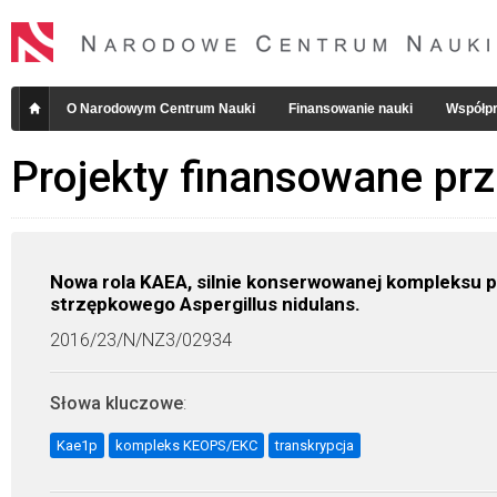
O Narodowym Centrum Nauki
Finansowanie nauki
Współpr
Projekty finansowane pr
Nowa rola KAEA, silnie konserwowanej kompleksu
strzępkowego Aspergillus nidulans.
2016/23/N/NZ3/02934
Słowa kluczowe
:
Kae1p
kompleks KEOPS/EKC
transkrypcja