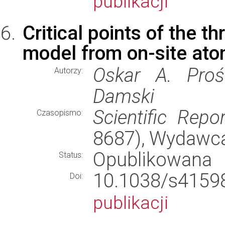
publikacji
Critical points of the 
model from on-site ato
Oskar A. Proś
Autorzy:
Damski
Scientific Repo
Czasopismo:
8687), Wydawc
Opublikowana
Status:
10.1038/s41
Doi:
publikacji