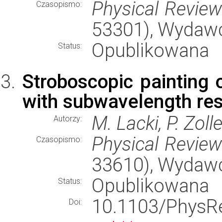
Physical Revie
Czasopismo:
53301), Wydaw
Opublikowana
Status:
Stroboscopic painting o
with subwavelength res
M. Lacki, P. Zoll
Autorzy:
Physical Revie
Czasopismo:
33610), Wydaw
Opublikowana
Status:
10.1103/Phy
Doi: