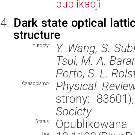
publikacji
Dark state optical latt
structure
Y. Wang, S. Subh
Autorzy:
Tsui, M. A. Baran
Porto, S. L. Rols
Physical Review
Czasopismo:
strony: 83601
Society
Opublikowana
Status:
Doi: