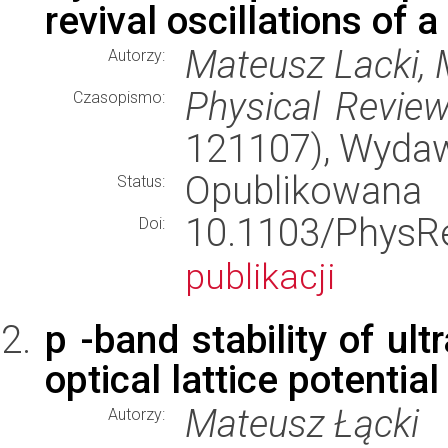
revival oscillations of 
Mateusz Lacki, 
Autorzy:
Physical Revie
Czasopismo:
121107), Wyda
Opublikowana
Status:
10.1103/Phy
Doi:
publikacji
p -band stability of ul
optical lattice potentia
Mateusz Łącki
Autorzy: