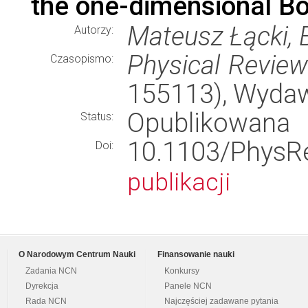
the one-dimensional B
Mateusz Łącki,
Autorzy:
Physical Revie
Czasopismo:
155113), Wyda
Opublikowana
Status:
10.1103/Phy
Doi:
publikacji
O Narodowym Centrum Nauki
Finansowanie nauki
Zadania NCN
Konkursy
Dyrekcja
Panele NCN
Rada NCN
Najczęściej zadawane pytania