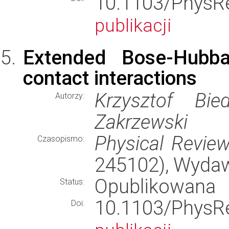
10.1103/Phys
publikacji
Extended Bose-Hubba
contact interactions
Krzysztof Bie
Autorzy:
Zakrzewski
Physical Revie
Czasopismo:
245102), Wyda
Opublikowana
Status:
10.1103/Phy
Doi: