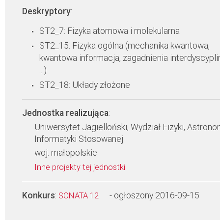
Deskryptory
:
ST2_7: Fizyka atomowa i molekularna
ST2_15: Fizyka ogólna (mechanika kwantowa,
kwantowa informacja, zagadnienia interdyscypli
...)
ST2_18: Układy złożone
Jednostka realizująca
:
Uniwersytet Jagielloński, Wydział Fizyki, Astronom
Informatyki Stosowanej
woj. małopolskie
Inne projekty tej jednostki
Konkurs
:
- ogłoszony 2016-09-15
SONATA 12