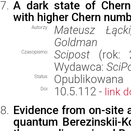
A dark state of Chern
with higher Chern num
Mateusz Łącki
Autorzy:
Goldman
Scipost
(rok: 2
Czasopismo:
Wydawca:
SciP
Opublikowana
Status:
10.5.112 -
link d
Doi:
Evidence from on-site 
quantum Berezinskii-Kos