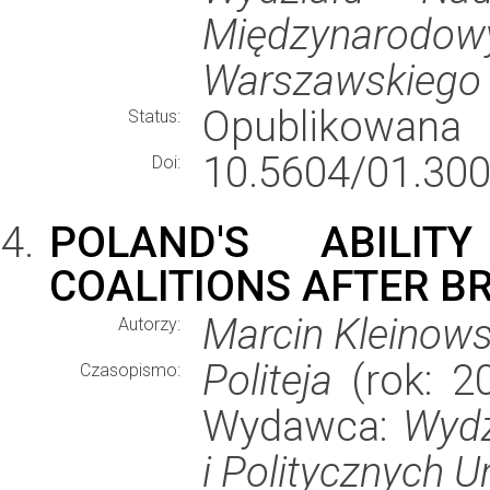
Międzynar
Warszawskiego
Opublikowana
Status:
10.5604/01.300
Doi:
POLAND'S ABILI
COALITIONS AFTER BR
Marcin Kleinows
Autorzy:
Politeja
(rok: 20
Czasopismo:
Wydawca:
Wydz
i Politycznych U