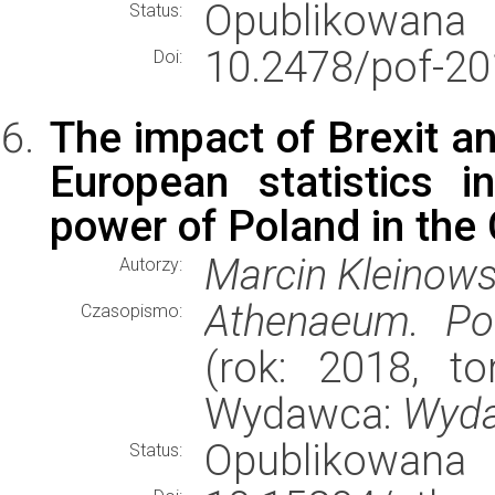
Opublikowana
Status:
10.2478/pof-20
Doi:
The impact of Brexit a
European statistics 
power of Poland in the
Marcin Kleinows
Autorzy:
Athenaeum. Poli
Czasopismo:
(rok: 2018, to
Wydawca:
Wyda
Opublikowana
Status: