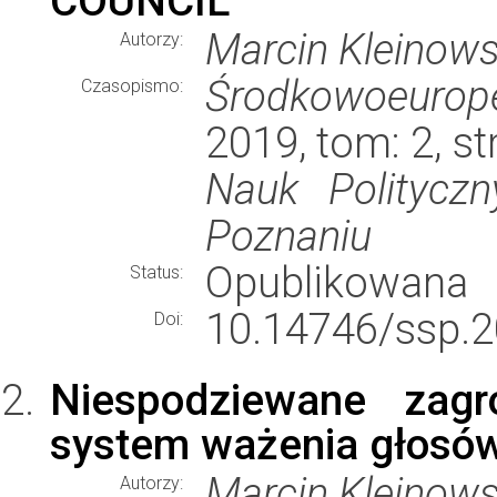
COUNCIL
Marcin Kleinows
Autorzy:
Środkowoeurope
Czasopismo:
2019, tom: 2, s
Nauk Politycz
Poznaniu
Opublikowana
Status:
10.14746/ssp.2
Doi:
Niespodziewane zagr
system ważenia głosów 
Marcin Kleinows
Autorzy: