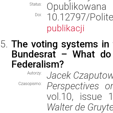
Opublikowana
Status:
10.12797/Poli
Doi:
publikacji
The voting systems in 
Bundesrat – What do 
Federalism?
Jacek Czaputowi
Autorzy:
Perspectives o
Czasopismo:
vol.10, issue 
Walter de Gruyte