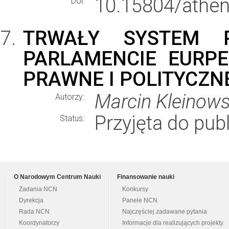
10.15804/athen
Doi:
TRWAŁY SYSTEM 
PARLAMENCIE EURP
PRAWNE I POLITYCZN
Marcin Kleinows
Autorzy:
Przyjęta do publ
Status:
O Narodowym Centrum Nauki
Finansowanie nauki
Zadania NCN
Konkursy
Dyrekcja
Panele NCN
Rada NCN
Najczęściej zadawane pytania
Koordynatorzy
Informacje dla realizujących projekty