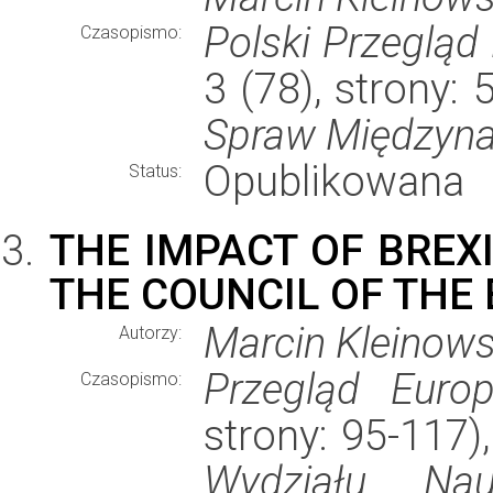
Polski Przeglą
Czasopismo:
3 (78), strony:
Spraw Międzyn
Opublikowana
Status:
THE IMPACT OF BREX
THE COUNCIL OF THE
Marcin Kleinows
Autorzy:
Przegląd Europ
Czasopismo:
strony: 95-117
Wydziału Nau