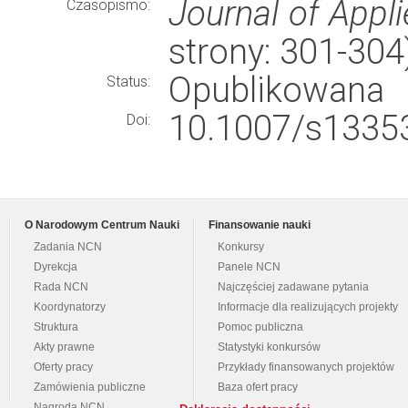
Journal of Appl
Czasopismo:
strony: 301-30
Opublikowana
Status:
10.1007/s13353
Doi:
O Narodowym Centrum Nauki
Finansowanie nauki
Zadania NCN
Konkursy
Dyrekcja
Panele NCN
Rada NCN
Najczęściej zadawane pytania
Koordynatorzy
Informacje dla realizujących projekty
Struktura
Pomoc publiczna
Akty prawne
Statystyki konkursów
Oferty pracy
Przykłady finansowanych projektów
Zamówienia publiczne
Baza ofert pracy
Nagroda NCN