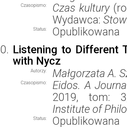
Czas kultury
(ro
Czasopismo:
Wydawca:
Stow
Opublikowana
Status:
Listening to Different
with Nycz
Małgorzata A. 
Autorzy:
Eidos. A Journa
Czasopismo:
2019, tom: 3
Institute of Phi
Opublikowana
Status: