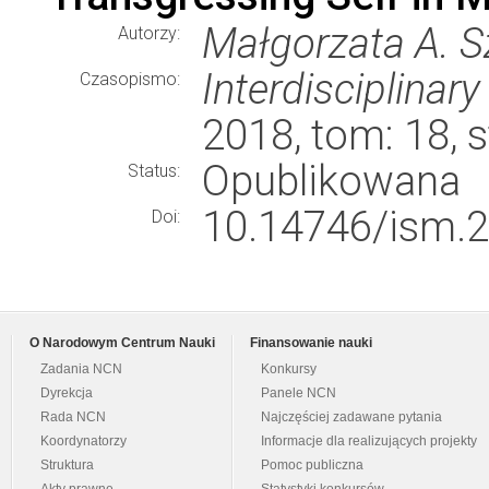
Małgorzata A. 
Autorzy:
Interdisciplina
Czasopismo:
2018, tom: 18, 
Opublikowana
Status:
10.14746/ism.2
Doi:
O Narodowym Centrum Nauki
Finansowanie nauki
Zadania NCN
Konkursy
Dyrekcja
Panele NCN
Rada NCN
Najczęściej zadawane pytania
Koordynatorzy
Informacje dla realizujących projekty
Struktura
Pomoc publiczna