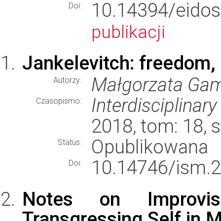
10.14394/eid
Doi:
publikacji
Jankelevitch: freedom,
Małgorzata Gam
Autorzy:
Interdisciplina
Czasopismo:
2018, tom: 18, 
Opublikowana
Status:
10.14746/ism.2
Doi:
Notes on Improvi
Transgressing Self in 