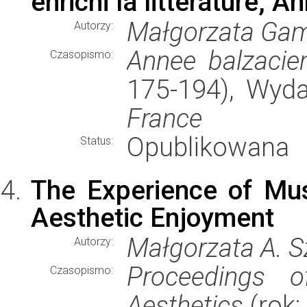
enrichi la littérature,
Małgorzata Gam
Autorzy:
Annee balzacie
Czasopismo:
175-194), Wyd
France
Opublikowana
Status:
The Experience of Mu
Aesthetic Enjoyment
Małgorzata A. 
Autorzy:
Proceedings o
Czasopismo:
Aesthetics
(rok: