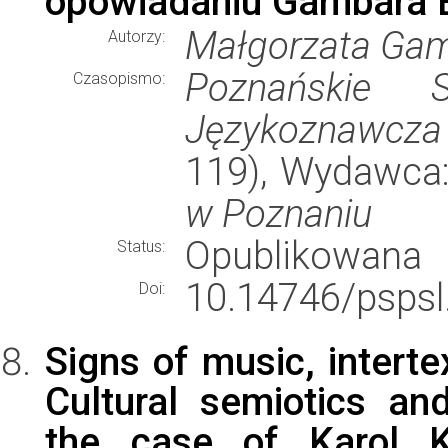
opowiadaniu Gambara 
Małgorzata Gam
Autorzy:
Poznańskie S
Czasopismo:
Językoznawcza
119), Wydawca
w Poznaniu
Opublikowana
Status:
10.14746/pspsl
Doi:
Signs of music, interte
Cultural semiotics an
the case of Karol Ku