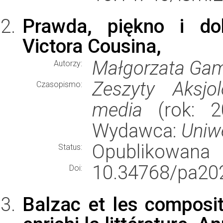
Prawda, piękno i do
Victora Cousina,
Małgorzata Gam
Autorzy:
Zeszyty Aksjol
Czasopismo:
media
(rok: 20
Wydawca:
Uniwe
Opublikowana
Status:
10.34768/pa20
Doi:
Balzac et les composit