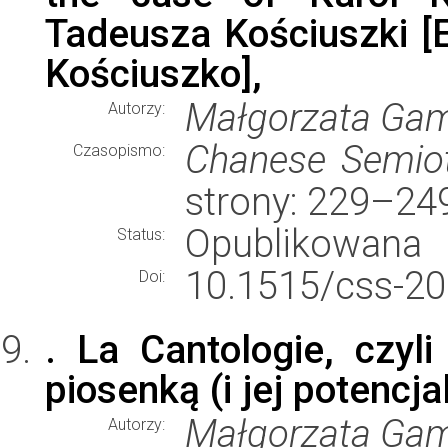
Tadeusza Kościuszki [
Kościuszko],
Małgorzata Gam
Autorzy:
Chanese Semiot
Czasopismo:
strony: 229–24
Opublikowana
Status:
10.1515/css-20
Doi:
. La Cantologie, czyl
piosenką (i jej potencja
Małgorzata Gam
Autorzy: