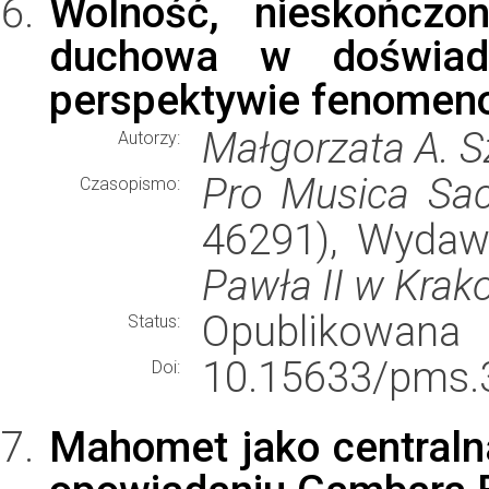
Wolność, nieskończon
duchowa w doświadc
perspektywie fenomeno
Małgorzata A. 
Autorzy:
Pro Musica Sac
Czasopismo:
46291), Wyda
Pawła II w Krak
Opublikowana
Status:
10.15633/pms.
Doi:
Mahomet jako centraln