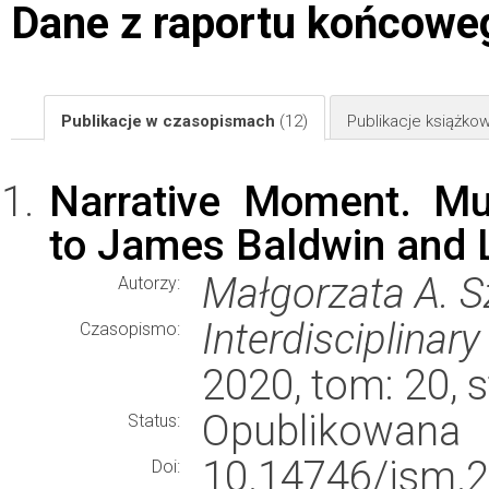
Dane z raportu końcowe
Publikacje w czasopismach
(12)
Publikacje książk
Narrative Moment. Mu
to James Baldwin and
Małgorzata A. 
Autorzy:
Interdisciplina
Czasopismo:
2020, tom: 20, 
Opublikowana
Status:
10.14746/ism.2
Doi: