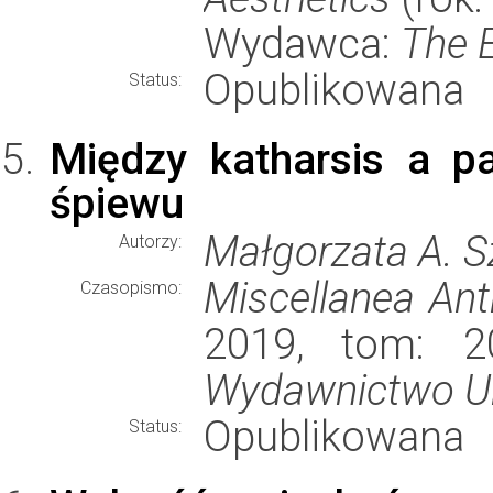
Wydawca:
The E
Opublikowana
Status:
Między katharsis a p
śpiewu
Małgorzata A. 
Autorzy:
Miscellanea Ant
Czasopismo:
2019, tom: 20
Wydawnictwo Un
Opublikowana
Status: