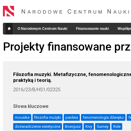
O Narodowym Centrum Nauki
Finansowanie nauki
Współpr
Projekty finansowane pr
Filozofia muzyki. Metafizyczne, fenomenologiczne
praktyką i teorią.
2016/23/B/HS1/02325
Słowa kluczowe
:
mousike
filozofia muzyki
paideia
fenomenologia dźwięku
f
doświadczenie estetyczne
Boecjusz
Kivy
Gurney
Ihde