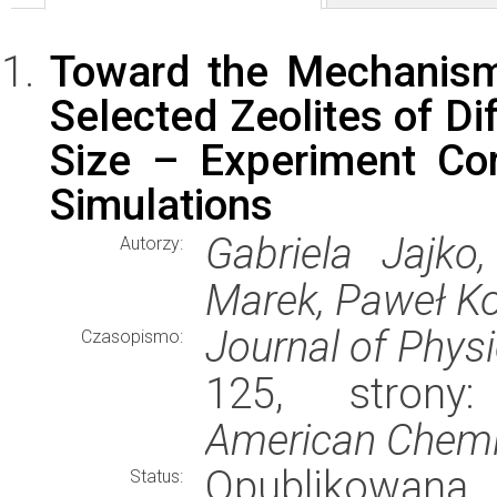
Toward the Mechanism 
Selected Zeolites of Di
Size – Experiment Co
Simulations
Gabriela Jajko
Autorzy:
Marek, Paweł Ko
Journal of Phys
Czasopismo:
125, strony
American Chemi
Opublikowana
Status: