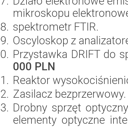
Działo elektronowe emi
mikroskopu elektronow
spektrometr FTIR.
Oscyloskop z analizato
Przystawka DRIFT do s
000 PLN
Reaktor wysokociśnien
Zasilacz bezprzerwowy
Drobny sprzęt optyczny 
elementy optyczne inte