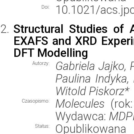
10.1021/acs.jp
Doi:
Structural Studies of
EXAFS and XRD Experi
DFT Modelling
Gabriela Jajko,
Autorzy:
Paulina Indyka,
Witold Piskorz*
Molecules
(rok:
Czasopismo:
Wydawca:
MDP
Opublikowana
Status: