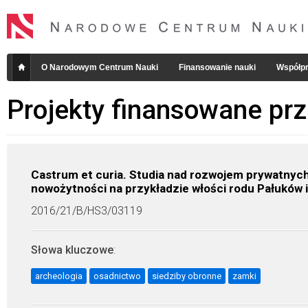
O Narodowym Centrum Nauki
Finansowanie nauki
Współpr
Projekty finansowane pr
Castrum et curia. Studia nad rozwojem prywatnych
nowożytności na przykładzie włości rodu Pałuków i
2016/21/B/HS3/03119
Słowa kluczowe
:
archeologia
osadnictwo
siedziby obronne
zamki