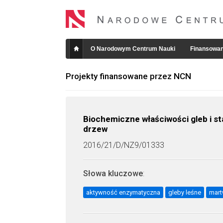
O Narodowym Centrum Nauki
Finansowan
Projekty finansowane przez NCN
Biochemiczne właściwości gleb i st
drzew
2016/21/D/NZ9/01333
Słowa kluczowe
:
aktywność enzymatyczna
gleby leśne
mart