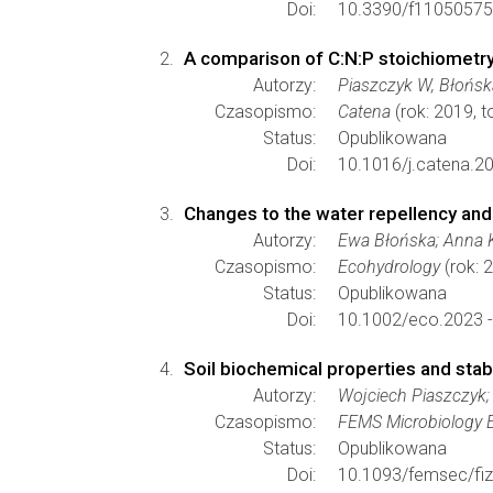
Doi:
10.3390/f11050575
A comparison of C:N:P stoichiometr
Autorzy:
Piaszczyk W, Błońska
Czasopismo:
Catena
(rok: 2019, 
Status:
Opublikowana
Doi:
10.1016/j.catena.2
Changes to the water repellency and
Autorzy:
Ewa Błońska; Anna K
Czasopismo:
Ecohydrology
(rok: 
Status:
Opublikowana
Doi:
10.1002/eco.2023 
Soil biochemical properties and stabi
Autorzy:
Wojciech Piaszczyk;
Czasopismo:
FEMS Microbiology 
Status:
Opublikowana
Doi:
10.1093/femsec/fi