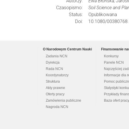
Autorzy:
Ewa Błońska; Jarosł
Czasopismo:
Soil Science and Plan
Status:
Opublikowana
Doi:
10.1080/00380768.
O Narodowym Centrum Nauki
Finansowanie na
Zadania NCN
Konkursy
Dyrekcja
Panele NCN
Rada NCN
Najczęściej za
Koordynatorzy
Informacje dla r
Struktura
Pomoc publicz
Akty prawne
Statystyki konk
Oferty pracy
Przykłady fina
Zamówienia publiczne
Baza ofert prac
Nagroda NCN