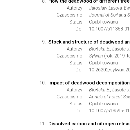
How the deadwood of different tree 
Autorzy:
Jarosław Lasota; Ew
Czasopismo:
Journal of Soil and
Status:
Opublikowana
Doi:
10.1007/s11368-01
Stock and structure of deadwood and
Autorzy:
Błońska E., Lasota J
Czasopismo:
Sylwan
(rok: 2019, 
Status:
Opublikowana
Doi:
10.26202/sylwan.2
Impact of deadwood decomposition on
Autorzy:
Błońska E., Lasota J.,
Czasopismo:
Annals of Forest Sc
Status:
Opublikowana
Doi:
10.1007/s13595-01
Dissolved carbon and nitrogen relea