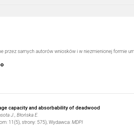
ne przez samych autorów wniosków i w niezmienionej formie u
go
orage capacity and absorbability of deadwood
sota J., Błońska E.
tom: 11(5), strony: 575), Wydawca:
MDPI