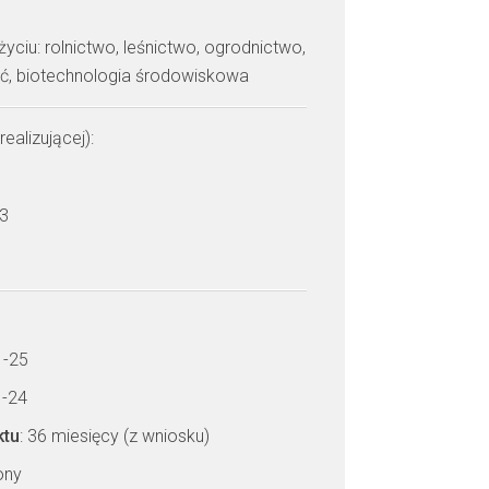
yciu: rolnictwo, leśnictwo, ogrodnictwo,
ść, biotechnologia środowiskowa
realizującej):
 3
1-25
1-24
ktu
: 36 miesięcy (z wniosku)
zony