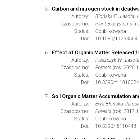
Carbon and nitrogen stock in deadwo
Autorzy:
Błońska E., Lasota J
Czasopismo:
Plant Biosystems
(r
Status:
Opublikowana
Doi:
10.1080/11263504.
Effect of Organic Matter Released f
Autorzy:
Piaszczyk W., Lasota
Czasopismo:
Forests
(rok: 2020, 
Status:
Opublikowana
Doi:
10.3390/f11010024
Soil Organic Matter Accumulation and
Autorzy:
Ewa Błońska; Jaros
Czasopismo:
Forests
(rok: 2017, 
Status:
Opublikowana
Doi:
10.3390/f8110448 