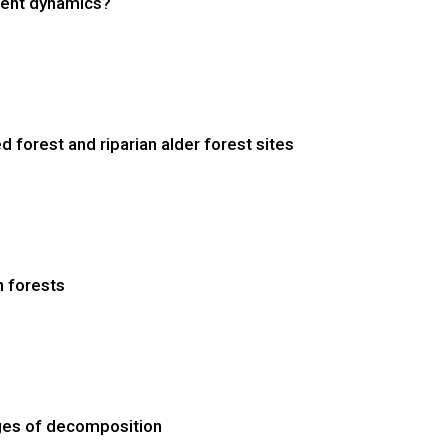
ient dynamics?
forest and riparian alder forest sites
h forests
ages of decomposition