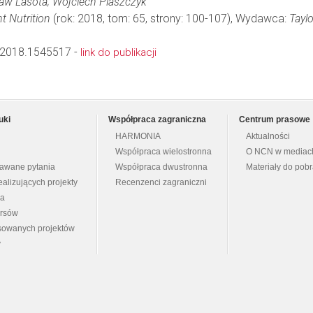
aw Lasota; Wojciech Piaszczyk
t Nutrition
(rok: 2018, tom: 65, strony: 100-107), Wydawca:
Tayl
2018.1545517 -
link do publikacji
uki
Współpraca zagraniczna
Centrum prasowe
HARMONIA
Aktualności
Współpraca wielostronna
O NCN w mediac
dawane pytania
Współpraca dwustronna
Materiały do pob
ealizujących projekty
Recenzenci zagraniczni
na
ursów
nsowanych projektów
y