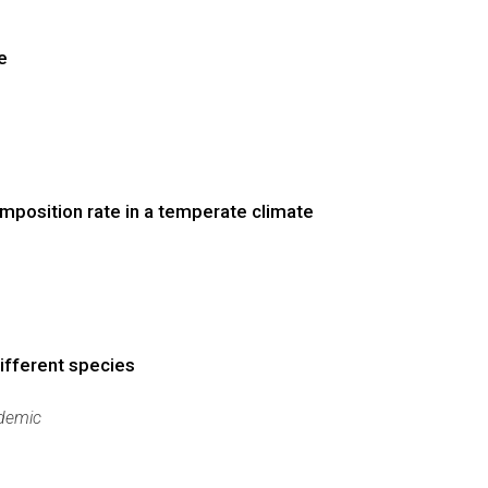
e
position rate in a temperate climate
different species
demic