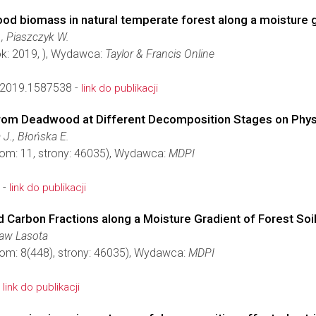
od biomass in natural temperate forest along a moisture g
., Piaszczyk W.
ok: 2019, ), Wydawca:
Taylor & Francis Online
2019.1587538 -
link do publikacji
rom Deadwood at Different Decomposition Stages on Physic
 J., Błońska E.
tom: 11, strony: 46035), Wydawca:
MDPI
 -
link do publikacji
 Carbon Fractions along a Moisture Gradient of Forest Soi
ław Lasota
tom: 8(448), strony: 46035), Wydawca:
MDPI
-
link do publikacji