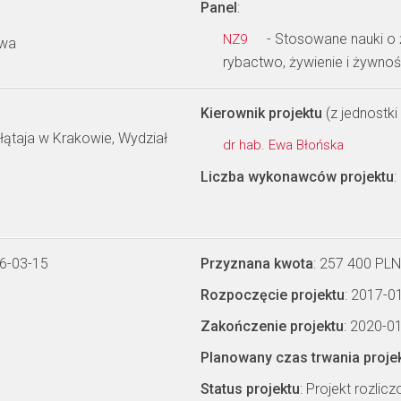
Panel
:
- Stosowane nauki o ż
NZ9
twa
rybactwo, żywienie i żywno
Kierownik projektu
(z jednostki 
łątaja w Krakowie, Wydział
dr hab. Ewa Błońska
Liczba wykonawców projektu
:
6-03-15
Przyznana kwota
: 257 400 PLN
Rozpoczęcie projektu
: 2017-0
Zakończenie projektu
: 2020-0
Planowany czas trwania proje
Status projektu
: Projekt rozlic