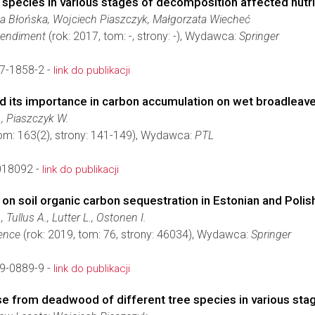
species in various stages of decomposition affected nutr
a Błońska, Wojciech Piaszczyk, Małgorzata Wiecheć
 Sendiment
(rok: 2017, tom: -, strony: -), Wydawca:
Springer
7-1858-2 -
link do publikacji
 its importance in carbon accumulation on wet broadleaved 
., Piaszczyk W.
tom: 163(2), strony: 141-149), Wydawca:
PTL
018092 -
link do publikacji
 soil organic carbon sequestration in Estonian and Polis
 Tullus A., Lutter L., Ostonen I.
ience
(rok: 2019, tom: 76, strony: 46034), Wydawca:
Springer
9-0889-9 -
link do publikacji
se from deadwood of different tree species in various st