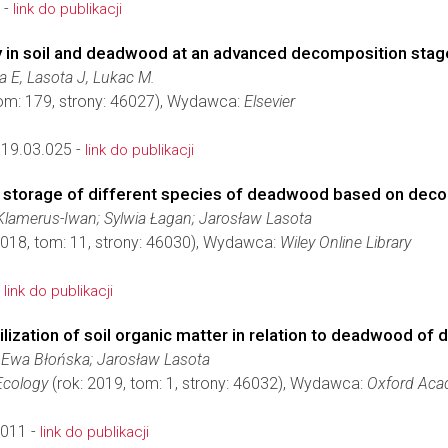
 -
link do publikacji
y in soil and deadwood at an advanced decomposition stag
 E, Lasota J, Lukac M.
tom: 179, strony: 46027), Wydawca:
Elsevier
019.03.025 -
link do publikacji
 storage of different species of deadwood based on decom
lamerus-Iwan; Sylwia Łagan; Jarosław Lasota
2018, tom: 11, strony: 46030), Wydawca:
Wiley Online Library
-
link do publikacji
lization of soil organic matter in relation to deadwood of 
 Ewa Błońska; Jarosław Lasota
Ecology
(rok: 2019, tom: 1, strony: 46032), Wydawca:
Oxford Aca
z011 -
link do publikacji