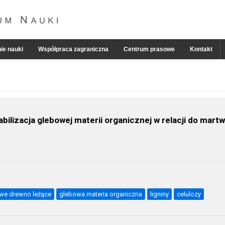
ie nauki
Współpraca zagraniczna
Centrum prasowe
Kontakt
abilizacja glebowej materii organicznej w relacji do ma
we drewno leżące
glebowa materia organiczna
ligniny
celulozy