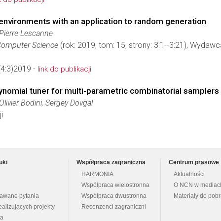
environments with an application to random generation
Pierre Lescanne
Computer Science
(rok: 2019, tom: 15, strony: 3:1--3:21), Wydawc
4:3)2019 -
link do publikacji
ynomial tuner for multi-parametric combinatorial samplers
livier Bodini, Sergey Dovgal
i
uki
Współpraca zagraniczna
Centrum prasowe
HARMONIA
Aktualności
Współpraca wielostronna
O NCN w mediac
dawane pytania
Współpraca dwustronna
Materiały do pob
ealizujących projekty
Recenzenci zagraniczni
na