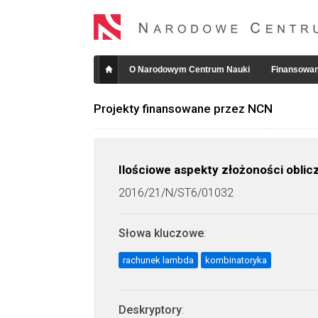
O Narodowym Centrum Nauki
Finansowan
Projekty finansowane przez NCN
Ilościowe aspekty złożoności obli
2016/21/N/ST6/01032
Słowa kluczowe
:
rachunek lambda
kombinatoryka
Deskryptory
: