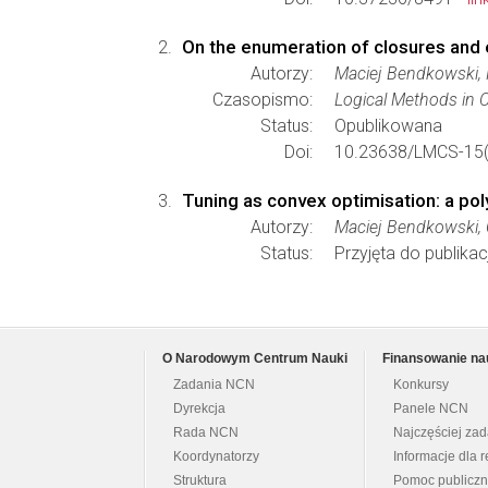
On the enumeration of closures and 
Autorzy:
Maciej Bendkowski, 
Czasopismo:
Logical Methods in 
Status:
Opublikowana
Doi:
10.23638/LMCS-15(
Tuning as convex optimisation: a pol
Autorzy:
Maciej Bendkowski, O
Status:
Przyjęta do publikacj
O Narodowym Centrum Nauki
Finansowanie na
Zadania NCN
Konkursy
Dyrekcja
Panele NCN
Rada NCN
Najczęściej za
Koordynatorzy
Informacje dla r
Struktura
Pomoc publicz