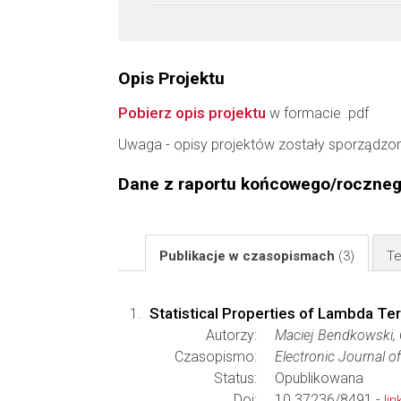
Opis Projektu
Pobierz opis projektu
w formacie .pdf
Uwaga - opisy projektów zostały sporządzo
Dane z raportu końcowego/roczne
Publikacje w czasopismach
(3)
Te
Statistical Properties of Lambda Te
Autorzy:
Maciej Bendkowski, O
Czasopismo:
Electronic Journal o
Status:
Opublikowana
Doi:
10.37236/8491 -
lin