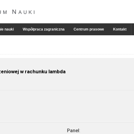
ie nauki
Współpraca zagraniczna
Centrum prasowe
Kontakt
czeniowej w rachunku lambda
Panel
: