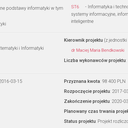
- Informatyka i techn
ST6
zne podstawy informatyki w tym
systemy informacyjne, info
inteligentne
yki
Kierownik projektu
(z jednostki 
tematyki i Informatyki
dr Maciej Maria Bendkowski
Liczba wykonawców projektu
:
 2016-03-15
Przyznana kwota
: 98 400 PLN
Rozpoczęcie projektu
: 2017-0
Zakończenie projektu
: 2020-0
Planowany czas trwania proje
Status projektu
: Projekt rozlic