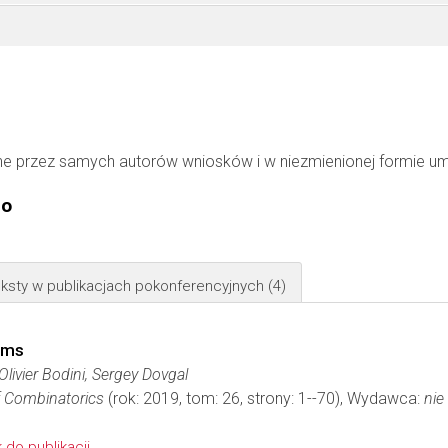
ne przez samych autorów wniosków i w niezmienionej formie u
go
ksty w publikacjach pokonferencyjnych
(4)
rms
livier Bodini, Sergey Dovgal
f Combinatorics
(rok: 2019, tom: 26, strony: 1--70), Wydawca:
nie
k do publikacji