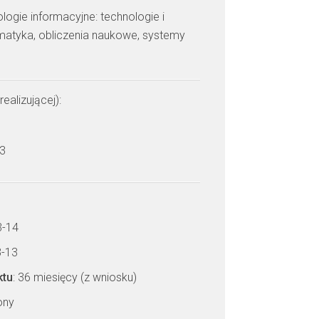
ologie informacyjne: technologie i
rmatyka, obliczenia naukowe, systemy
realizującej):
 3
3-14
3-13
ktu
: 36 miesięcy (z wniosku)
zony