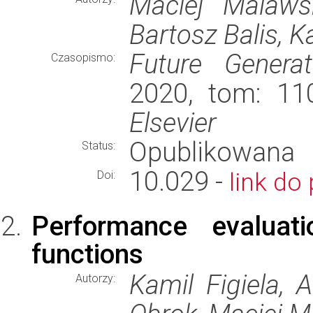
Maciej Malaws
Bartosz Balis, K
Future Genera
Czasopismo:
2020, tom: 110
Elsevier
Opublikowana
Status:
10.029 -
link do 
Doi:
Performance evaluat
functions
Kamil Figiela,
Autorzy: