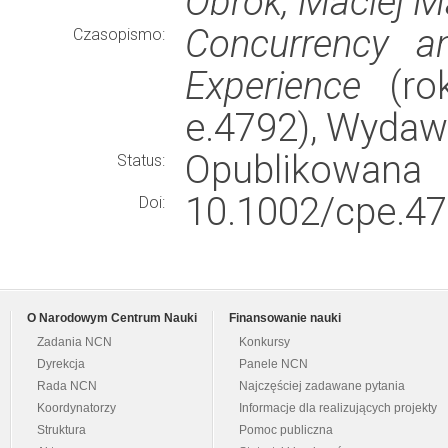
Obrok, Maciej M
Concurrency a
Czasopismo:
Experience
(rok
e.4792), Wyda
Opublikowana
Status:
10.1002/cpe.47
Doi:
O Narodowym Centrum Nauki
Finansowanie nauki
Zadania NCN
Konkursy
Dyrekcja
Panele NCN
Rada NCN
Najczęściej zadawane pytania
Koordynatorzy
Informacje dla realizujących projekty
Struktura
Pomoc publiczna