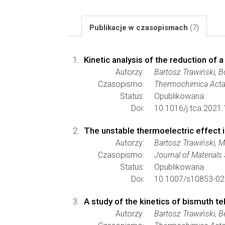
Publikacje w czasopismach
(7)
Kinetic analysis of the reduction of
Autorzy:
Bartosz Trawiński, 
Czasopismo:
Thermochimica Act
Status:
Opublikowana
Doi:
10.1016/j.tca.2021
The unstable thermoelectric effect i
Autorzy:
Bartosz Trawiński, 
Czasopismo:
Journal of Materials
Status:
Opublikowana
Doi:
10.1007/s10853-02
A study of the kinetics of bismuth t
Autorzy:
Bartosz Trawiński, 