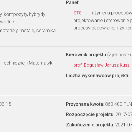
Panel
:
- Inżynieria procesów
ST8
py, kompozyty, hybrydy
projektowanie i sterowanie p
ewodniki
procesy budowlane, inżynie
materiały, metale, ceramika,
Kierownik projektu
(z jednostki 
i Technicznej i Matematyki
prof. Bogusław Janusz Kusz
Liczba wykonawców projektu
:
03-15
Przyznana kwota
: 860 400 PLN
Rozpoczęcie projektu
: 2017-0
Zakończenie projektu
: 2021-0