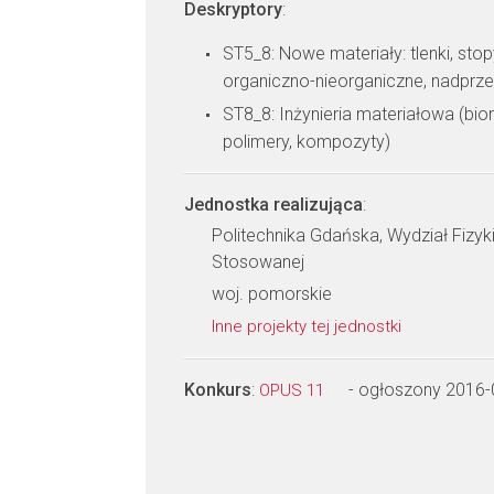
Deskryptory
:
ST5_8: Nowe materiały: tlenki, sto
organiczno-nieorganiczne, nadprz
ST8_8: Inżynieria materiałowa (bio
polimery, kompozyty)
Jednostka realizująca
:
Politechnika Gdańska, Wydział Fizyk
Stosowanej
woj. pomorskie
Inne projekty tej jednostki
Konkurs
:
- ogłoszony 2016-
OPUS 11