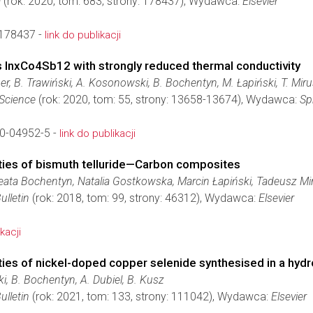
a
(rok: 2020, tom: 683, strony: 178437), Wydawca:
Elsevier
.178437 -
link do publikacji
s InxCo4Sb12 with strongly reduced thermal conductivity
, B. Trawiński, A. Kosonowski, B. Bochentyn, M. Łapiński, T. Mir
 Science
(rok: 2020, tom: 55, strony: 13658-13674), Wydawca:
Sp
0-04952-5 -
link do publikacji
ties of bismuth telluride—Carbon composites
Beata Bochentyn, Natalia Gostkowska, Marcin Łapiński, Tadeusz 
ulletin
(rok: 2018, tom: 99, strony: 46312), Wydawca:
Elsevier
kacji
ties of nickel-doped copper selenide synthesised in a hy
i, B. Bochentyn, A. Dubiel, B. Kusz
ulletin
(rok: 2021, tom: 133, strony: 111042), Wydawca:
Elsevier