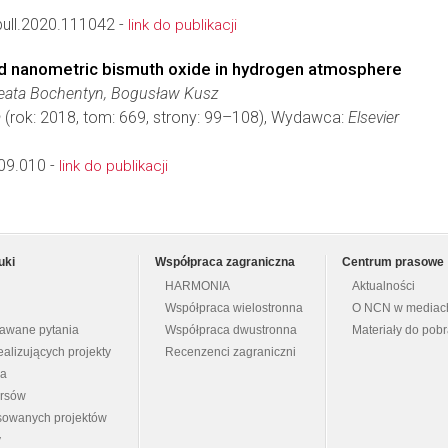
bull.2020.111042 -
link do publikacji
and nanometric bismuth oxide in hydrogen atmosphere
Beata Bochentyn, Bogusław Kusz
a
(rok: 2018, tom: 669, strony: 99–108), Wydawca:
Elsevier
09.010 -
link do publikacji
uki
Współpraca zagraniczna
Centrum prasowe
HARMONIA
Aktualności
Współpraca wielostronna
O NCN w mediac
dawane pytania
Współpraca dwustronna
Materiały do pob
ealizujących projekty
Recenzenci zagraniczni
na
ursów
nsowanych projektów
y