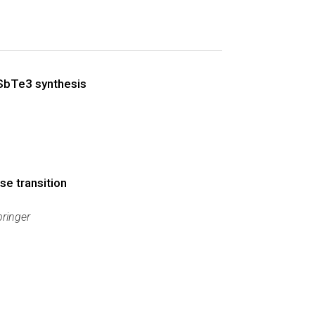
BiSbTe3 synthesis
se transition
pringer