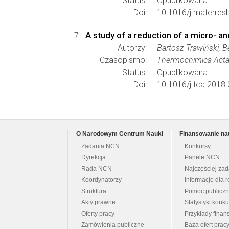
Status:
Opublikowana
Doi:
10.1016/j.materres
A study of a reduction of a micro- 
Autorzy:
Bartosz Trawiński, 
Czasopismo:
Thermochimica Act
Status:
Opublikowana
Doi:
10.1016/j.tca.2018.
O Narodowym Centrum Nauki
Finansowanie na
Zadania NCN
Konkursy
Dyrekcja
Panele NCN
Rada NCN
Najczęściej za
Koordynatorzy
Informacje dla r
Struktura
Pomoc publicz
Akty prawne
Statystyki konk
Oferty pracy
Przykłady fina
Zamówienia publiczne
Baza ofert prac