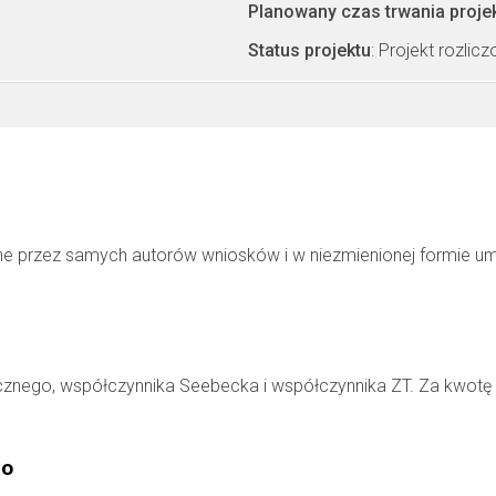
Planowany czas trwania proje
Status projektu
: Projekt rozlic
ne przez samych autorów wniosków i w niezmienionej formie u
cznego, współczynnika Seebecka i współczynnika ZT. Za kwotę
go