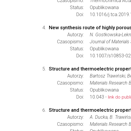
Czasopismo:
Thermochimica Act
Status:
Opublikowana
Doi:
10.1016/j.tca.2019
New synthesis route of highly porou
Autorzy:
N. Gostkowska-Lekner
Czasopismo:
Journal of Materials
Status:
Opublikowana
Doi:
10.1007/s10853-02
Structure and thermoelectric proper
Autorzy:
Bartosz Trawiński, 
Czasopismo:
Materials Research B
Status:
Opublikowana
Doi:
10.043 -
link do publi
Structure and thermoelectric proper
Autorzy:
A. Ducka, B. Trawińsk
Czasopismo:
Materials Research B