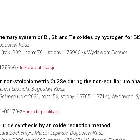
 a ternary system of Bi, Sb and Te oxides by hydrogen for 
Bogusław Kusz
a
(rok: 2021, tom: 701, strony: 178966 -), Wydawca:
Elsevier
.178966 -
link do publikacji
n non-stoichiometric Cu2Se during the non-equilibrium pha
Marcin Łapiński, Bogusław Kusz
 Science
(rok: 2021, tom: 56, strony: 13705–13714), Wydawca:
S
1-06170-z -
link do publikacji
elluride synthesis by an oxide reduction method
Beata Bochentyn, Marcin Łapiński, Bogusław Kusz