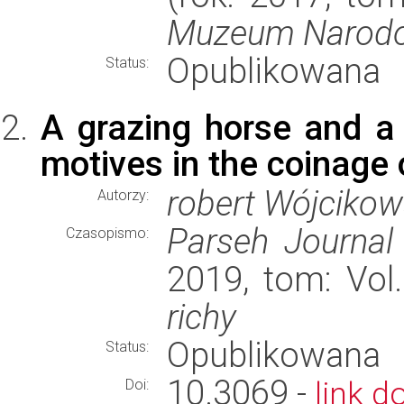
Muzeum Narodo
Opublikowana
Status:
A grazing horse and a
motives in the coinage 
robert Wójcikow
Autorzy:
Parseh Journal 
Czasopismo:
2019, tom: Vol.
richy
Opublikowana
Status:
10.3069 -
link d
Doi: