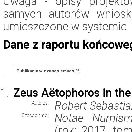
Uwaga - opisy projektó
samych autorów wniosk
umieszczone w systemie.
Dane z raportu końcowe
Publikacje w czasopismach
(6)
Zeus Aëtophoros in the
Robert Sebastia
Autorzy:
Notae Numisma
Czasopismo:
(rok: 2017, tom