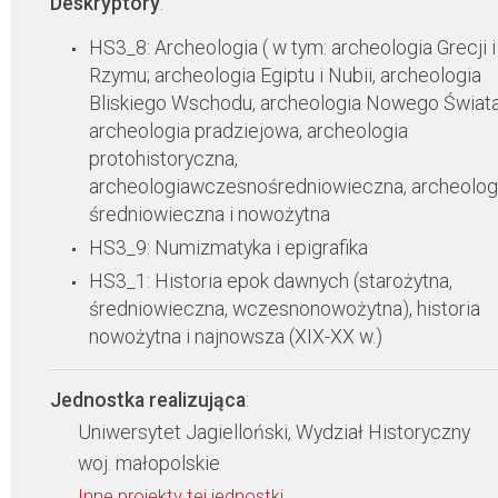
Deskryptory
:
HS3_8: Archeologia ( w tym: archeologia Grecji i
Rzymu; archeologia Egiptu i Nubii, archeologia
Bliskiego Wschodu, archeologia Nowego Świata
archeologia pradziejowa, archeologia
protohistoryczna,
archeologiawczesnośredniowieczna, archeolog
średniowieczna i nowożytna
HS3_9: Numizmatyka i epigrafika
HS3_1: Historia epok dawnych (starożytna,
średniowieczna, wczesnonowożytna), historia
nowożytna i najnowsza (XIX-XX w.)
Jednostka realizująca
:
Uniwersytet Jagielloński, Wydział Historyczny
woj. małopolskie
Inne projekty tej jednostki