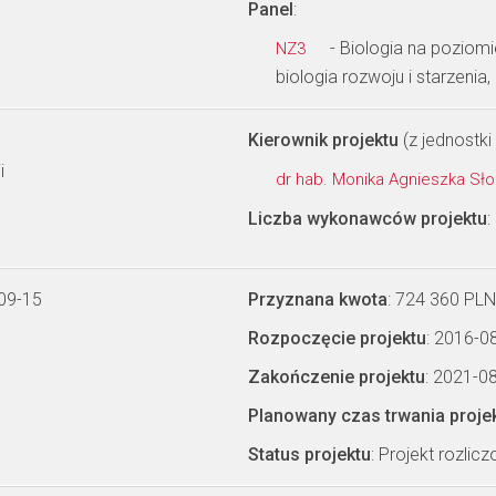
Panel
:
- Biologia na poziom
NZ3
biologia rozwoju i starzenia,
Kierownik projektu
(z jednostki 
i
dr hab. Monika Agnieszka S
Liczba wykonawców projektu
:
09-15
Przyznana kwota
: 724 360 PLN
Rozpoczęcie projektu
: 2016-0
Zakończenie projektu
: 2021-0
Planowany czas trwania proje
Status projektu
: Projekt rozlic