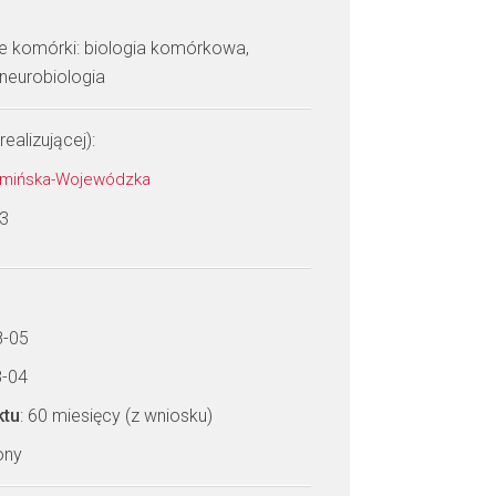
ie komórki: biologia komórkowa,
 neurobiologia
realizującej):
łomińska-Wojewódzka
 3
8-05
8-04
ktu
: 60 miesięcy (z wniosku)
zony