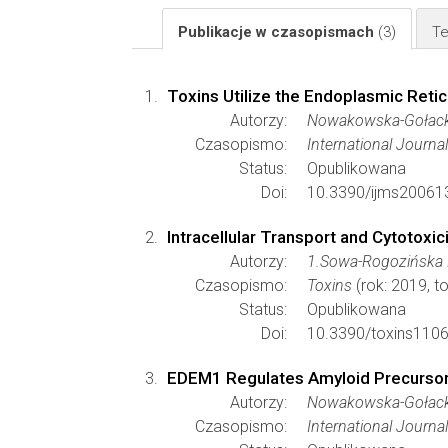
Publikacje w czasopismach
(3)
Te
Toxins Utilize the Endoplasmic Reti
Autorzy:
Nowakowska-Gołack
Czasopismo:
International Journa
Status:
Opublikowana
Doi:
10.3390/ijms20061
Intracellular Transport and Cytotoxici
Autorzy:
1.Sowa-Rogozińska 
Czasopismo:
Toxins
(rok: 2019, t
Status:
Opublikowana
Doi:
10.3390/toxins110
EDEM1 Regulates Amyloid Precursor
Autorzy:
Nowakowska-Gołacka,
Czasopismo:
International Journa