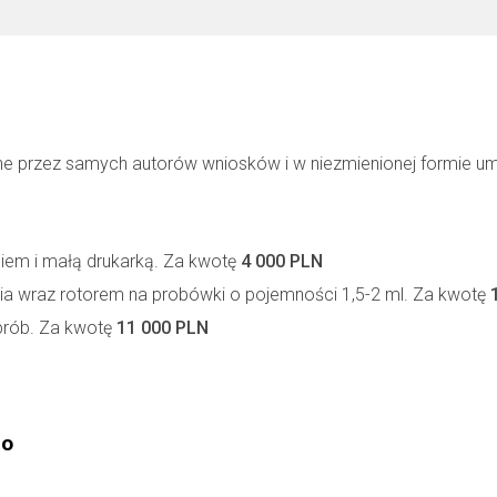
ne przez samych autorów wniosków i w niezmienionej formie u
em i małą drukarką. Za kwotę
4 000 PLN
ia wraz rotorem na probówki o pojemności 1,5-2 ml. Za kwotę
 prób. Za kwotę
11 000 PLN
go