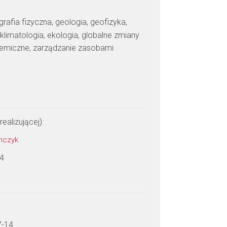
grafia fizyczna, geologia, geofizyka,
klimatologia, ekologia, globalne zmiany
hemiczne, zarządzanie zasobami
realizującej):
omczyk
 4
7-14