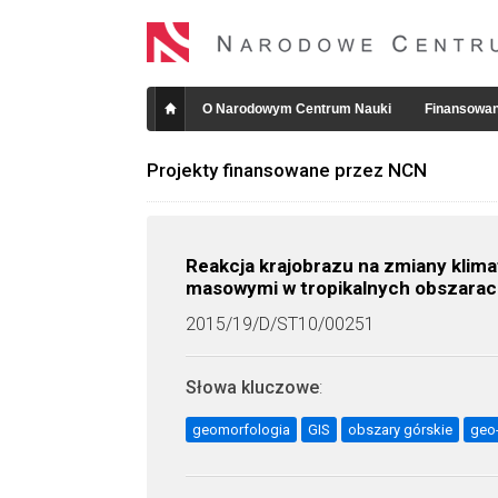
O Narodowym Centrum Nauki
Finansowan
Projekty finansowane przez NCN
Reakcja krajobrazu na zmiany klima
masowymi w tropikalnych obszarac
2015/19/D/ST10/00251
Słowa kluczowe
:
geomorfologia
GIS
obszary górskie
geo