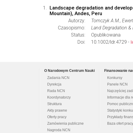
Landscape degradation and developmen
Mountain), Andes, Peru
Autorzy:
Tomczyk A.M., Ewer
Czasopismo:
Land Degradation &
Status:
Opublikowana
Doi:
10.1002/ldr.4729 -
l
O Narodowym Centrum Nauki
Finansowanie na
Zadania NCN
Konkursy
Dyrekcja
Panele NCN
Rada NCN
Najczęściej za
Koordynatorzy
Informacje dla r
Struktura
Pomoc publicz
Akty prawne
Statystyki konk
Oferty pracy
Przykłady fina
Zamówienia publiczne
Baza ofert prac
Nagroda NCN