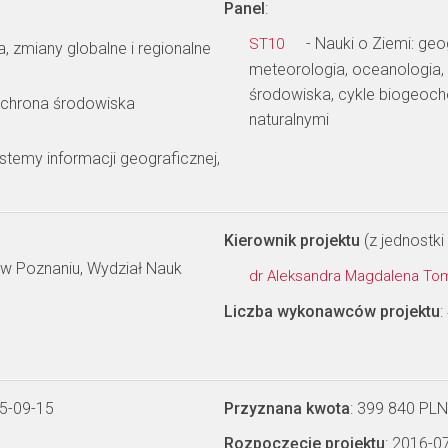
Panel
:
- Nauki o Ziemi: geo
ST10
, zmiany globalne i regionalne
meteorologia, oceanologia, 
środowiska, cykle biogeoc
ochrona środowiska
naturalnymi
stemy informacji geograficznej,
Kierownik projektu
(z jednostki 
 w Poznaniu, Wydział Nauk
dr Aleksandra Magdalena T
Liczba wykonawców projektu
:
5-09-15
Przyznana kwota
: 399 840 PLN
Rozpoczęcie projektu
: 2016-0