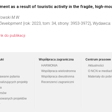
t as a result of touristic activity in the fragile, high-m
towski M.W.
 Development
(rok: 2023, tom: 34, strony: 3953-3972), Wydawca:
ink do publikacji
uki
Współpraca zagraniczna
Centrum prasowe
HARMONIA
Aktualności
Współpraca wielostronna
O NCN w mediac
dawane pytania
Współpraca dwustronna
Materiały do pob
ealizujących projekty
Recenzenci zagraniczni
na
ursów
nsowanych projektów
y