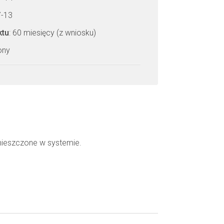
7-13
ktu
: 60 miesięcy (z wniosku)
zony
mieszczone w systemie.