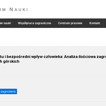
ie nauki
Współpraca zagraniczna
Centrum prasowe
Kontakt
tu i bezpośredni wpływ człowieka: Analiza ilościowa za
h górskich
-zagrożenia