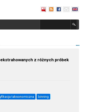
yekstrahowanych z różnych próbek
yfikacja taksonomiczna
binning