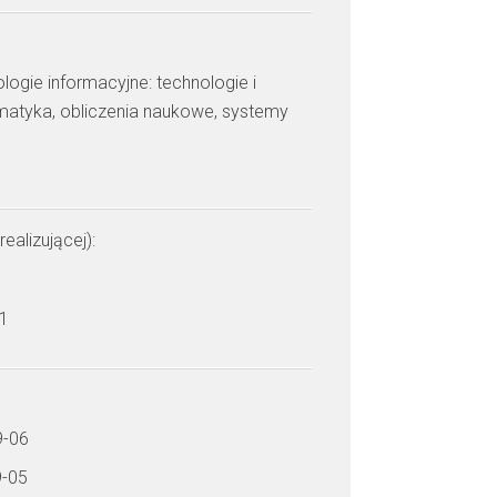
ologie informacyjne: technologie i
rmatyka, obliczenia naukowe, systemy
realizującej):
 1
9-06
9-05