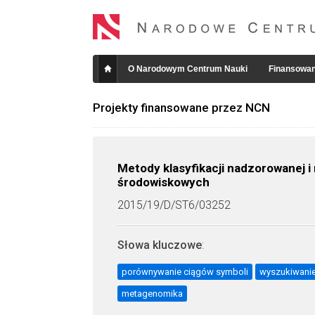
O Narodowym Centrum Nauki
Finansowan
Projekty finansowane przez NCN
Metody klasyfikacji nadzorowane
środowiskowych
2015/19/D/ST6/03252
Słowa kluczowe
:
porównywanie ciągów symboli
wyszukiwanie
metagenomika