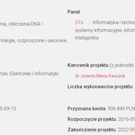
Panel
:
- Informatyka i techn
ST6
nia, obliczenia DNA i
systemy informacyjne, info
inteligentne
oległe, rozproszone i sieciowe,
Kierownik projektu
(z jednostki 
ki, Elektroniki i Informatyki
dr Jolanta Maria Kawulok
Liczba wykonawców projektu
:
5-09-15
Przyznana kwota
: 306 840 PLN
Rozpoczęcie projektu
: 2016-0
Zakończenie projektu
: 2022-0