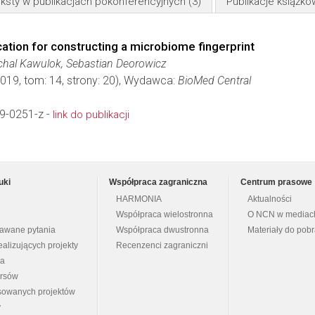
ksty w publikacjach pokonferencyjnych
(3)
Publikacje książk
tion for constructing a microbiome fingerprint
chal Kawulok, Sebastian Deorowicz
2019, tom: 14, strony: 20), Wydawca:
BioMed Central
9-0251-z -
link do publikacji
uki
Współpraca zagraniczna
Centrum prasowe
HARMONIA
Aktualności
Współpraca wielostronna
O NCN w mediac
dawane pytania
Współpraca dwustronna
Materiały do pob
ealizujących projekty
Recenzenci zagraniczni
na
ursów
nsowanych projektów
y