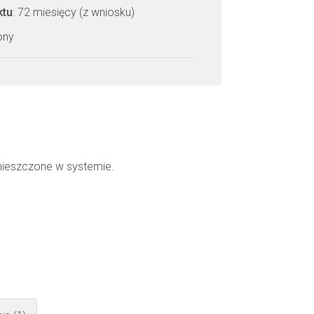
ktu
: 72 miesięcy (z wniosku)
zony
mieszczone w systemie.