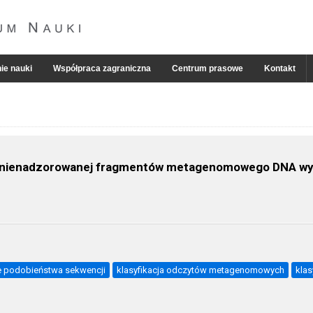
ie nauki
Współpraca zagraniczna
Centrum prasowe
Kontakt
j i nienadzorowanej fragmentów metagenomowego DNA w
 podobieństwa sekwencji
klasyfikacja odczytów metagenomowych
klas