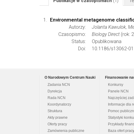
Publikacje w czasopismach
(1)
Te
Environmental metagenome classifica
Autorzy:
Jolanta Kawulok, Mi
Czasopismo:
Biology Direct
(rok: 
Status:
Opublikowana
Doi:
10.1186/s13062-01
O Narodowym Centrum Nauki
Finansowanie na
Zadania NCN
Konkursy
Dyrekcja
Panele NCN
Rada NCN
Najczęściej za
Koordynatorzy
Informacje dla r
Struktura
Pomoc publicz
Akty prawne
Statystyki konk
Oferty pracy
Przykłady fina
Zamówienia publiczne
Baza ofert prac