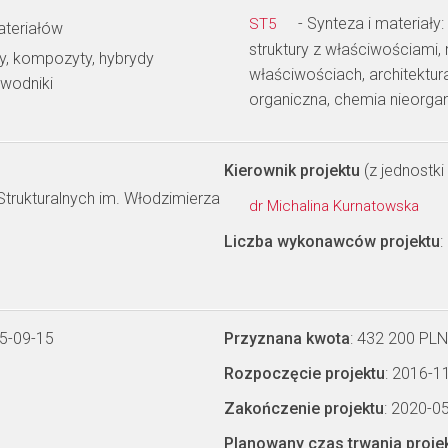
- Synteza i materiały
ST5
ateriałów
struktury z właściwościami
py, kompozyty, hybrydy
właściwościach, architektu
ewodniki
organiczna, chemia nieorga
Kierownik projektu
(z jednostki 
Strukturalnych im. Włodzimierza
dr Michalina Kurnatowska
Liczba wykonawców projektu
:
5-09-15
Przyznana kwota
: 432 200 PLN
Rozpoczęcie projektu
: 2016-1
Zakończenie projektu
: 2020-0
Planowany czas trwania proje