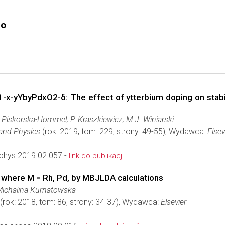
go
x-yYbyPdxO2-δ: The effect of ytterbium doping on stabil
 Piskorska-Hommel, P. Kraszkiewicz, M.J. Winiarski
 and Physics
(rok: 2019, tom: 229, strony: 49-55), Wydawca:
Elsev
phys.2019.02.057 -
link do publikacji
 where M = Rh, Pd, by MBJLDA calculations
 Michalina Kurnatowska
(rok: 2018, tom: 86, strony: 34-37), Wydawca:
Elsevier