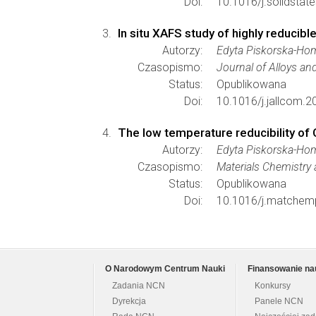
Doi:
10.1016/j.solidstat
In situ XAFS study of highly reducibl
Autorzy:
Edyta Piskorska-Hom
Czasopismo:
Journal of Alloys 
Status:
Opublikowana
Doi:
10.1016/j.jallcom.
The low temperature reducibility of
Autorzy:
Edyta Piskorska-Hom
Czasopismo:
Materials Chemistry
Status:
Opublikowana
Doi:
10.1016/j.matchem
O Narodowym Centrum Nauki
Finansowanie na
Zadania NCN
Konkursy
Dyrekcja
Panele NCN