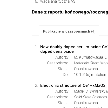
waga analityczna AS.
Dane z raportu końcowego/roczne
Publikacje w czasopismach
(4)
New doubly doped cerium oxide Ce1-
doped ceria oxide
Autorzy:
M. Kurnatowskaa, E.
Czasopismo:
Materials Chemistry
Status:
Opublikowana
Doi:
10.1016/j.matchem
Electronic structure of Ce1−xMxO2 ,
Autorzy:
Maciej J. Winiarski,
Czasopismo:
Solid State Sciences
Status:
Opublikowana