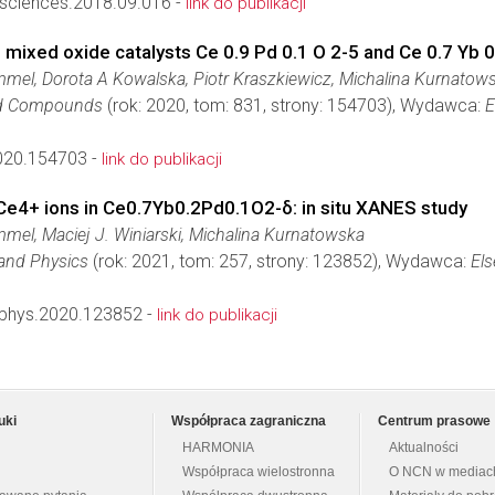
esciences.2018.09.016 -
link do publikacji
e mixed oxide catalysts Ce 0.9 Pd 0.1 O 2-5 and Ce 0.7 Yb 0
mel, Dorota A Kowalska, Piotr Kraszkiewicz, Michalina Kurnatow
and Compounds
(rok: 2020, tom: 831, strony: 154703), Wydawca:
E
2020.154703 -
link do publikacji
 Ce4+ ions in Ce0.7Yb0.2Pd0.1O2-δ: in situ XANES study
mel, Maciej J. Winiarski, Michalina Kurnatowska
 and Physics
(rok: 2021, tom: 257, strony: 123852), Wydawca:
Els
phys.2020.123852 -
link do publikacji
uki
Współpraca zagraniczna
Centrum prasowe
HARMONIA
Aktualności
Współpraca wielostronna
O NCN w mediac