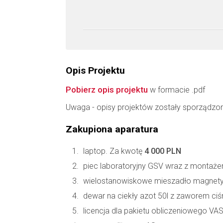
Opis Projektu
Pobierz opis projektu
w formacie .pdf
Uwaga - opisy projektów zostały sporządzo
Zakupiona aparatura
laptop. Za kwotę
4 000 PLN
piec laboratoryjny GSV wraz z montaże
wielostanowiskowe mieszadło magnetyc
dewar na ciekły azot 50l z zaworem ci
licencja dla pakietu obliczeniowego VA