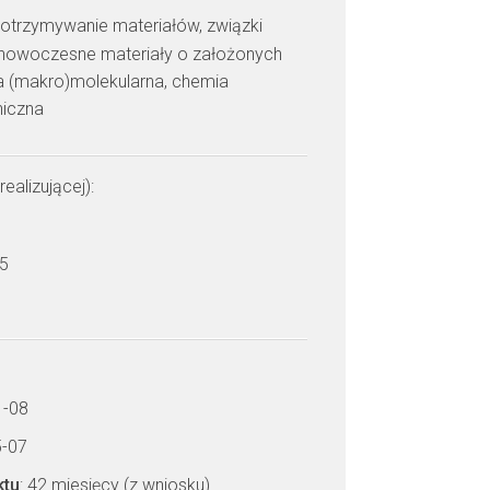
: otrzymywanie materiałów, związki
, nowoczesne materiały o założonych
ra (makro)molekularna, chemia
niczna
realizującej):
 5
1-08
5-07
ktu
: 42 miesięcy (z wniosku)