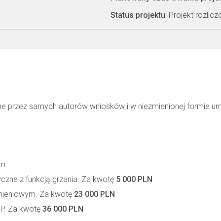
Status projektu
: Projekt rozlic
ne przez samych autorów wniosków i w niezmienionej formie u
m.
zne z funkcją grzania. Za kwotę
5 000 PLN
śnieniowym. Za kwotę
23 000 PLN
SP. Za kwotę
36 000 PLN