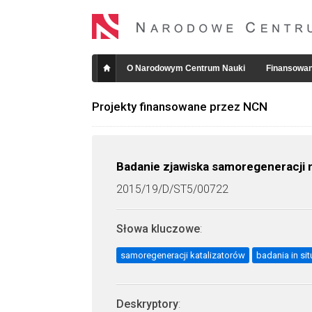
O Narodowym Centrum Nauki
Finansowan
Projekty finansowane przez NCN
Badanie zjawiska samoregeneracji n
2015/19/D/ST5/00722
Słowa kluczowe
:
samoregeneracji katalizatorów
badania in si
Deskryptory
: