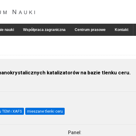
ie nauki
Współpraca zagraniczna
Centrum prasowe
Kontakt
anokrystalicznych katalizatorów na bazie tlenku ceru.
tu TEM i XAFS
mieszane tlenki ceru
Panel
: