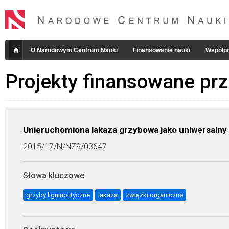
O Narodowym Centrum Nauki
Finansowanie nauki
Współpr
Projekty finansowane pr
Unieruchomiona lakaza grzybowa jako uniwersalny
2015/17/N/NZ9/03647
Słowa kluczowe
:
grzyby ligninolityczne
lakaza
związki organiczne