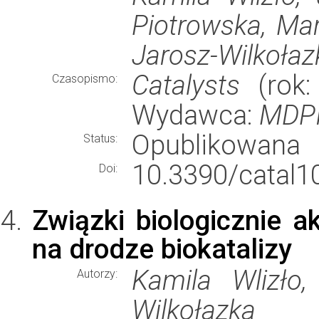
Piotrowska, Ma
Jarosz-Wilkołaz
Catalysts
(rok:
Czasopismo:
Wydawca:
MDP
Opublikowana
Status:
10.3390/catal1
Doi:
Związki biologicznie 
na drodze biokatalizy
Kamila Wlizło,
Autorzy:
Wilkołazka