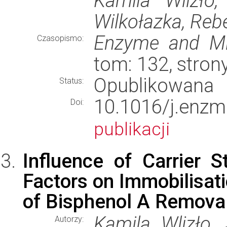
Kamila Wlizło,
Wilkołazka, Rebe
Enzyme and Mic
Czasopismo:
tom: 132, stro
Opublikowana
Status:
10.1016/j.enz
Doi:
publikacji
Influence of Carrier 
Factors on Immobilisat
of Bisphenol A Remova
Kamila Wlizło, 
Autorzy: