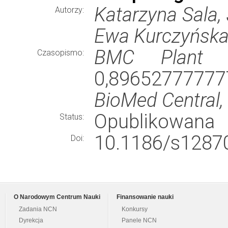
Katarzyna Sala,
Autorzy:
Ewa Kurczyńsk
BMC Plant B
Czasopismo:
0,896527777777
BioMed Central,
Opublikowana
Status:
10.1186/s12870
Doi:
O Narodowym Centrum Nauki
Finansowanie nauki
Zadania NCN
Konkursy
Dyrekcja
Panele NCN