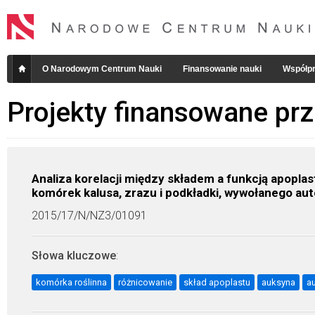
O Narodowym Centrum Nauki
Finansowanie nauki
Współpr
Projekty finansowane pr
Analiza korelacji między składem a funkcją apopl
komórek kalusa, zrazu i podkładki, wywołanego au
2015/17/N/NZ3/01091
Słowa kluczowe
:
komórka roślinna
różnicowanie
skład apoplastu
auksyna
a