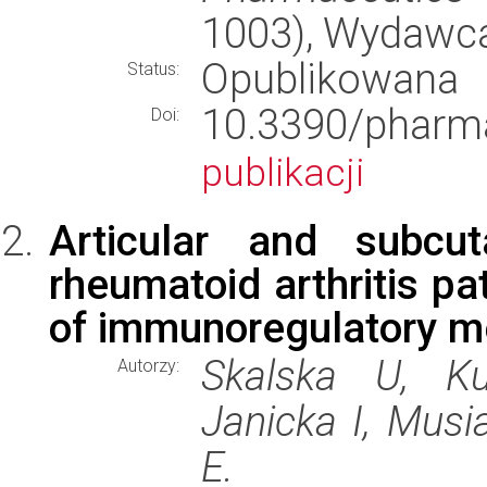
1003), Wydawc
Opublikowana
Status:
10.3390/phar
Doi:
publikacji
Articular and subcu
rheumatoid arthritis pa
of immunoregulatory m
Skalska U, Ku
Autorzy:
Janicka I, Musi
E.