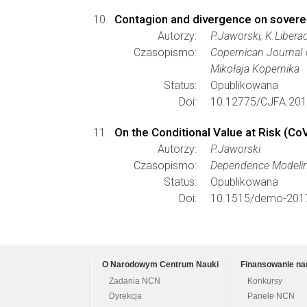
Contagion and divergence on sover
Autorzy:
P.Jaworski, K.Libera
Czasopismo:
Copernican Journal 
Mikołaja Kopernika
Status:
Opublikowana
Doi:
10.12775/CJFA.201
On the Conditional Value at Risk (Co
Autorzy:
P.Jaworski
Czasopismo:
Dependence Modeli
Status:
Opublikowana
Doi:
10.1515/demo-201
O Narodowym Centrum Nauki
Finansowanie na
Zadania NCN
Konkursy
Dyrekcja
Panele NCN