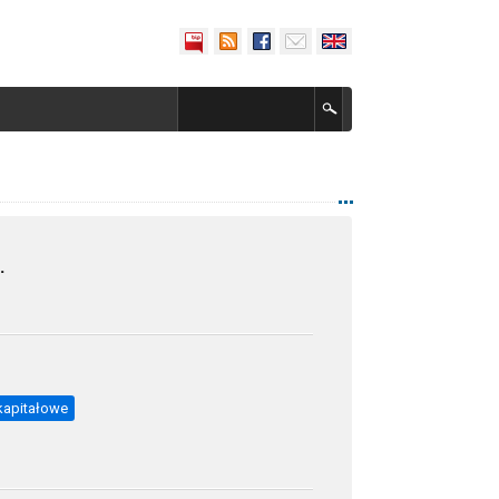
.
kapitałowe