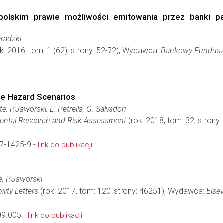
olskim prawie możliwości emitowania przez banki pa
eradzki
k: 2016, tom: 1 (62), strony: 52-72), Wydawca:
Bankowy Fundusz
ate Hazard Scenarios
e, P.Jaworski, L. Petrella, G. Salvadori
mental Research and Risk Assessment
(rok: 2018, tom: 32, stron
7-1425-9 -
link do publikacji
e, P.Jaworski
ility Letters
(rok: 2017, tom: 120, strony: 46251), Wydawca:
Elsev
09.005 -
link do publikacji