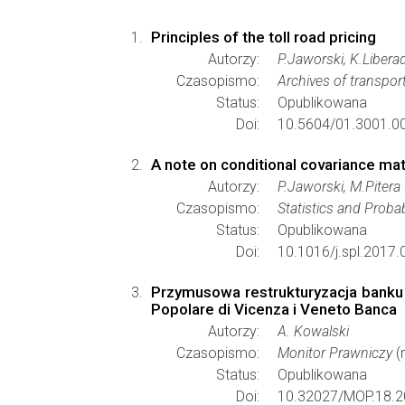
Principles of the toll road pricing
Autorzy:
P.Jaworski, K.Libera
Czasopismo:
Archives of transpor
Status:
Opublikowana
Doi:
10.5604/01.3001.0
A note on conditional covariance matri
Autorzy:
P.Jaworski, M.Pitera
Czasopismo:
Statistics and Probab
Status:
Opublikowana
Doi:
10.1016/j.spl.2017.
Przymusowa restrukturyzacja banku 
Popolare di Vicenza i Veneto Banca
Autorzy:
A. Kowalski
Czasopismo:
Monitor Prawniczy
(
Status:
Opublikowana
Doi:
10.32027/MOP.18.2