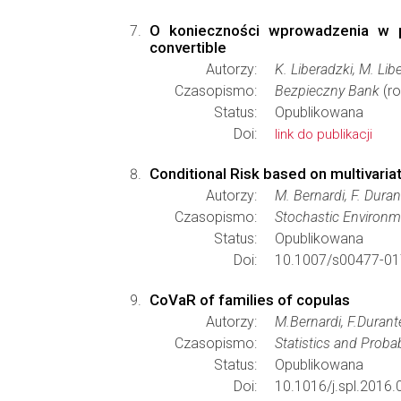
O konieczności wprowadzenia w p
convertible
Autorzy:
K. Liberadzki, M. Lib
Czasopismo:
Bezpieczny Bank
(ro
Status:
Opublikowana
Doi:
link do publikacji
Conditional Risk based on multivari
Autorzy:
M. Bernardi, F. Durant
Czasopismo:
Stochastic Environ
Status:
Opublikowana
Doi:
10.1007/s00477-01
CoVaR of families of copulas
Autorzy:
M.Bernardi, F.Durant
Czasopismo:
Statistics and Probab
Status:
Opublikowana
Doi:
10.1016/j.spl.2016.