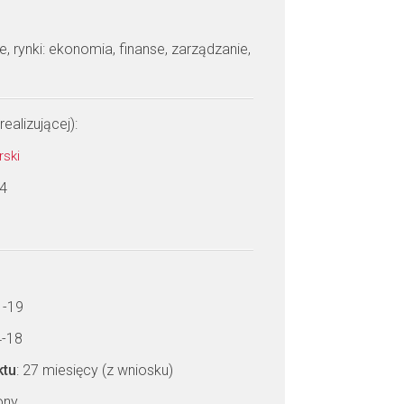
je, rynki: ekonomia, finanse, zarządzanie,
realizującej):
rski
 4
1-19
4-18
ktu
: 27 miesięcy (z wniosku)
zony