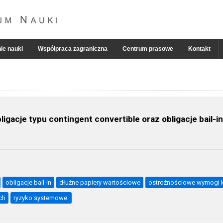
ie nauki
Współpraca zagraniczna
Centrum prasowe
Kontakt
gacje typu contingent convertible oraz obligacje bail-in
obligacje bail-in
dłużne papiery wartościowe
ostrożnościowe wymogi 
ch
ryzyko systemowe.