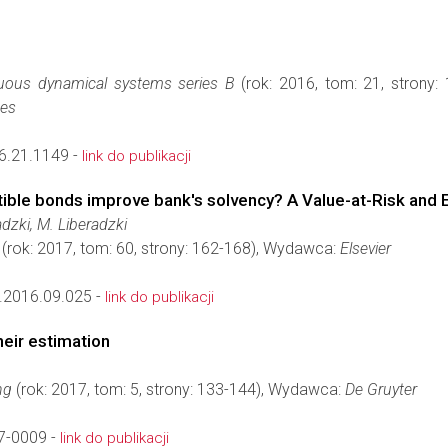
nuous dynamical systems series B
(rok: 2016, tom: 21, strony
ces
6.21.1149 -
link do publikacji
ible bonds improve bank's solvency? A Value-at-Risk and 
adzki, M. Liberadzki
(rok: 2017, tom: 60, strony: 162-168), Wydawca:
Elsevier
.2016.09.025 -
link do publikacji
heir estimation
ng
(rok: 2017, tom: 5, strony: 133-144), Wydawca:
De Gruyter
7-0009 -
link do publikacji