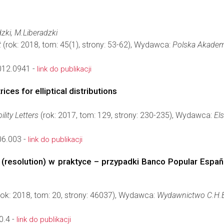
dzki, M.Liberadzki
t
(rok: 2018, tom: 45(1), strony: 53-62), Wydawca:
Polska Akadem
012.0941 -
link do publikacji
ces for elliptical distributions
ility Letters
(rok: 2017, tom: 129, strony: 230-235), Wydawca:
Els
06.003 -
link do publikacji
(resolution) w praktyce – przypadki Banco Popular Españ
rok: 2018, tom: 20, strony: 46037), Wydawca:
Wydawnictwo C.H.
0.4 -
link do publikacji