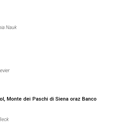
ia Nauk
evier
ol, Monte dei Paschi di Siena oraz Banco
Beck