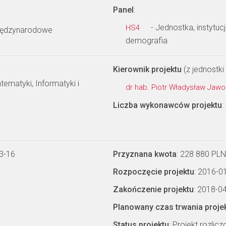
Panel
:
- Jednostka, instytuc
HS4
międzynarodowe
demografia
Kierownik projektu
(z jednostki 
ematyki, Informatyki i
dr hab. Piotr Władysław Jawo
Liczba wykonawców projektu
:
3-16
Przyznana kwota
: 228 880 PLN
Rozpoczęcie projektu
: 2016-0
Zakończenie projektu
: 2018-0
Planowany czas trwania proje
Status projektu
: Projekt rozlic