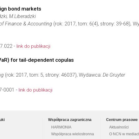
eign bond markets
dzki, M.Liberadzki
of Finance & Accounting
(rok: 2017, tom: 6(4), strony: 39-68), 
7.022 -
link do publikacji
VaR) for tail-dependent copulas
ng
(rok: 2017, tom: 5, strony: 46037), Wydawca:
De Gruyter
7-0001 -
link do publikacji
uki
Współpraca zagraniczna
Centrum prasowe
HARMONIA
Aktualności
Współpraca wielostronna
O NCN w mediac