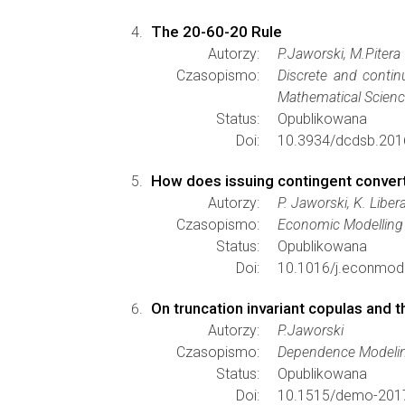
The 20-60-20 Rule
Autorzy:
P.Jaworski, M.Pitera
Czasopismo:
Discrete and conti
Mathematical Scien
Status:
Opublikowana
Doi:
10.3934/dcdsb.201
How does issuing contingent convert
Autorzy:
P. Jaworski, K. Liber
Czasopismo:
Economic Modelling
Status:
Opublikowana
Doi:
10.1016/j.econmod
On truncation invariant copulas and t
Autorzy:
P.Jaworski
Czasopismo:
Dependence Modeli
Status:
Opublikowana
Doi:
10.1515/demo-201