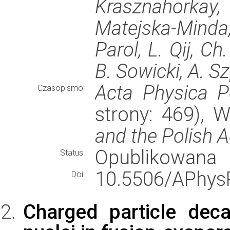
Krasznahorkay, 
Matejska-Minda,
Parol, L. Qij, Ch
B. Sowicki, A. Sz
Acta Physica P
Czasopismo:
strony: 469),
and the Polish 
Opublikowana
Status:
10.5506/APhysP
Doi:
Charged particle dec