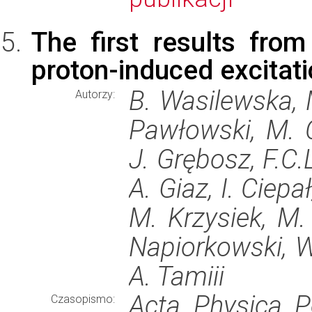
The first results fr
proton-induced excitati
B. Wasilewska, M
Autorzy:
Pawłowski, M. C
J. Grębosz, F.C.L
A. Giaz, I. Ciepa
M. Krzysiek, M.
Napiorkowski, W.
A. Tamiii
Acta Physica P
Czasopismo: