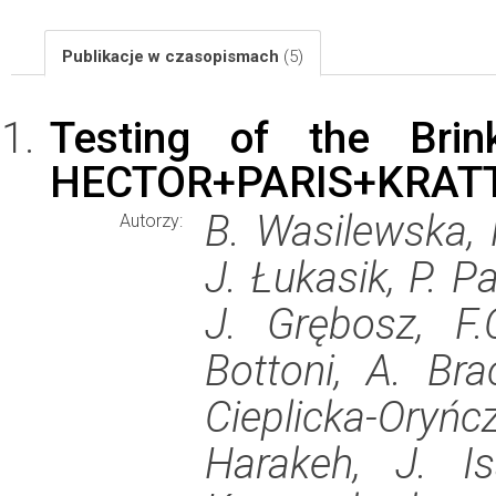
Publikacje w czasopismach
(5)
Testing of the Brin
HECTOR+PARIS+KRATT
B. Wasilewska, 
Autorzy:
J. Łukasik, P. P
J. Grębosz, F.
Bottoni, A. Bra
Cieplicka-Oryńc
Harakeh, J. Is