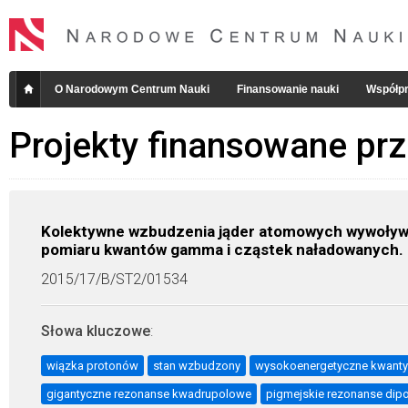
O Narodowym Centrum Nauki
Finansowanie nauki
Współpr
Projekty finansowane pr
Kolektywne wzbudzenia jąder atomowych wywoływa
pomiaru kwantów gamma i cząstek naładowanych.
2015/17/B/ST2/01534
Słowa kluczowe
:
wiązka protonów
stan wzbudzony
wysokoenergetyczne kwant
gigantyczne rezonanse kwadrupolowe
pigmejskie rezonanse dip