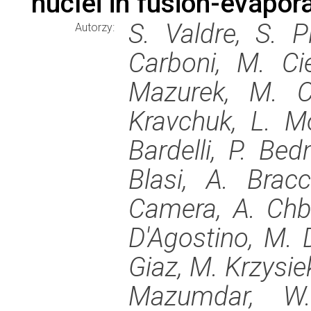
nuclei in fusion-evapor
S. Valdre, S. Pi
Autorzy:
Carboni, M. Ci
Mazurek, M. C
Kravchuk, L. Mo
Bardelli, P. Bed
Blasi, A. Brac
Camera, A. Chbih
D'Agostino, M. D
Giaz, M. Krzysie
Mazumdar, W.