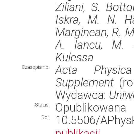
Ziliani, S. Bott
Iskra, M. N. Ha
Marginean, R. Ma
A. Iancu, M. S
Kulessa
Acta Physic
Czasopismo:
Supplement
(ro
Wydawca:
Uniwe
Opublikowana
Status:
10.5506/APhy
Doi:
publikacji