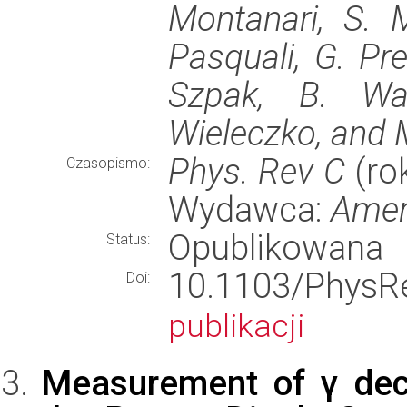
Montanari, S. M
Pasquali, G. Pre
Szpak, B. Was
Wieleczko, and M
Phys. Rev C
(rok
Czasopismo:
Wydawca:
Amer
Opublikowana
Status:
10.1103/Phy
Doi:
publikacji
Measurement of γ dec