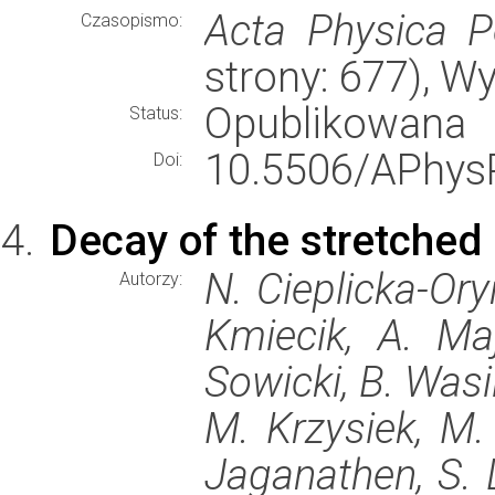
Acta Physica P
Czasopismo:
strony: 677), 
Opublikowana
Status:
10.5506/APhysP
Doi:
Decay of the stretched
N. Cieplicka-Ory
Autorzy:
Kmiecik, A. Maj
Sowicki, B. Wasi
M. Krzysiek, M.
Jaganathen, S. L