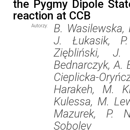
the Pygmy Dipole Stat
reaction at CCB
B. Wasilewska, 
Autorzy:
J. Łukasik, P
Ziębliński, J
Bednarczyk, A. B
Cieplicka-Oryńc
Harakeh, M. Ki
Kulessa, M. Lew
Mazurek, P. N
Sobolev