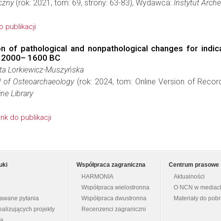
czny
(rok: 2021, tom: 69, strony: 63-83), Wydawca:
Instytut Arche
do publikacji
n of pathological and nonpathological changes for indi
d, 2000– 1600 BC
ta Lorkiewicz-Muszyńska
al of Osteoarchaeology
(rok: 2024, tom: Online Version of Record 
ine Library
link do publikacji
uki
Współpraca zagraniczna
Centrum prasowe
HARMONIA
Aktualności
Współpraca wielostronna
O NCN w mediac
dawane pytania
Współpraca dwustronna
Materiały do pob
ealizujących projekty
Recenzenci zagraniczni
na