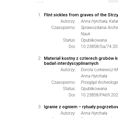
Flint sickles from graves of the Strz
Autorzy:
Anna Hyrchała, Katar
Czasopismo:
Sprawozdania Arche
Nauk
Status:
Opublikowana
Doi:
10.23858/Sa/74.20
Materiał kostny z czterech grobów 
badań interdyscyplinarnych
Autorzy:
Dorota Lorkiewicz-M
Anna Hyrchała
Czasopismo:
Przegląd Archeologi
Status:
Opublikowana
Doi:
10.23858/PA69.202
Igranie z ogniem – rytuały pogrzeb
Autorzy:
Anna Hyrchała