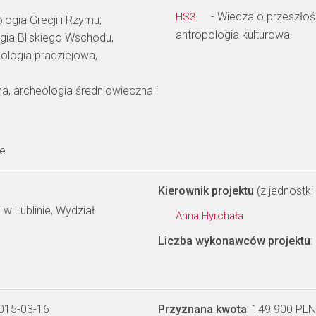
- Wiedza o przeszłości
HS3
logia Grecji i Rzymu;
antropologia kulturowa
ogia Bliskiego Wschodu,
ologia pradziejowa,
, archeologia średniowieczna i
ne
Kierownik projektu
(z jednostki 
 w Lublinie, Wydział
Anna Hyrchała
Liczba wykonawców projektu
:
2015-03-16
Przyznana kwota
: 149 900 PLN