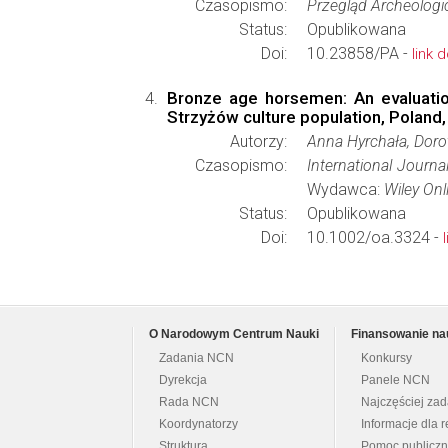
Czasopismo:
Przegląd Archeologi
Status:
Opublikowana
Doi:
10.23858/PA -
link 
Bronze age horsemen: An evaluatio
Strzyżów culture population, Polan
Autorzy:
Anna Hyrchała, Doro
Czasopismo:
International Journ
Wydawca:
Wiley Onl
Status:
Opublikowana
Doi:
10.1002/oa.3324 -
O Narodowym Centrum Nauki
Finansowanie na
Zadania NCN
Konkursy
Dyrekcja
Panele NCN
Rada NCN
Najczęściej za
Koordynatorzy
Informacje dla r
Struktura
Pomoc publicz