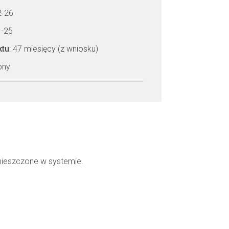
2-26
1-25
ktu
: 47 miesięcy (z wniosku)
zony
mieszczone w systemie.