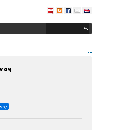
skiej
bowy