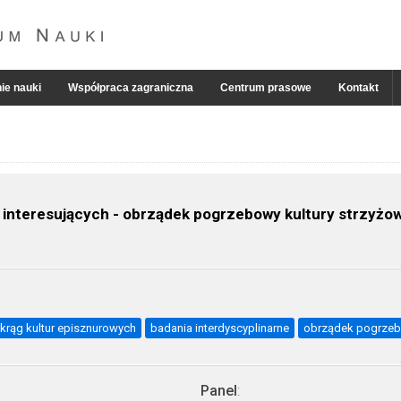
ie nauki
Współpraca zagraniczna
Centrum prasowe
Kontakt
 interesujących - obrządek pogrzebowy kultury strzyżow
krąg kultur episznurowych
badania interdyscyplinarne
obrządek pogrze
Panel
: