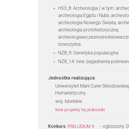
HS3_8: Archeologia ( w tym: archeo
archeologia Egiptu i Nubii, archeol
archeologia Nowego Świata, arche
archeologia protohistoryczna,
archeologiawczesnośredniowieczna
nowożytna
NZ8_9: Genetyka populacyjna
NZ8_14: Inne zagadnienia pokrew
Jednostka realizująca
:
Uniwersytet Marii Curie-Skłodowskiej
Humanistyczny
woj. lubelskie
Inne projekty tej jednostki
Konkurs
:
- ogłoszony 
PRELUDIUM 9