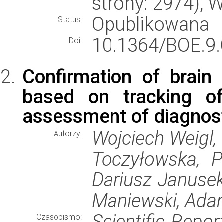
strony: 2974),
Opublikowana
Status:
10.1364/BOE.9
Doi:
Confirmation of brain
based on tracking of
assessment of diagnosti
Wojciech Weigl, 
Autorzy:
Toczyłowska, P
Dariusz Janusek
Maniewski, Ada
Scientific Repor
Czasopismo: