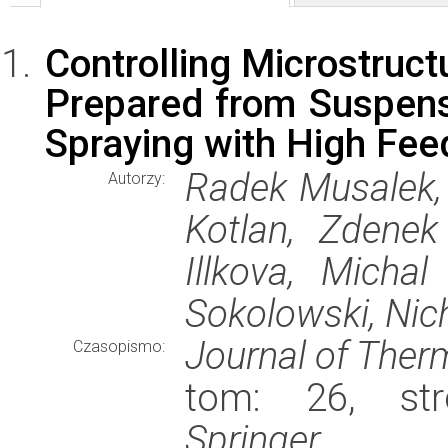
Controlling Microstructu
Prepared from Suspens
Spraying with High Fee
Radek Musalek, 
Autorzy:
Kotlan, Zdenek
Illkova, Micha
Sokolowski, Nic
Journal of Ther
Czasopismo:
tom: 26, str
Springer