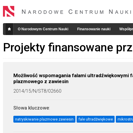
O Narodowym Centrum Nauki
Finansowanie nauki
Współpr
Projekty finansowane pr
Możliwość wspomagania falami ultradźwiękowymi fa
plazmowego z zawiesin
2014/15/N/ST8/02660
Słowa kluczowe
:
natryskiwanie plazmowe zawiesin
fale ultradźwiękowe
mikrostr