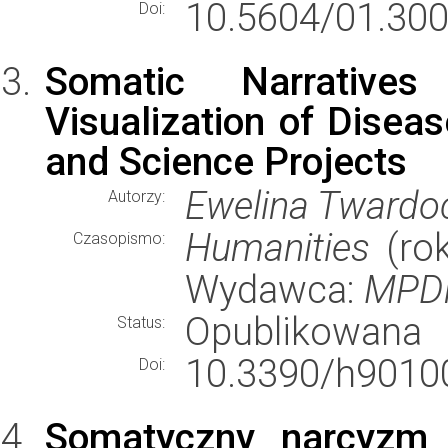
10.5604/01.300
Doi:
Somatic Narratives
Visualization of Disea
and Science Projects
Ewelina Twardo
Autorzy:
Humanities
(rok
Czasopismo:
Wydawca:
MPD
Opublikowana
Status:
10.3390/h9010
Doi:
Somatyczny narcyzm w