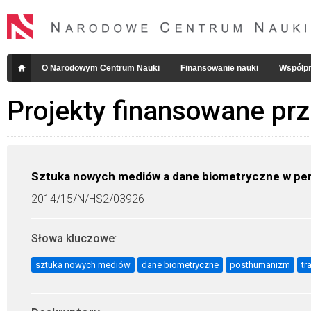
O Narodowym Centrum Nauki
Finansowanie nauki
Współpr
Projekty finansowane pr
Sztuka nowych mediów a dane biometryczne w persp
2014/15/N/HS2/03926
Słowa kluczowe
:
sztuka nowych mediów
dane biometryczne
posthumanizm
tr