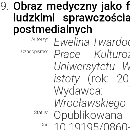
Obraz medyczny jako fe
ludzkimi sprawczości
postmedialnych
Ewelina Twardo
Autorzy:
Prace Kultur
Czasopismo:
Uniwersytetu W
istoty
(rok: 201
Wydawca:
Wrocławskiego
Opublikowana
Status:
10.19195/0860-
Doi: