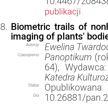
10.4467/20843
publikacji
Biometric trails of n
imaging of plants' bodie
Ewelina Twardo
Autorzy:
Panoptikum
(rok
Czasopismo:
64), Wydawca
Katedra Kultur
Opublikowana
Status:
10.26881/pan.2
Doi: