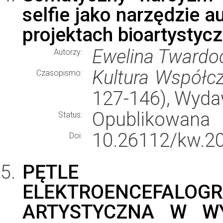
selfie jako narzędzie a
projektach bioartystyc
Ewelina Twardo
Autorzy:
Kultura Współc
Czasopismo:
127-146), Wyd
Opublikowana
Status:
10.26112/kw.20
Doi:
PĘTLE NEU
ELEKTROENCEFALO
ARTYSTYCZNA W W