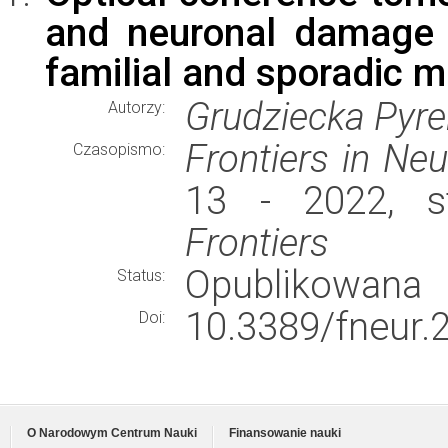
and neuronal damage o
familial and sporadic mu
Grudziecka Pyre
Autorzy:
Frontiers in Ne
Czasopismo:
13 - 2022, st
Frontiers
Opublikowana
Status:
10.3389/fneur.
Doi:
O Narodowym Centrum Nauki
Finansowanie nauki