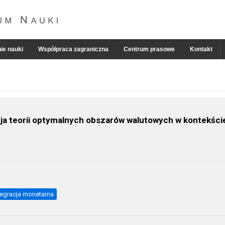
ie nauki
Współpraca zagraniczna
Centrum prasowe
Kontakt
cja teorii optymalnych obszarów walutowych w kontekści
tegracja monetarna