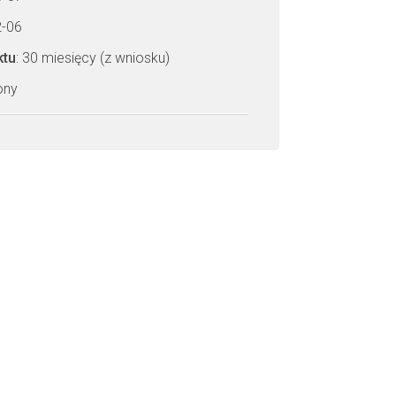
2-06
ktu
: 30 miesięcy (z wniosku)
zony