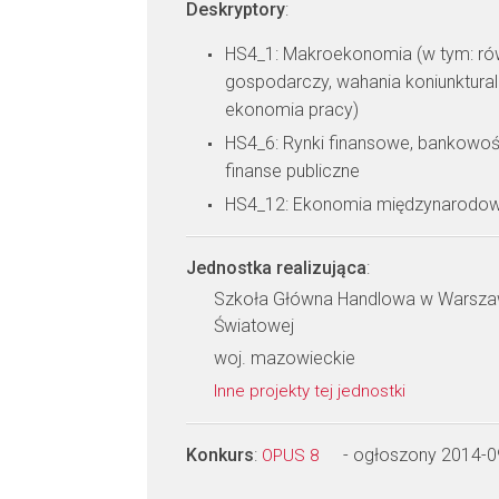
Deskryptory
:
HS4_1: Makroekonomia (w tym: r
gospodarczy, wahania koniunktural
ekonomia pracy)
HS4_6: Rynki finansowe, bankowość
finanse publiczne
HS4_12: Ekonomia międzynarodo
Jednostka realizująca
:
Szkoła Główna Handlowa w Warszaw
Światowej
woj. mazowieckie
Inne projekty tej jednostki
Konkurs
:
- ogłoszony 2014-0
OPUS 8