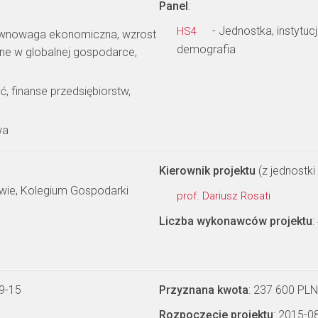
Panel
:
- Jednostka, instytuc
HS4
ównowaga ekonomiczna, wzrost
demografia
ne w globalnej gospodarce,
, finanse przedsiębiorstw,
wa
Kierownik projektu
(z jednostki 
ie, Kolegium Gospodarki
prof. Dariusz Rosati
Liczba wykonawców projektu
:
9-15
Przyznana kwota
: 237 600 PLN
Rozpoczęcie projektu
: 2015-0