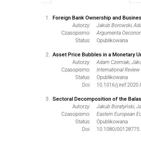
Foreign Bank Ownership and Business
Autorzy:
Jakub Borowski, Ada
Czasopismo:
Argumenta Oecono
Status:
Opublikowana
Asset Price Bubbles in a Monetary 
Autorzy:
Adam Czerniak, Jaku
Czasopismo:
International Revie
Status:
Opublikowana
Doi:
10.1016/j.iref.2020
Sectoral Decomposition of the Balas
Autorzy:
Jakub Boratyński, J
Czasopismo:
Eastern European E
Status:
Opublikowana
Doi:
10.1080/00128775.