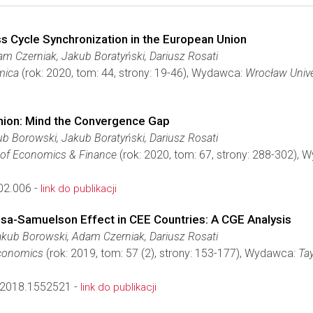
 Cycle Synchronization in the European Union
m Czerniak, Jakub Boratyński, Dariusz Rosati
mica
(rok: 2020, tom: 44, strony: 19-46), Wydawca:
Wrocław Unive
Union: Mind the Convergence Gap
b Borowski, Jakub Boratyński, Dariusz Rosati
w of Economics & Finance
(rok: 2020, tom: 67, strony: 288-302),
.02.006 -
link do publikacji
sa-Samuelson Effect in CEE Countries: A CGE Analysis
akub Borowski, Adam Czerniak, Dariusz Rosati
conomics
(rok: 2019, tom: 57 (2), strony: 153-177), Wydawca:
Tay
2018.1552521 -
link do publikacji