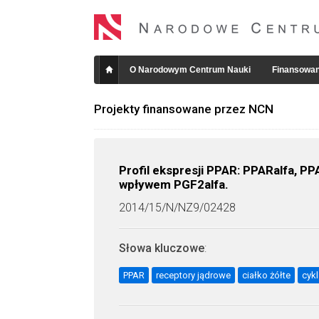
O Narodowym Centrum Nauki
Finansowan
Projekty finansowane przez NCN
Profil ekspresji PPAR: PPARalfa, P
wpływem PGF2alfa.
2014/15/N/NZ9/02428
Słowa kluczowe
:
PPAR
receptory jądrowe
ciałko żółte
cykl