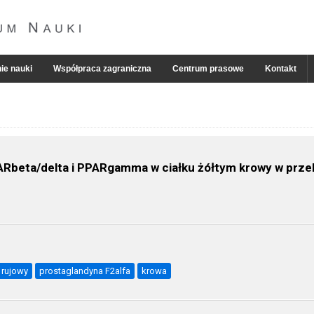
ie nauki
Współpraca zagraniczna
Centrum prasowe
Kontakt
PARbeta/delta i PPARgamma w ciałku żółtym krowy w prze
 rujowy
prostaglandyna F2alfa
krowa