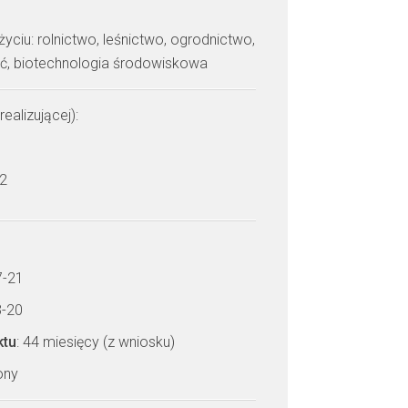
yciu: rolnictwo, leśnictwo, ogrodnictwo,
ść, biotechnologia środowiskowa
realizującej):
 2
7-21
3-20
ktu
: 44 miesięcy (z wniosku)
zony