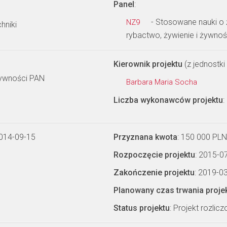
Panel
:
- Stosowane nauki o ż
NZ9
hniki
rybactwo, żywienie i żywno
Kierownik projektu
(z jednostki 
Żywności PAN
Barbara Maria Socha
Liczba wykonawców projektu
:
2014-09-15
Przyznana kwota
: 150 000 PLN
Rozpoczęcie projektu
: 2015-0
Zakończenie projektu
: 2019-0
Planowany czas trwania proje
Status projektu
: Projekt rozlic