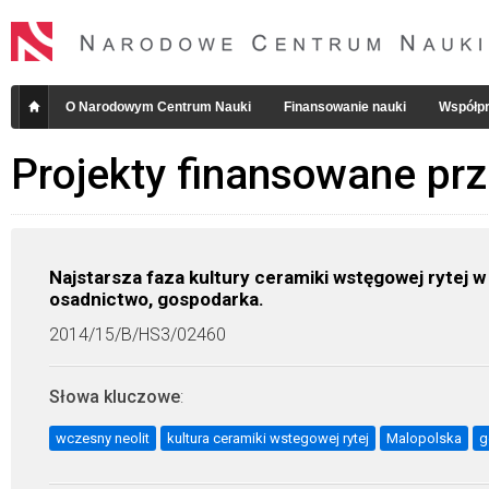
O Narodowym Centrum Nauki
Finansowanie nauki
Współpr
Projekty finansowane pr
Najstarsza faza kultury ceramiki wstęgowej rytej
osadnictwo, gospodarka.
2014/15/B/HS3/02460
Słowa kluczowe
:
wczesny neolit
kultura ceramiki wstegowej rytej
Malopolska
g