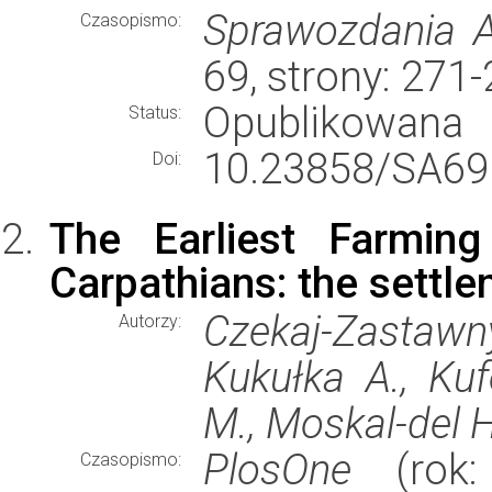
Sprawozdania A
Czasopismo:
69, strony: 271
Opublikowana
Status:
10.23858/SA69
Doi:
The Earliest Farmin
Carpathians: the settl
Czekaj-Zasta
Autorzy:
Kukułka A., Kuf
M., Moskal-del H
PlosOne
(rok: 
Czasopismo: