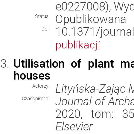
e0227008), Wy
Opublikowana
Status:
10.1371/jour
Doi:
publikacji
Utilisation of plant ma
houses
Lityńska-Zając 
Autorzy:
Journal of Arch
Czasopismo:
2020, tom: 35
Elsevier