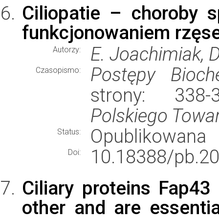
Ciliopatie – choroby
funkcjonowaniem rzęs
E. Joachimiak, D
Autorzy:
Postępy Bioch
Czasopismo:
strony: 338
Polskiego Towa
Opublikowana
Status:
10.18388/pb.2
Doi:
Ciliary proteins Fap43
other and are essential