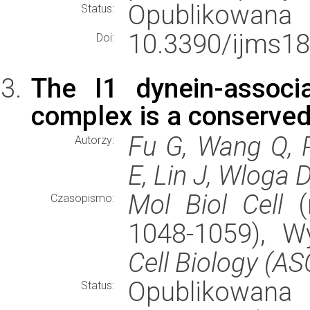
Opublikowana
Status:
10.3390/ijms1
Doi:
The I1 dynein-associ
complex is a conserved r
Fu G, Wang Q, 
Autorzy:
E, Lin J, Wloga 
Mol Biol Cell
(r
Czasopismo:
1048-1059), 
Cell Biology (A
Opublikowana
Status: