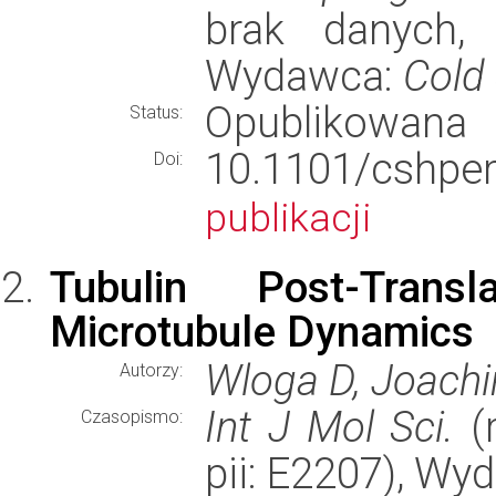
brak danych, s
Wydawca:
Cold
Opublikowana
Status:
10.1101/cshp
Doi:
publikacji
Tubulin Post-Transl
Microtubule Dynamics
Wloga D, Joachi
Autorzy:
Int J Mol Sci.
(r
Czasopismo:
pii: E2207), Wy