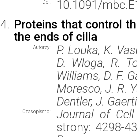
10.1091/mbc.E1
Doi:
Proteins that control t
the ends of cilia
P. Louka, K. Va
Autorzy:
D. Wloga, R. To
Williams, D. F. G
Moresco, J. R. Ya
Dentler, J. Gaert
Journal of Cell
Czasopismo:
strony: 4298-4