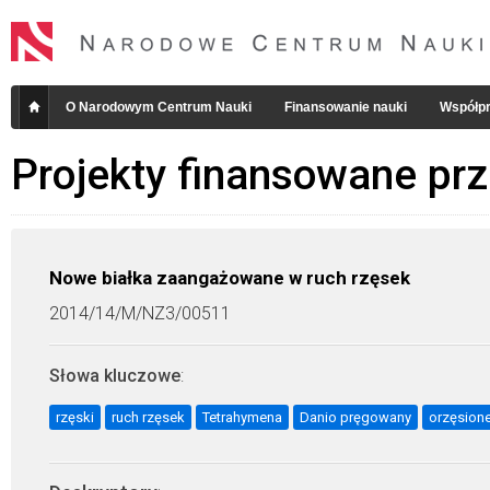
O Narodowym Centrum Nauki
Finansowanie nauki
Współpr
Projekty finansowane pr
Nowe białka zaangażowane w ruch rzęsek
2014/14/M/NZ3/00511
Słowa kluczowe
:
rzęski
ruch rzęsek
Tetrahymena
Danio pręgowany
orzęsion