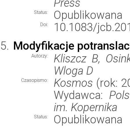
Press
Opublikowana
Status:
10.1083/jcb.20
Doi:
Modyfikacje potranslac
Kliszcz B, Osi
Autorzy:
Wloga D
Kosmos
(rok: 2
Czasopismo:
Wydawca:
Pol
im. Kopernika
Opublikowana
Status: