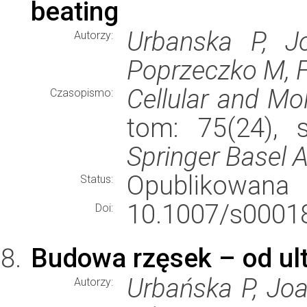
beating
Urbanska P, J
Autorzy:
Poprzeczko M, F
Cellular and Mo
Czasopismo:
tom: 75(24), 
Springer Basel 
Opublikowana
Status:
10.1007/s00018
Doi:
Budowa rzęsek – od ultr
Urbańska P, Joa
Autorzy: