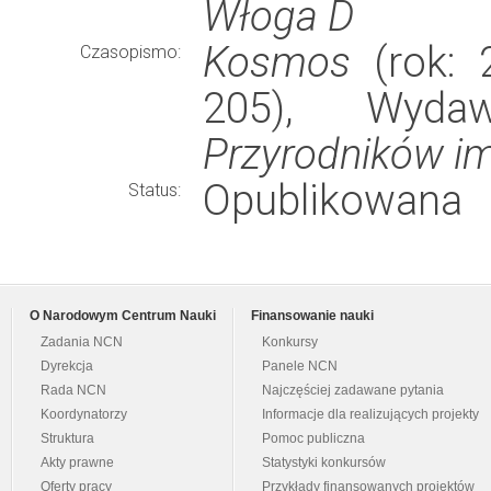
Włoga D
Kosmos
(rok: 2
Czasopismo:
205), Wyd
Przyrodników im
Opublikowana
Status:
O Narodowym Centrum Nauki
Finansowanie nauki
Zadania NCN
Konkursy
Dyrekcja
Panele NCN
Rada NCN
Najczęściej zadawane pytania
Koordynatorzy
Informacje dla realizujących projekty
Struktura
Pomoc publiczna
Akty prawne
Statystyki konkursów
Oferty pracy
Przykłady finansowanych projektów