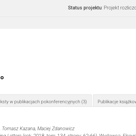
Status projektu
: Projekt rozlic
go
ksty w publikacjach pokonferencyjnych
(3)
Publikacje książk
, Tomasz Kazana, Maciej Zdanowicz
ing Letters
(rok: 2018, tom: 134, strony: 62-66), Wydawca:
Elsevi