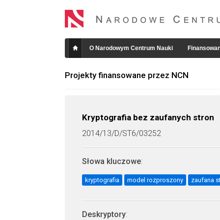
O Narodowym Centrum Nauki
Finansowan
Projekty finansowane przez NCN
Kryptografia bez zaufanych stron
2014/13/D/ST6/03252
Słowa kluczowe
:
kryptografia
model rozproszony
zaufana s
Deskryptory
: