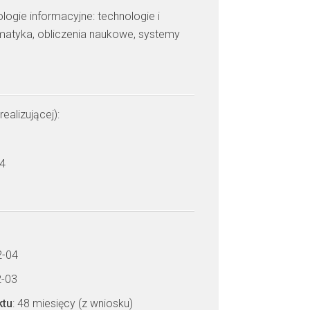
ologie informacyjne: technologie i
rmatyka, obliczenia naukowe, systemy
realizującej):
 4
2-04
2-03
ktu
: 48 miesięcy (z wniosku)