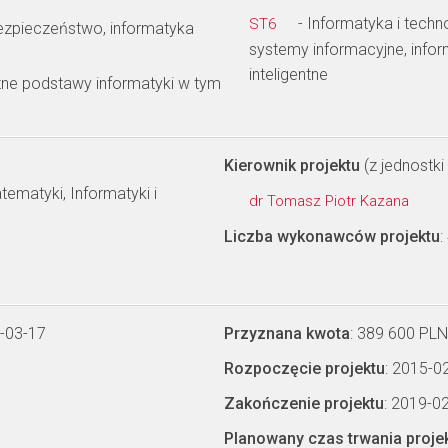
- Informatyka i techn
ST6
bezpieczeństwo, informatyka
systemy informacyjne, info
inteligentne
zne podstawy informatyki w tym
Kierownik projektu
(z jednostki 
ematyki, Informatyki i
dr Tomasz Piotr Kazana
Liczba wykonawców projektu
:
-03-17
Przyznana kwota
: 389 600 PLN
Rozpoczęcie projektu
: 2015-0
Zakończenie projektu
: 2019-0
Planowany czas trwania proje